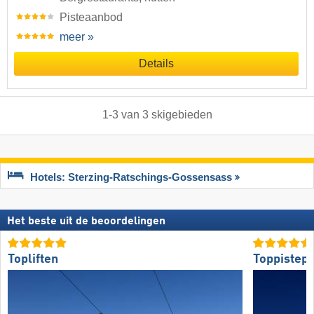
Pisteaanbod
meer »
Details
1
-
3
van
3
skigebieden
Hotels: Sterzing-Ratschings-Gossensass
Het beste uit de beoordelingen
Topliften
Toppistepr