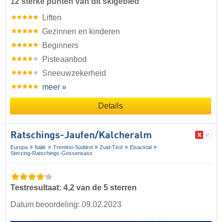
12 sterke punten van dit skigebied
Liften
Gezinnen en kinderen
Beginners
Pisteaanbod
Sneeuwzekerheid
meer »
Details
Ratschings-Jaufen/​Kalcheralm
Europa
Italië
Trentino-Südtirol
Zuid-Tirol
Eisacktal
Sterzing-Ratschings-Gossensass
Testresultaat: 4,2 van de 5 sterren
Datum beoordeling: 09.02.2023