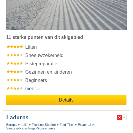
11 sterke punten van dit skigebied
Liften
Sneeuwzekerheid
Pistepreparatie
Gezinnen en kinderen
Beginners
meer »
Details
Ladurns
Europa
Italië
Trentino-Südtirol
Zuid-Tirol
Eisacktal
Sterzing-Ratschings-Gossensass