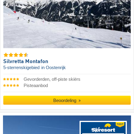
Silvretta Montafon
5-sterrenskigebied
in Oostenrijk
Gevorderden, off-piste skiërs
Pisteaanbod
Beoordeling