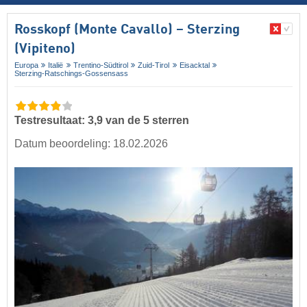
Rosskopf (Monte Cavallo) – Sterzing
(Vipiteno)
Europa
Italië
Trentino-Südtirol
Zuid-Tirol
Eisacktal
Sterzing-Ratschings-Gossensass
Testresultaat: 3,9 van de 5 sterren
Datum beoordeling: 18.02.2026