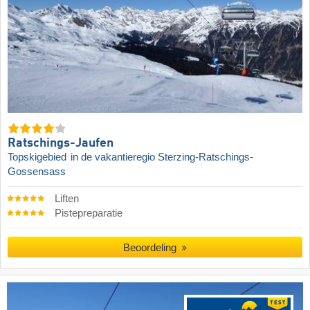
Ratschings-Jaufen
Topskigebied
in de vakantieregio Sterzing-Ratschings-
Gossensass
Liften
Pistepreparatie
Beoordeling