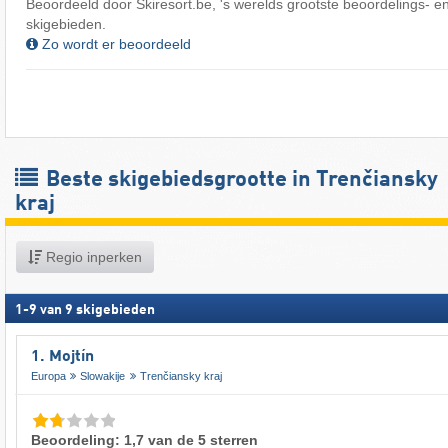
Beoordeeld door Skiresort.be, 's werelds grootste beoordelings- en
skigebieden.
Zo wordt er beoordeeld
Beste skigebiedsgrootte in Trenčiansky
kraj
Regio inperken
1
-
9
van
9
skigebieden
1. Mojtín
Europa
Slowakije
Trenčiansky kraj
Beoordeling: 1,7 van de 5 sterren