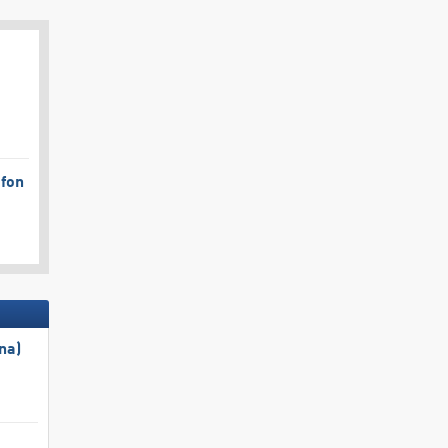
afon
na)