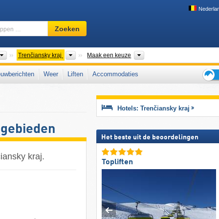
Nederla
Skigebied,
Zoeken
regio,
begrippen
…
Landen
Districten
Bergketens
Trenčiansky kraj
Maak een keuze
uwberichten
Weer
Liften
Accommodaties
Tips
voor
de
Hotels: Trenčiansky kraj
skiva
kigebieden
Het beste uit de beoordelingen
iansky kraj.
Topliften