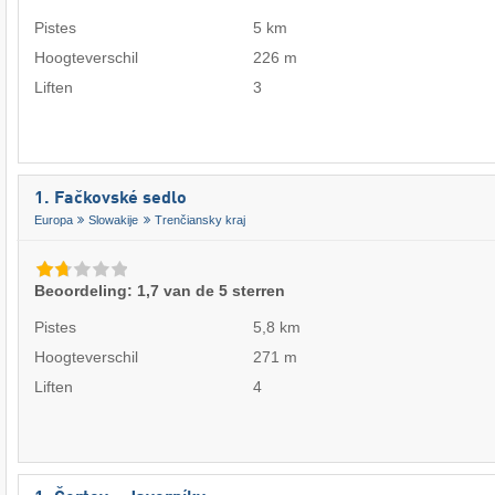
Pistes
5 km
Hoogteverschil
226 m
Liften
3
1. Fačkovské sedlo
Europa
Slowakije
Trenčiansky kraj
Beoordeling: 1,7 van de 5 sterren
Pistes
5,8 km
Hoogteverschil
271 m
Liften
4