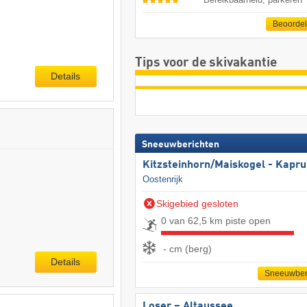
Beoorde
Tips voor de skivakantie
Details
Sneeuwberichten
Kitzsteinhorn/​Maiskogel - Kapr
Oostenrijk
Skigebied gesloten
0 van 62,5 km piste open
- cm (berg)
Details
Sneeuwber
Loser – Altaussee