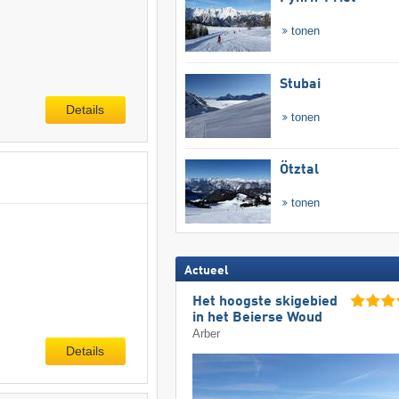
tonen
Stubai
Details
tonen
Ötztal
tonen
Actueel
Het hoogste skigebied
in het Beierse Woud
Arber
Details