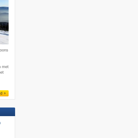
soons
n met
het
ed
n