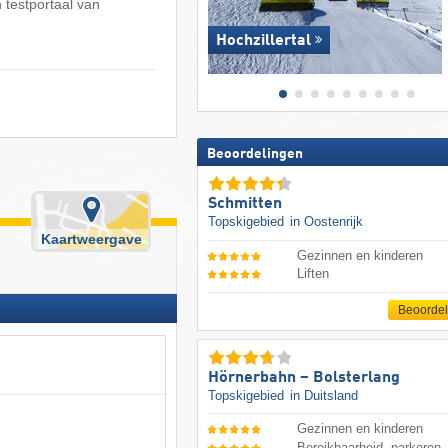
 testportaal van
Hochzillertal
Beoordelingen
Schmitten
Topskigebied
in Oostenrijk
Kaartweergave
Gezinnen en kinderen
Liften
Beoorde
Hörnerbahn – Bolsterlang
Topskigebied
in Duitsland
Gezinnen en kinderen
Bereikbaarheid, parkeren