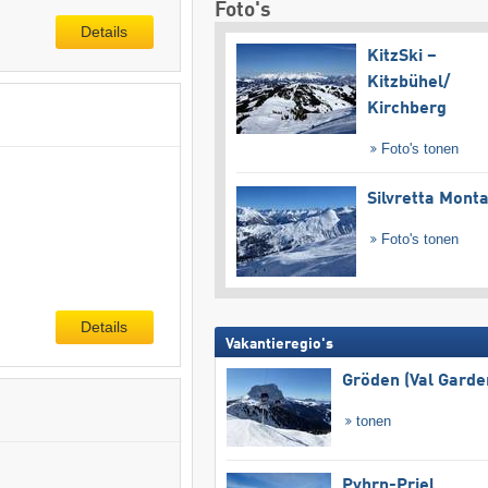
Foto's
Details
KitzSki –
Kitzbühel/​
Kirchberg
Foto's tonen
Silvretta Mont
Foto's tonen
Details
Vakantieregio's
Gröden (Val Garde
tonen
Pyhrn-Priel