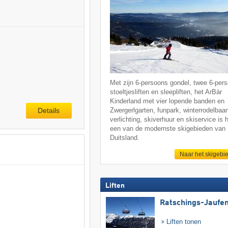
Met zijn 6-persoons gondel, twee 6-per
stoeltjesliften en sleepliften, het ArBär
Kinderland met vier lopende banden en
Zwergerlgarten, funpark, winterrodelbaa
Details
verlichting, skiverhuur en skiservice is 
een van de modernste skigebieden van
Duitsland.
Naar het skigebi
Liften
Ratschings-Jaufe
Liften tonen