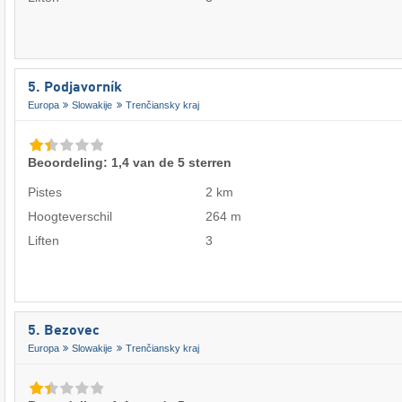
5. Podjavorník
Europa
Slowakije
Trenčiansky kraj
Beoordeling: 1,4 van de 5 sterren
Pistes
2 km
Hoogteverschil
264 m
Liften
3
5. Bezovec
Europa
Slowakije
Trenčiansky kraj