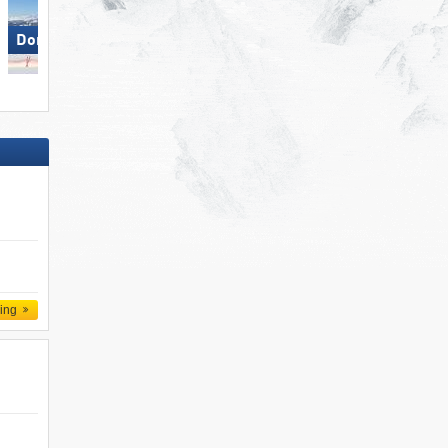
Madonna di Campiglio/​Pinzolo/​
Dorfgastein
Folgàrida/​Marilleva
ling