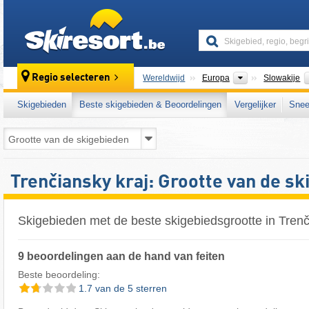
skiresort
Continenten
Regio selecteren
Wereldwijd
Europa
Slowakije
Skigebieden
Beste skigebieden & Beoordelingen
Vergelijker
Snee
Trenčiansky kraj: Grootte van de s
Skigebieden met de beste skigebiedsgrootte in Trenč
9 beoordelingen aan de hand van feiten
Beste beoordeling:
1.7 van de 5 sterren