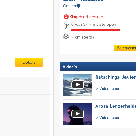
Oostenrijk
Skigebied gesloten
0 van 34 km piste open
- cm (berg)
Sneeuwber
Details
Video's
Ratschings-Jaufe
Video tonen
Arosa Lenzerheid
Video tonen