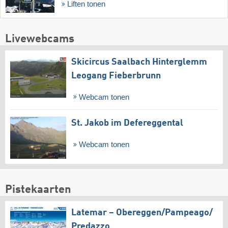
Liften tonen
Livewebcams
Skicircus Saalbach Hinterglemm
Leogang Fieberbrunn
Webcam tonen
St. Jakob im Defereggental
Webcam tonen
Pistekaarten
Latemar – Obereggen/​Pampeago/​
Predazzo