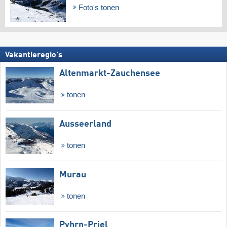
Foto's tonen
Vakantieregio's
Altenmarkt-Zauchensee
tonen
Ausseerland
tonen
Murau
tonen
Pyhrn-Priel