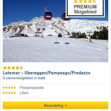
Latemar – Obereggen/​Pampeago/​Predazzo
5-sterrenskigebied
in Italië
Pistepreparatie
Liften
Beoordeling