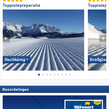
Toppistepreparatie
Toppistepr
Hochkönig
Großglock
Beoordelingen