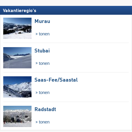
Vakantieregio's
Murau
tonen
Stubai
tonen
Saas-Fee/​Saastal
tonen
Radstadt
tonen