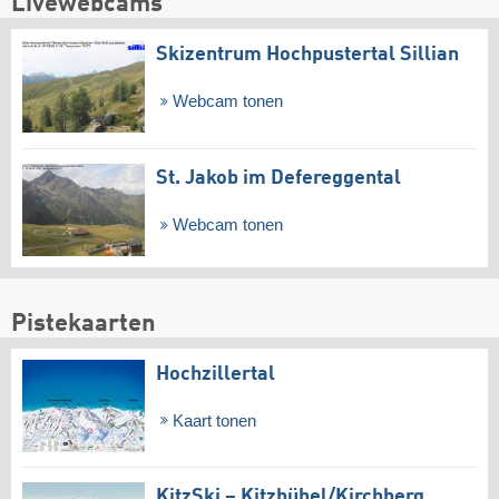
Livewebcams
Skizentrum Hochpustertal Sillian
Webcam tonen
St. Jakob im Defereggental
Webcam tonen
Pistekaarten
Hochzillertal
Kaart tonen
KitzSki – Kitzbühel/​Kirchberg