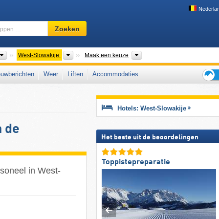
Nederla
Skigebied,
Zoeken
regio,
begrippen
…
Landen
Landsdelen
Bergketens, Districten
West-Slowakije
Maak een keuze
uwberichten
Weer
Liften
Accommodaties
Tips
voor
de
Hotels: West-Slowakije
skiva
n de
Het beste uit de beoordelingen
Toppistepreparatie
rsoneel in West-