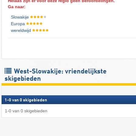
Helaas zijn er voor deze regio geen beroordelingen.
Ga naar:
Slowakije
Europa
wereldwijd
West-Slowakije: vriendelijkste
skigebieden
1
-
0
van
0
skigebieden
1
-
0
van
0
skigebieden