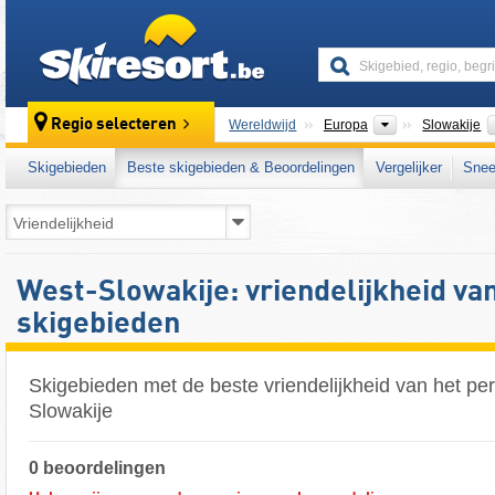
skiresort
Continenten
Regio selecteren
Wereldwijd
Europa
Slowakije
Skigebieden
Beste skigebieden & Beoordelingen
Vergelijker
Snee
West-Slowakije: vriendelijkheid va
skigebieden
Skigebieden met de beste vriendelijkheid van het pe
Slowakije
0 beoordelingen