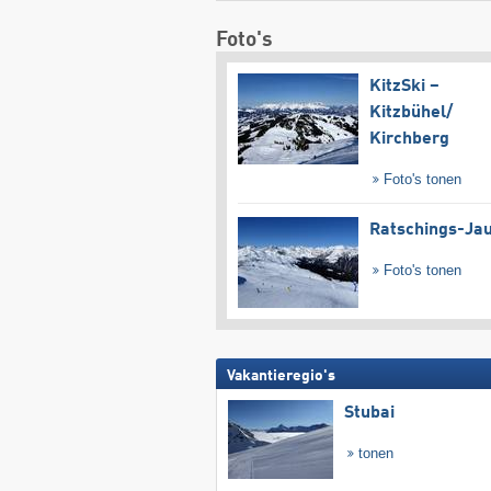
Foto's
KitzSki –
Kitzbühel/​
Kirchberg
Foto's tonen
Ratschings-Ja
Foto's tonen
Vakantieregio's
Stubai
tonen