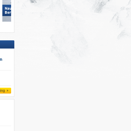
Nauders am Reschenpass –
Pejo 3000
Bergkastel
un
ling