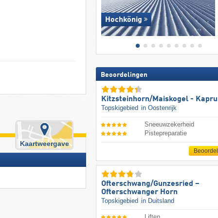
Hochkönig
Beoordelingen
Kitzsteinhorn/​Maiskogel - Kapr
Topskigebied
in Oostenrijk
Sneeuwzekerheid
Pistepreparatie
Kaartweergave
Beoorde
Ofterschwang/​Gunzesried –
Ofterschwanger Horn
Topskigebied
in Duitsland
Liften