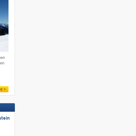
een
den
ed
stein