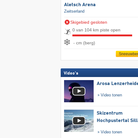
Aletsch Arena
Zwitserland
Skigebied gesloten
0 van 104 km piste open
- cm (berg)
Sneeuwber
Video's
Arosa Lenzerheid
Video tonen
Skizentrum
Hochpustertal Sill
Video tonen