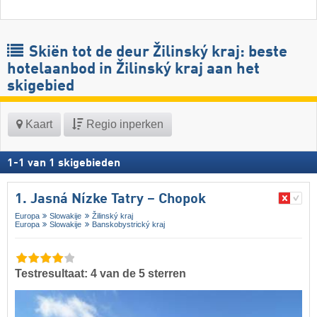
Skiën tot de deur Žilinský kraj: beste
hotelaanbod in Žilinský kraj aan het
skigebied
Kaart
Regio inperken
1
-
1
van
1
skigebieden
1. Jasná Nízke Tatry – Chopok
Europa
Slowakije
Žilinský kraj
Europa
Slowakije
Banskobystrický kraj
Testresultaat: 4 van de 5 sterren