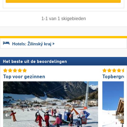
1
-
1
van
1
skigebieden
Hotels: Žilinský kraj
Het beste uit de beoordelingen
Top voor gezinnen
Topbergre