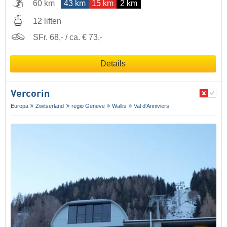
60 km
43 km
15 km
2 km
12 liften
SFr. 68,- / ca. € 73,-
Details
Vercorin
Europa
Zwitserland
regio Geneve
Wallis
Val d'Anniviers