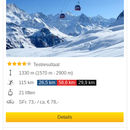
Testresultaat
1330 m
(
1570 m
-
2900 m
)
115 km
26,5 km
58,6 km
29,9 km
21 liften
SFr. 73,- / ca. € 78,-
Details