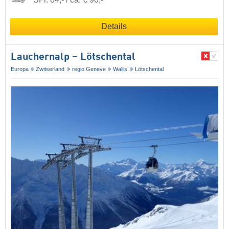
Details
Lauchernalp – Lötschental
Europa
Zwitserland
regio Geneve
Wallis
Lötschental