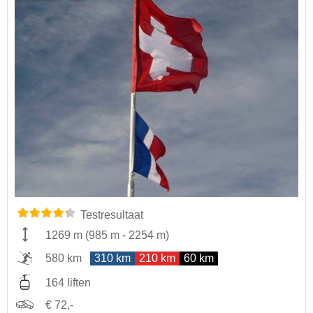
Testresultaat
1269 m
(
985 m
-
2254 m
)
580 km
310 km
210 km
60 km
164 liften
€ 72,-