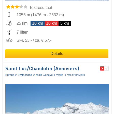
Testresultaat
1056 m
(
1476 m
-
2532 m
)
25 km
10 km
10 km
5 km
7 liften
SFr. 53,- / ca. € 57,-
Details
Saint Luc/​Chandolin (Anniviers)
Europa
Zwitserland
regio Geneve
Wallis
Val d'Anniviers