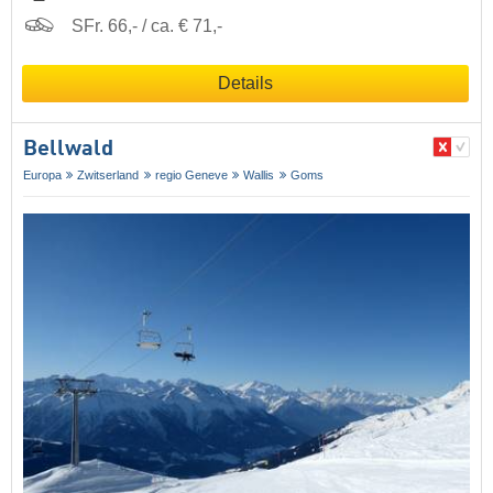
SFr. 66,- / ca. € 71,-
Details
Bellwald
Europa
Zwitserland
regio Geneve
Wallis
Goms