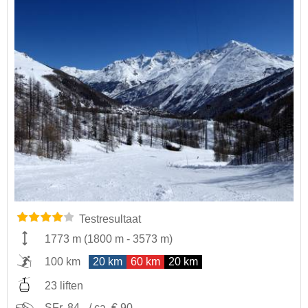
Testresultaat
1773 m
(
1800 m
-
3573 m
)
100 km
20 km
60 km
20 km
23 liften
SFr. 84,- / ca. € 90,-