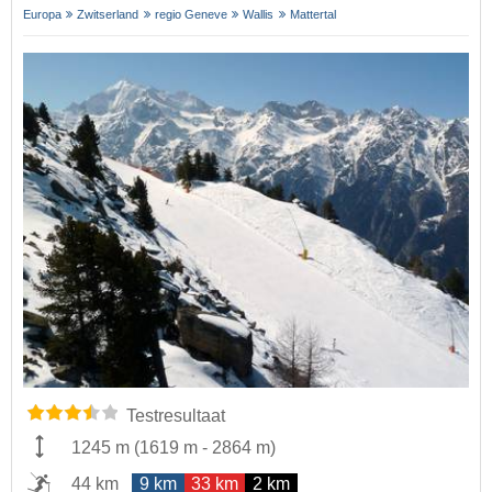
Europa
Zwitserland
regio Geneve
Wallis
Mattertal
Testresultaat
1245 m
(
1619 m
-
2864 m
)
44 km
9 km
33 km
2 km