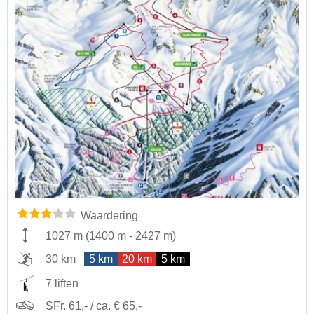
Waardering
1027 m
(
1400 m
-
2427 m
)
30 km
5 km
20 km
5 km
7 liften
SFr. 61,- / ca. € 65,-