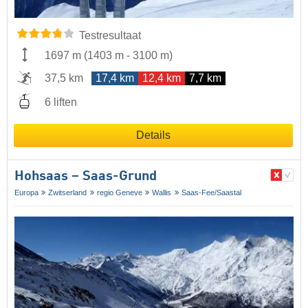
Testresultaat
1697 m
(
1403 m
-
3100 m
)
37,5 km
17,4 km
12,4 km
7,7 km
6 liften
Details
Hohsaas – Saas-Grund
Europa
Zwitserland
regio Geneve
Wallis
Saas-Fee/​Saastal