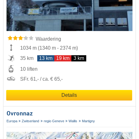
Waardering
1034 m
(
1340 m
-
2374 m
)
35 km
13 km
19 km
3 km
10 liften
SFr. 61,- / ca. € 65,-
Details
Ovronnaz
Europa
Zwitserland
regio Geneve
Wallis
Martigny