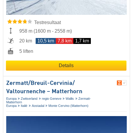
Testresultaat
958 m
(
1600 m
-
2558 m
)
20 km
10,5 km
7,8 km
1,7 km
5 liften
Details
Zermatt/​Breuil-Cervinia/​
Valtournenche – Matterhorn
Europa
Zwitserland
regio Geneve
Wallis
Zermatt-
Matterhorn
Europa
Italië
Aostadal
Monte Cervino (Matterhorn)