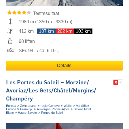
Testresultaat
1980 m
(
1350 m
-
3330 m
)
412 km
107 km
202 km
103 km
68 liften
SFr. 94,- / ca. € 101,-
Details
Les Portes du Soleil – Morzine/​
Avoriaz/​Les Gets/​Châtel/​Morgins/​
Champéry
Europa
Zwitserland
regio Geneve
Wallis
Val d’Illiez
Europa
Frankrijk
Auvergne-Rhône-Alpes
Savoie Mont
Blanc
Haute-Savoie
Portes du Soleil