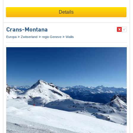
Details
Crans-Montana
Europa
Zwitserland
regio Geneve
Wallis