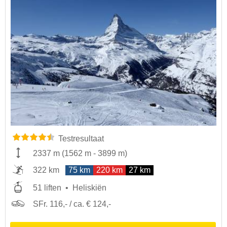
Testresultaat
2337 m
(
1562 m
-
3899 m
)
322 km
75 km
220 km
27 km
51 liften
Heliskiën
SFr. 116,- / ca. € 124,-