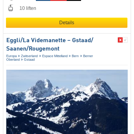
10 liften
Details
Eggli/​La Videmanette – Gstaad/​
Saanen/​Rougemont
Europa
Zwitserland
Espace Mittelland
Bern
Berner
Oberland
Gstaad