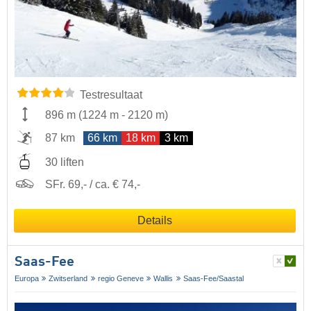
Testresultaat
896 m
(
1224 m
-
2120 m
)
87 km
66 km
18 km
3 km
30 liften
SFr. 69,- / ca. € 74,-
Details
Saas-Fee
Europa
Zwitserland
regio Geneve
Wallis
Saas-Fee/​Saastal