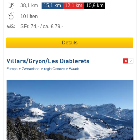
38,1 km
15,1 km
12,1 km
10,9 km
10 liften
SFr. 74,- / ca. € 79,-
Details
Villars/​Gryon/​Les Diablerets
Europa
Zwitserland
regio Geneve
Waadt