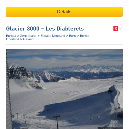
Details
Glacier 3000 – Les Diablerets
Europa
Zwitserland
Espace Mittelland
Bern
Berner
Oberland
Gstaad