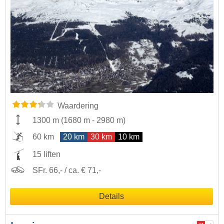
Waardering
1300 m
(
1680 m
-
2980 m
)
60 km
20 km
30 km
10 km
15 liften
SFr. 66,- / ca. € 71,-
Details