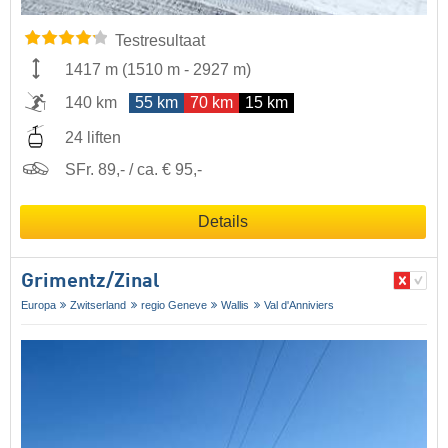
Testresultaat
1417 m
(
1510 m
-
2927 m
)
140 km
55 km
70 km
15 km
24 liften
SFr. 89,- / ca. € 95,-
Details
Grimentz/​Zinal
Europa
Zwitserland
regio Geneve
Wallis
Val d'Anniviers