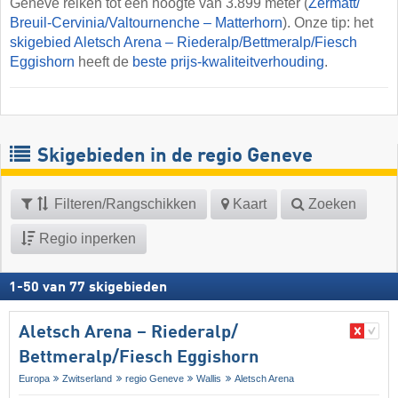
Geneve reiken tot een hoogte van 3.899 meter (
Zermatt/​
Breuil-Cervinia/​Valtournenche – Matterhorn
). Onze tip: het
skigebied Aletsch Arena – Riederalp/​Bettmeralp/​Fiesch
Eggishorn
heeft de
beste prijs-kwaliteitverhouding
.
Skigebieden in de regio Geneve
Filteren/Rangschikken
Kaart
Zoeken
Regio inperken
1
-
50
van
77
skigebieden
Aletsch Arena – Riederalp/​
Bettmeralp/​Fiesch Eggishorn
Europa
Zwitserland
regio Geneve
Wallis
Aletsch Arena