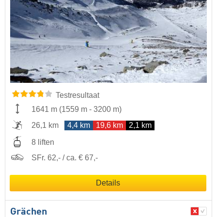
Testresultaat
1641 m
(
1559 m
-
3200 m
)
26,1 km
4,4 km
19,6 km
2,1 km
8 liften
SFr. 62,- / ca. € 67,-
Details
Grächen