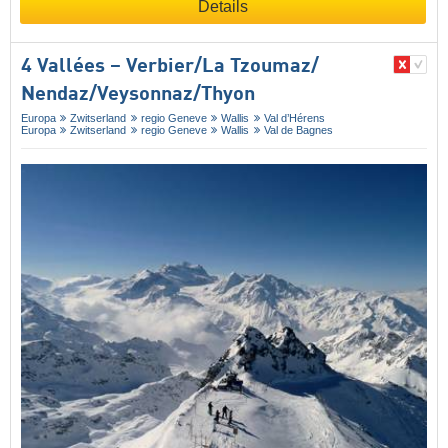
Details
4 Vallées – Verbier/​La Tzoumaz/​
Nendaz/​Veysonnaz/​Thyon
Europa
Zwitserland
regio Geneve
Wallis
Val d’Hérens
Europa
Zwitserland
regio Geneve
Wallis
Val de Bagnes