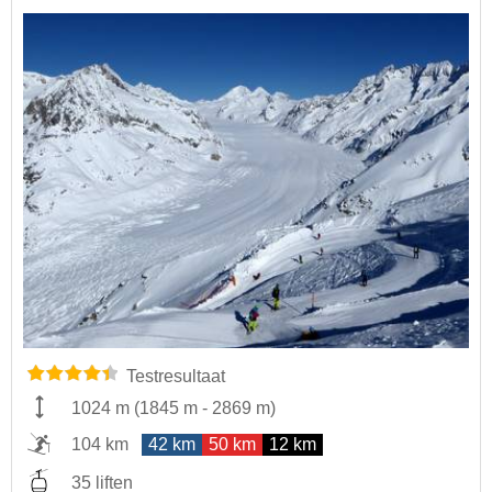
Testresultaat
1024 m
(
1845 m
-
2869 m
)
104 km
42 km
50 km
12 km
35 liften