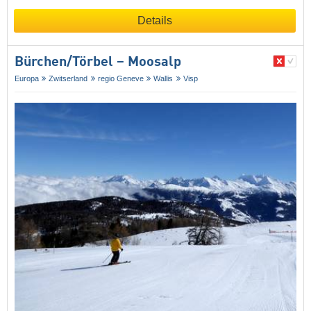
Details
Bürchen/​Törbel – Moosalp
Europa
Zwitserland
regio Geneve
Wallis
Visp