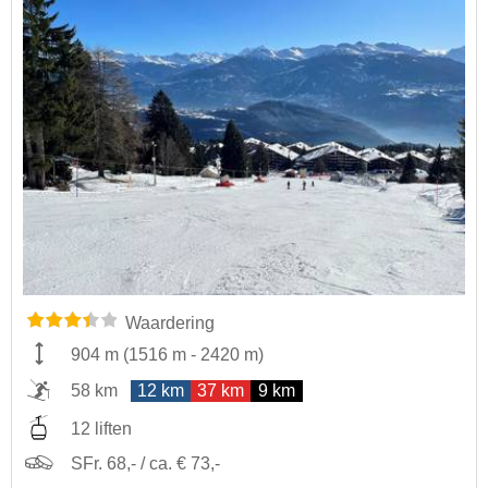
Waardering
904 m
(
1516 m
-
2420 m
)
58 km
12 km
37 km
9 km
12 liften
SFr. 68,- / ca. € 73,-