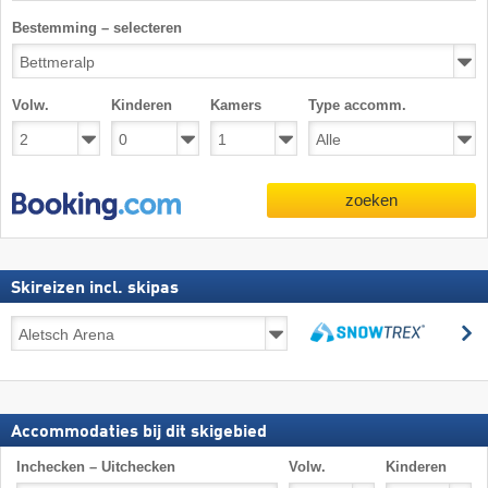
Bestemming – selecteren
Volw.
Kinderen
Kamers
Type accomm.
zoeken
Skireizen incl. skipas
Skireizen
z
incl.
zoeken
skipas
Accommodaties bij dit skigebied
Inchecken – Uitchecken
Volw.
Kinderen