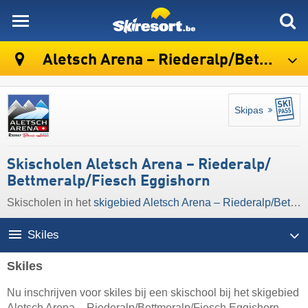
skiresort
Aletsch Arena – Riederalp/​Bettmeralp/​Fiesch Eggishorn
Skipas
Skischolen Aletsch Arena – Riederalp/​
Bettmeralp/​Fiesch Eggishorn
Skischolen in het
skigebied Aletsch Arena – Riederalp/​Bettmeralp/​Fiesch Eggishorn
Skiles
Skiles
Nu inschrijven voor skiles bij een skischool bij het skigebied
Aletsch Arena – Riederalp/​Bettmeralp/​Fiesch Eggishorn.