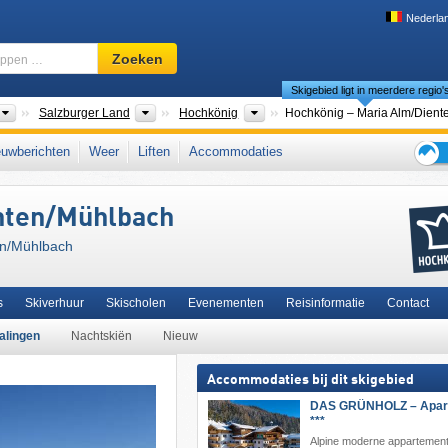
Nederla
Skigebied,
Zoeken
regio,
Skigebied ligt in meerdere regio'
begrippen
…
Landen
Bondsstaten
Toeristische regio's
Salzburger Land
Hochkönig
ralpen
,
Berchtesgadener Alpen
,
Pinzgau
,
Zell am See
,
Ski amadé
,
uwberichten
Weer
Liften
Accommodaties
iCard
,
noordelijke deel van de oostelijke Alpen
,
het westen van Oostenrijk
,
Tips
pen
,
Alpen
,
West-Europa
,
Midden-Europa
,
Europese Unie
voor
nten/​Mühlbach
de
skiva
en/​Mühlbach
s
Skiverhuur
Skischolen
Evenementen
Reisinformatie
Contact
alingen
Nachtskiën
Nieuw
Accommodaties bij dit skigebied
DAS GRÜNHOLZ – Apart
***
Alpine moderne appartement