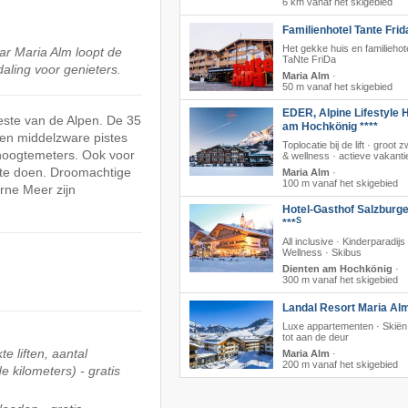
6 km vanaf het skigebied
Familienhotel Tante Frid
Het gekke huis en familiehot
aar Maria Alm loopt de
TaNte FriDa
daling voor genieters.
Maria Alm
·
50 m vanaf het skigebied
EDER, Alpine Lifestyle H
beste van de Alpen. De 35
am Hochkönig ****
en middelzware pistes
Toplocatie bij de lift · groo
 hoogtemeters. Ook voor
& wellness · actieve vakanti
 te doen. Droomachtige
Maria Alm
·
100 m vanaf het skigebied
rne Meer zijn
Hotel-Gasthof Salzburge
S
***
All inclusive · Kinderparadijs 
Wellness · Skibus
Dienten am Hochkönig
·
300 m vanaf het skigebied
Landal Resort Maria Al
Luxe appartementen · Skiën 
tot aan de deur
te liften, aantal
Maria Alm
·
200 m vanaf het skigebied
 kilometers) - gratis