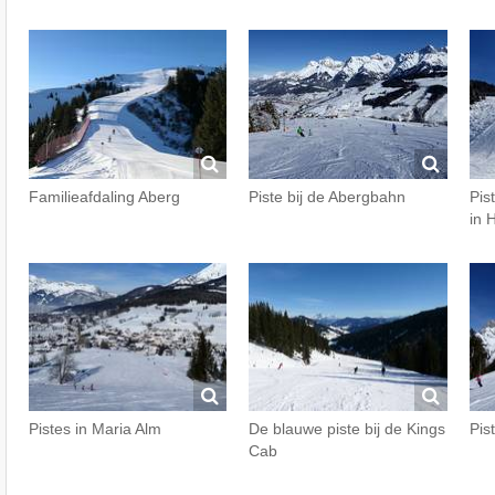
Familieafdaling Aberg
Piste bij de Abergbahn
Pis
in 
Pistes in Maria Alm
De blauwe piste bij de Kings
Pis
Cab