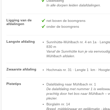
Dalafdaling
In alle dorpen leiden dalafdalingen.
Ligging van de
net boven de boomgrens
afdalingen
onder de boomgrens
Langste afdaling
Sunnhütte-Mühlbach nr. 4 en 1a · Lengt
830 m
Vanaf de Sunnhütte kun je via eenvoudige
Mühlbach afdalen.
Zwaarste afdaling
Hochmais nr. 31 · Lengte 1 km · Hoogte
Pistetips
Dalafdaling naar Mühlbach nr. 1
De dalafdaling met nummer 1 is weliswaa
prachtig door het bos naar Mühlbach – v
plezier.
Bürglalm nr. 14
Breed, middelzwaar en gelijkmatig - idea