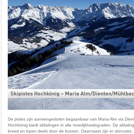
Skipistes Hochkönig – Maria Alm/​Dienten/​Mühlba
De pistes zijn aaneengesloten begaanbaar van Maria Alm via Dien
Hochkönig biedt afdalingen in alle moeilijkheidsgraden. De afdalin
breed en lopen deels door de bossen. Daarnaast zijn er skiroutes, 