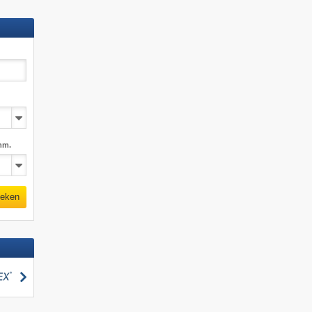
mm.
eken
zoeken