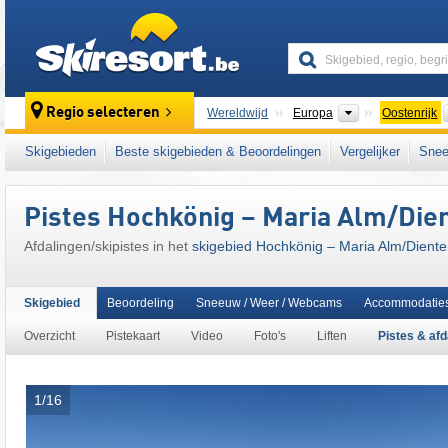
skiresort
Continenten
Regio selecteren
Wereldwijd
Europa
Oostenrijk
Dit skigebied ligt ook in:
Salzburger Schiefe
Skigebieden
Beste skigebieden & Beoordelingen
Vergelijker
Snee
Sankt Johann im Pongau
,
Pongau
,
SuperSk
Oostenrijkse Alpen
,
oostelijk deel van de Al
Pistes Hochkönig – Maria Alm/​Die
Afdalingen/​skipistes in het
skigebied Hochkönig – Maria Alm/​Dient
Skigebied
Beoordeling
Sneeuw / Weer / Webcams
Accommodatie
Overzicht
Pistekaart
Video
Foto's
Liften
Pistes & afd
1/16