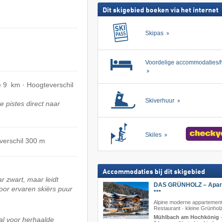
Dit skigebied boeken via het internet
Skipas
Voordelige accommodaties/h
e 9 km · Hoogteverschil
Skiverhuur
 pistes direct naar
Skiles
verschil 300 m
Accommodaties bij dit skigebied
r zwart, maar leidt
DAS GRÜNHOLZ – Apart
oor ervaren skiërs puur
***
Alpine moderne appartement
Restaurant · kleine Grünhol
Mühlbach am Hochkönig
al voor herhaalde