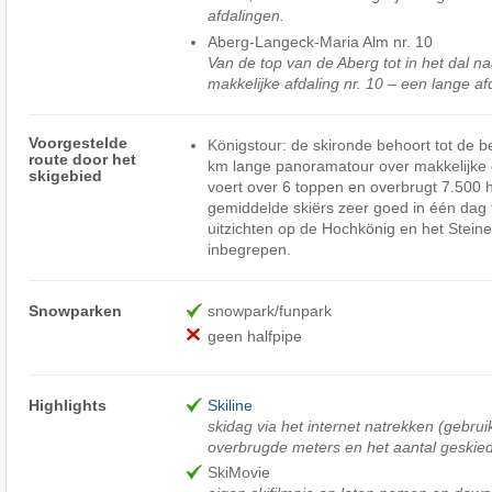
afdalingen.
Aberg-Langeck-Maria Alm nr. 10
Van de top van de Aberg tot in het dal n
makkelijke afdaling nr. 10 – een lange af
Voorgestelde
Königstour: de skironde behoort tot de 
route door het
km lange panoramatour over makkelijke 
skigebied
voert over 6 toppen en overbrugt 7.500
gemiddelde skiërs zeer goed in één dag
uitzichten op de Hochkönig en het Steine
inbegrepen.
Snowparken
snowpark/funpark
geen halfpipe
Highlights
Skiline
skidag via het internet natrekken (gebruik
overbrugde meters en het aantal geskiede
SkiMovie