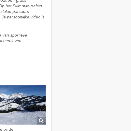
oaden - gratis
Op het Skimovie-traject
enslalomparcours
Je persoonlijke video is
e van sportieve
aal meeleven
e bij de