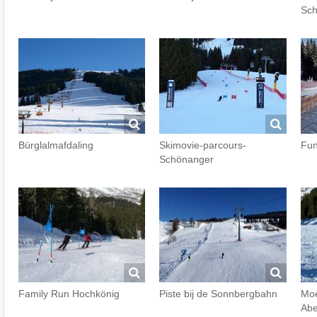
Sch
Bürglalmafdaling
Skimovie-parcours-
Fun
Schönanger
Family Run Hochkönig
Piste bij de Sonnbergbahn
Moe
Abe