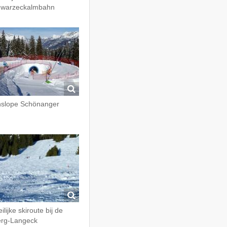
warzeckalmbahn
slope Schönanger
ilijke skiroute bij de
rg-Langeck