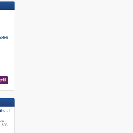
otels
hotel
en ·
z SPA
·