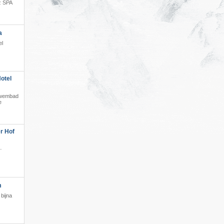
z SPA
·
a
el
otel
t zwembad
e
r Hof
·
m
bijna