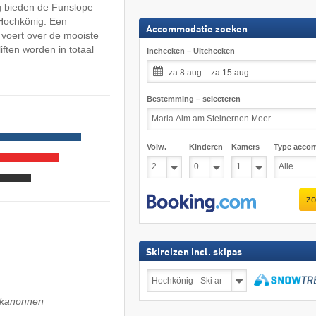
ing bieden de Funslope
Hochkönig. Een
Accommodatie zoeken
 voert over de mooiste
ften worden in totaal
Inchecken – Uitchecken
za 8 aug – za 15 aug
Bestemming – selecteren
Volw.
Kinderen
Kamers
Type acco
zo
Skireizen incl. skipas
Skireizen
incl.
skipas
zoeken
wkanonnen