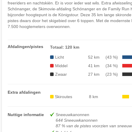
freeriders en nachtskiën. Er is voor ieder wat wils. Extra afwissel
Schönanger, de Skimovie-afdaling Schönanger en de Family Run 
bijzonder hoogtepunt is de Königstour. Deze 35 km lange skironde
pistes dwars door het skigebied over 6 toppen. Met de modernste li
7.500 hoogtemeters overwonnen.
Afdalingen/pistes
Totaal: 120 km
Licht
52 km
(43 %)
Middel
41 km
(34 %)
Zwaar
27 km
(23 %)
Extra afdalingen
Skiroutes
8 km
Nuttige informatie
Sneeuwkanonnen
644 Sneeuwkanonnen
87 % van de pistes voorzien van sneeu