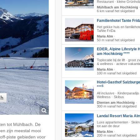
Restaurant · kleine Grünhol
Mühlbach am Hochkönig
6 km vanaf het skigebied
Familienhotel Tante Frid
Het gekke huis en familiehot
TaNte FriDa
Maria Alm
·
50 m vanaf het skigebied
EDER, Alpine Lifestyle H
am Hochkönig ****
Toplocatie bij de lift · groo
& wellness · actieve vakanti
Maria Alm
·
100 m vanaf het skigebied
Hotel-Gasthof Salzburge
S
***
All inclusive · Kinderparadijs 
Wellness · Skibus
ch
Dienten am Hochkönig
·
300 m vanaf het skigebied
Landal Resort Maria Al
Luxe appartementen · Skiën 
ten tot Mühlbach. De
tot aan de deur
gen zijn meestal mooi
Maria Alm
·
200 m vanaf het skigebied
off-piste gebieden voor