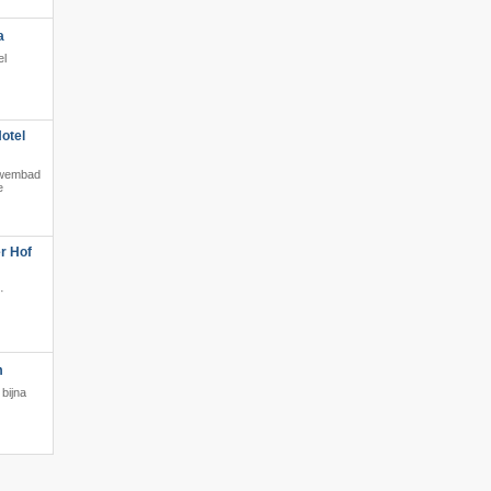
a
el
otel
t zwembad
e
r Hof
·
m
bijna