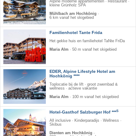
Alpine moderne appartementen · Restaurant ·
kleine Grünholz SPA
Mühlbach am Hochkönig
·
6 km vanaf het skigebied
Familienhotel Tante Frida
Het gekke huis en familiehotel TaNte FriDa
Maria Alm
·
50 m vanaf het skigebied
EDER, Alpine Lifestyle Hotel am
Hochkönig ****
Toplocatie bij de lift · groot zwembad &
wellness · actieve vakantie
Maria Alm
·
100 m vanaf het skigebied
S
Hotel-Gasthof Salzburger Hof ***
All inclusive · Kinderparadijs · Wellness ·
Skibus
Dienten am Hochkönig
·