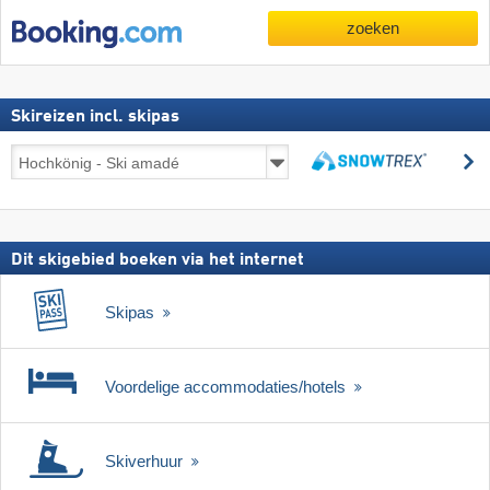
zoeken
Skireizen incl. skipas
Skireizen
z
incl.
zoeken
skipas
Dit skigebied boeken via het internet
Skipas
Voordelige accommodaties/hotels
Skiverhuur