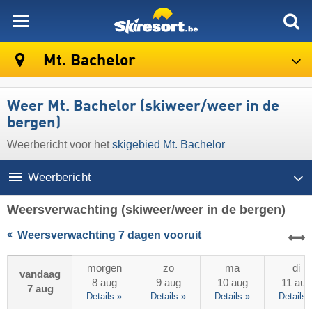
skiresort
Mt. Bachelor
Weer Mt. Bachelor (skiweer/weer in de
bergen)
Weerbericht voor het
skigebied Mt. Bachelor
Weerbericht
Weersverwachting
(skiweer/weer in de bergen)
Weersverwachting 7 dagen vooruit
morgen
zo
ma
di
vandaag
8 aug
9 aug
10 aug
11 aug
7 aug
Details »
Details »
Details »
Details 