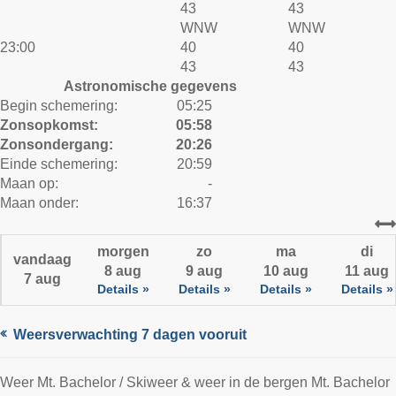
43
43
WNW
WNW
23:00
40
40
43
43
Astronomische gegevens
Begin schemering:
05:25
Zonsopkomst:
05:58
Zonsondergang:
20:26
Einde schemering:
20:59
Maan op:
-
Maan onder:
16:37
morgen
zo
ma
di
vandaag
8 aug
9 aug
10 aug
11 aug
7 aug
Details »
Details »
Details »
Details »
Weersverwachting 7 dagen vooruit
Weer Mt. Bachelor / Skiweer & weer in de bergen Mt. Bachelor