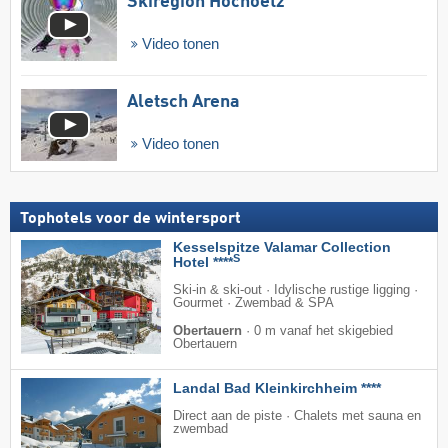
Skiregion Hochoetz
Video tonen
Aletsch Arena
Video tonen
Tophotels voor de wintersport
Kesselspitze Valamar Collection
S
Hotel ****
Ski-in & ski-out · Idylische rustige ligging ·
Gourmet · Zwembad & SPA
Obertauern
·
0 m vanaf het skigebied
Obertauern
Landal Bad Kleinkirchheim ****
Direct aan de piste · Chalets met sauna en
zwembad