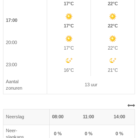
17°C
22°C
17:00
17°C
22°C
20:00
17°C
22°C
23:00
16°C
21°C
Aantal
13 uur
zonuren
0
Neerslag
05:00
08:00
11:00
14:00
Neer-
0 %
0 %
0 %
0 %
slagkans