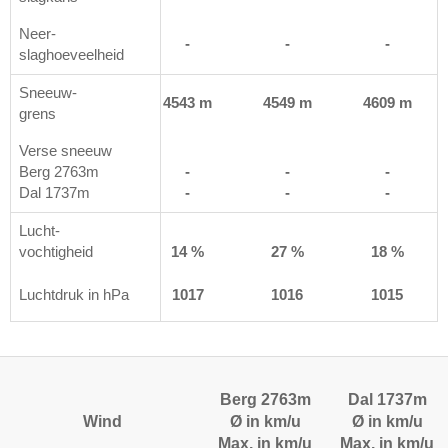
Neer-
-
-
-
-
slaghoeveelheid
Sneeuw-
 m
4619 m
4543 m
4549 m
4609 m
grens
Verse sneeuw
Berg 2763m
-
-
-
-
Dal 1737m
-
-
-
-
Lucht-
%
vochtigheid
17 %
14 %
27 %
18 %
6
Luchtdruk in hPa
1017
1017
1016
1015
Berg 2763m
Dal 1737m
Wind
Ø in km/u
Ø in km/u
Max. in km/u
Max. in km/u