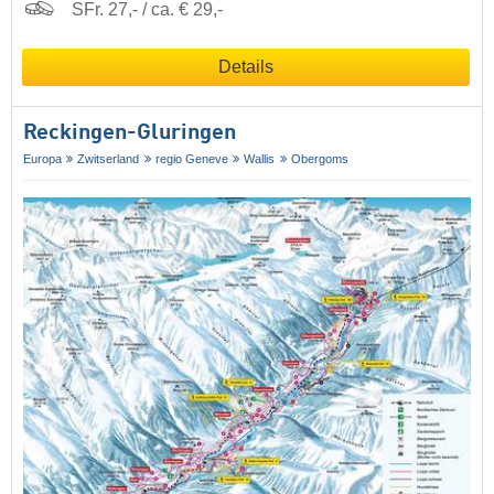
SFr. 27,- / ca. € 29,-
Details
Reckingen-Gluringen
Europa
Zwitserland
regio Geneve
Wallis
Obergoms