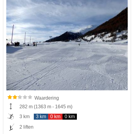
Waardering
282 m
(
1363 m
-
1645 m
)
3 km
3 km
0 km
0 km
2 liften