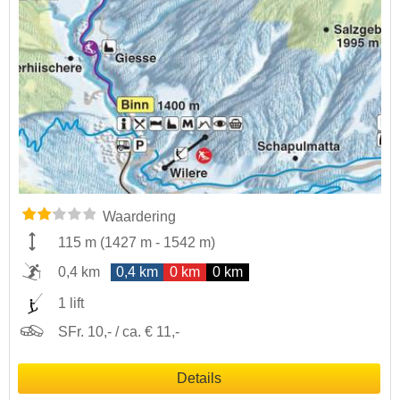
Waardering
115 m
(
1427 m
-
1542 m
)
0,4 km
0,4 km
0 km
0 km
1 lift
SFr. 10,- / ca. € 11,-
Details