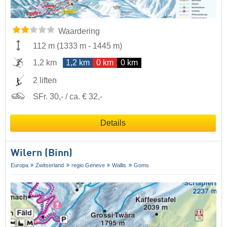
Waardering
112 m
(
1333 m
-
1445 m
)
1,2 km
1,2 km
0 km
0 km
2 liften
SFr. 30,- / ca. € 32,-
Details
Wilern (Binn)
Europa
Zwitserland
regio Geneve
Wallis
Goms