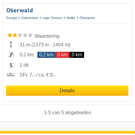
Oberwald
Europa
Zwitserland
regio Geneve
Wallis
Obergoms
Waardering
31 m
(
1373 m
-
1404 m
)
0,2 km
0,2 km
0 km
0 km
1 lift
SFr. 7,- / ca. € 8,-
Details
1
-
5
van
5
skigebieden