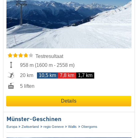
Testresultaat
958 m
(
1600 m
-
2558 m
)
20 km
10,5 km
7,8 km
1,7 km
5 liften
Details
Münster-Geschinen
Europa
Zwitserland
regio Geneve
Wallis
Obergoms