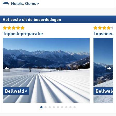
Hotels: Goms
Het beste uit de beoordelingen
Toppistepreparatie
Topsneeuw
Bellwald
Bellwald