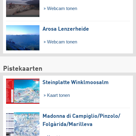
Webcam tonen
Arosa Lenzerheide
Webcam tonen
Pistekaarten
Steinplatte Winklmoosalm
Kaart tonen
Madonna di Campiglio/​Pinzolo/​
Folgàrida/​Marilleva