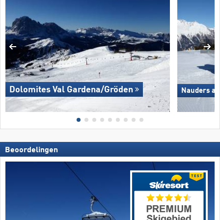
Dolomites Val Gardena/​Gröden
Nauders am
Beoordelingen