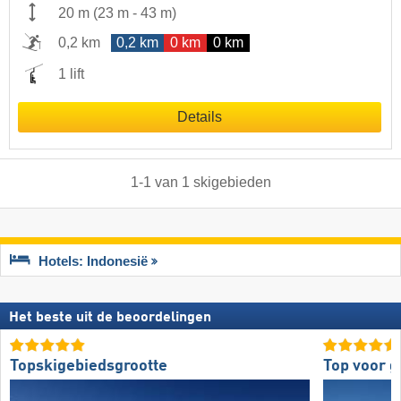
20 m
(
23 m
-
43 m
)
0,2 km
0,2 km
0 km
0 km
1 lift
Details
1
-
1
van
1
skigebieden
Hotels: Indonesië
Het beste uit de beoordelingen
Topskigebiedsgrootte
Top voor 