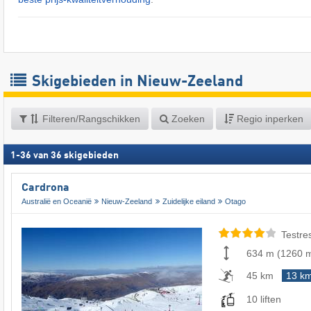
Skigebieden in Nieuw-Zeeland
Filteren/Rangschikken
Zoeken
Regio inperken
1
-
36
van
36
skigebieden
Cardrona
Australië en Oceanië
Nieuw-Zeeland
Zuidelijke eiland
Otago
Testre
634 m
(
1260 
45 km
13 k
10 liften