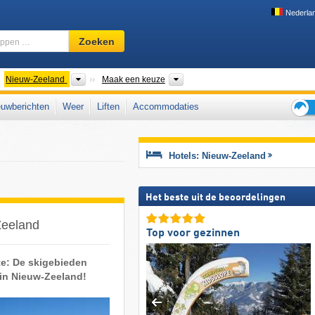
Nederla
Skigebied,
Zoeken
regio,
begrippen
…
ntinenten
Landen
Regio's, Bergketens, Nationale 
Nieuw-Zeeland
Maak een keuze
uwberichten
Weer
Liften
Accommodaties
Tips
voor
de
Hotels: Nieuw-Zeeland
skiva
Het beste uit de beoordelingen
Zeeland
Top voor gezinnen
te: De skigebieden
n in Nieuw-Zeeland!