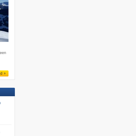
 een
ed
n
n