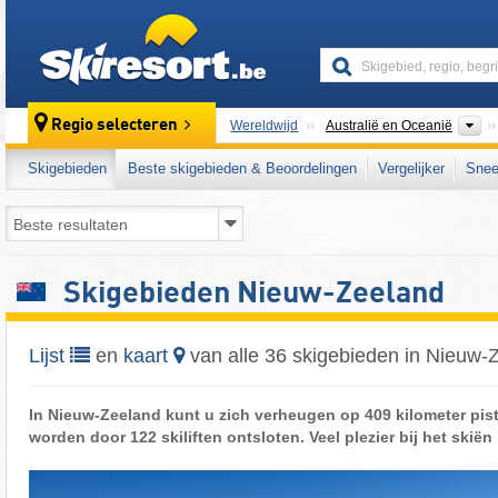
skiresort
Co
Regio selecteren
Wereldwijd
Australië en Oceanië
Skigebieden
Beste skigebieden & Beoordelingen
Vergelijker
Snee
Skigebieden Nieuw-Zeeland
Lijst
en
kaart
van alle 36 skigebieden in Nieuw-
In Nieuw-Zeeland kunt u zich verheugen op 409 kilometer pis
worden door 122 skiliften ontsloten. Veel plezier bij het skië