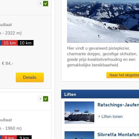
sultaat
m
-
2322 m
)
15 km
10 km
Hier vindt u gevarieerd pisteplezier,
charmante dorpjes, gezellige skihutten,
goede prijs-kwaliteitverhouding en een
 € 84,-
gemakkelijke bereikbaarheid.
Naar het skigebi
Details
Liften
Ratschings-Jaufe
Liften tonen
sultaat
m
-
1960 m
)
Silvretta Montafo
9 km
9 km