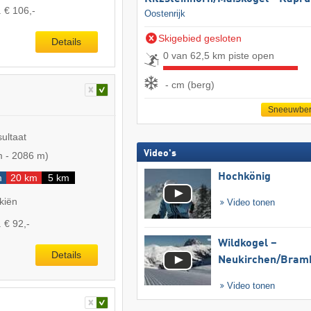
. € 106,-
Oostenrijk
Skigebied gesloten
Details
0 van 62,5 km piste open
- cm (berg)
Sneeuwber
sultaat
Video's
m
-
2086 m
)
Hochkönig
m
20 km
5 km
kiën
Video tonen
 € 92,-
Wildkogel –
Details
Neukirchen/​Bram
Video tonen