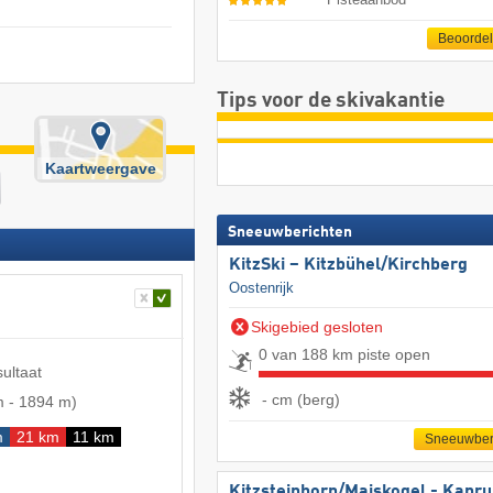
Beoorde
Tips voor de skivakantie
Kaartweergave
Sneeuwberichten
KitzSki – Kitzbühel/​Kirchberg
Oostenrijk
Skigebied gesloten
0 van 188 km piste open
sultaat
- cm (berg)
m
-
1894 m
)
m
21 km
11 km
Sneeuwber
Kitzsteinhorn/​Maiskogel - Kapr