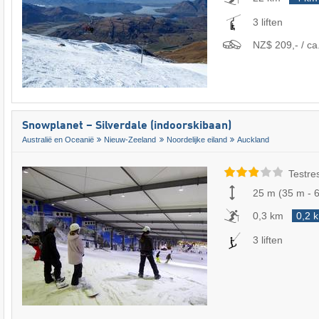
3 liften
NZ$ 209,- / ca
Snowplanet – Silverdale (indoorskibaan)
Australië en Oceanië
Nieuw-Zeeland
Noordelijke eiland
Auckland
Testre
25 m
(
35 m
-
0,3 km
0,2 
3 liften