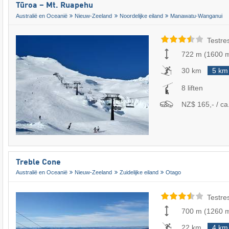
Tūroa – Mt. Ruapehu
Australië en Oceanië
Nieuw-Zeeland
Noordelijke eiland
Manawatu-Wanganui
Testre
722 m
(
1600 
30 km
5 km
8 liften
NZ$ 165,- / ca.
Treble Cone
Australië en Oceanië
Nieuw-Zeeland
Zuidelijke eiland
Otago
Testre
700 m
(
1260 
22 km
4 km