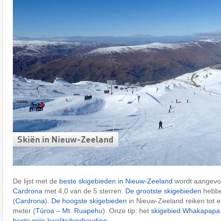
Skiën in Nieuw-Zeeland
De lijst met de
beste skigebieden in Nieuw-Zeeland
wordt aangevoe
Cardrona
met 4,0 van de 5 sterren.
De grootste skigebieden
hebben
(
Cardrona
).
De hoogste skigebieden
in Nieuw-Zeeland reiken tot 
meter (
Tūroa – Mt. Ruapehu
). Onze tip: het
skigebied Whakapapa
beste prijs-kwaliteitverhouding
.