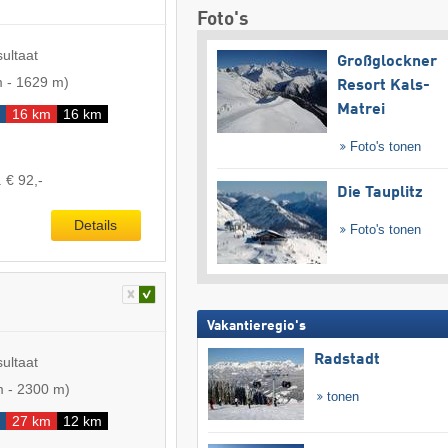
Foto's
sultaat
Großglockner
m
-
1629 m
)
Resort Kals-
Matrei
16 km
16 km
Foto's tonen
 € 92,-
Die Tauplitz
Details
Foto's tonen
Vakantieregio's
Radstadt
sultaat
m
-
2300 m
)
tonen
27 km
12 km