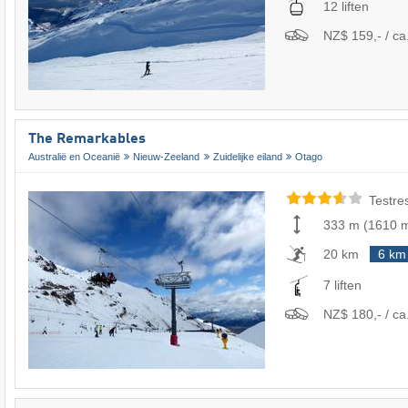
12 liften
NZ$ 159,- / ca.
The Remarkables
Australië en Oceanië
Nieuw-Zeeland
Zuidelijke eiland
Otago
Testre
333 m
(
1610 
20 km
6 km
7 liften
NZ$ 180,- / ca.