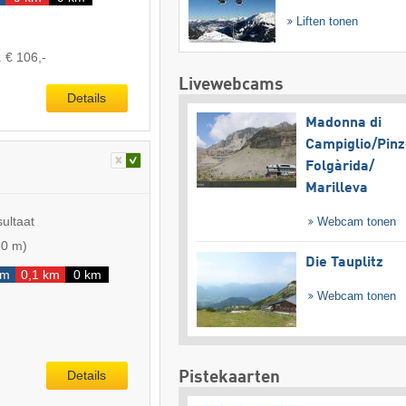
Liften tonen
. € 106,-
Livewebcams
Details
Madonna di
Campiglio/​Pinz
Folgàrida/​
Marilleva
sultaat
Webcam tonen
60 m
)
Die Tauplitz
km
0,1 km
0 km
Webcam tonen
Details
Pistekaarten