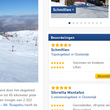
Schmitten
Beoordelingen
Schmitten
Topskigebied
in Oostenrijk
Gezinnen en kinderen
Liften
Beoorde
rd door het skigebied
Silvretta Montafon
 tot 45 kilometer piste
5-sterrenskigebied
in Oostenrijk
een hoogte van 2.322
 – Mt. Ruapehu
heeft de
Gevorderden, off-piste ski
Pisteaanbod