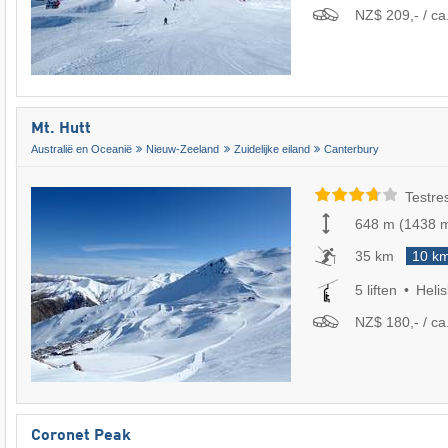
NZ$ 209,- / ca
Mt. Hutt
Australië en Oceanië
Nieuw-Zeeland
Zuidelijke eiland
Canterbury
Testre
648 m
(
1438 
35 km
10 k
5 liften
Helis
NZ$ 180,- / ca.
Coronet Peak