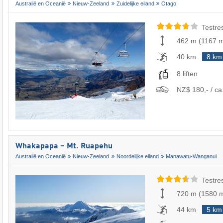
Australië en Oceanië
Nieuw-Zeeland
Zuidelijke eiland
Otago
Testre
462 m
(
1167 
40 km
8 km
8 liften
NZ$ 180,- / ca.
Whakapapa – Mt. Ruapehu
Australië en Oceanië
Nieuw-Zeeland
Noordelijke eiland
Manawatu-Wanganui
Testre
720 m
(
1580 
44 km
5 km