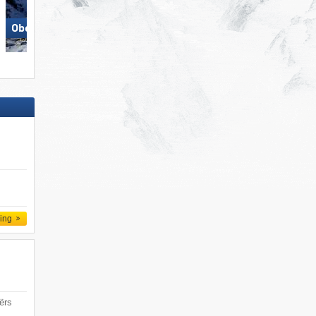
Obertauern
Steinplatte Winklmoosalm
ling
ërs