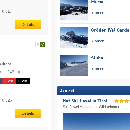
Murau
 € 81,-
tonen
Details
Gröden (Val Garde
tonen
Stubai
sultaat
tonen
m
-
1943 m
)
8 km
6 km
Actueel
 € 92,-
Het Ski Juwel in Tirol
Ski Juwel Alpbachtal Wildschönau
Details