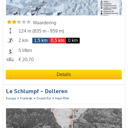
Waardering
124 m
(
835 m
-
959 m
)
2 km
1,5 km
0,5 km
0 km
5 liften
€ 20,70
Details
Le Schlumpf – Dolleren
Europa
Frankrijk
Grand-Est
Haut-Rhin