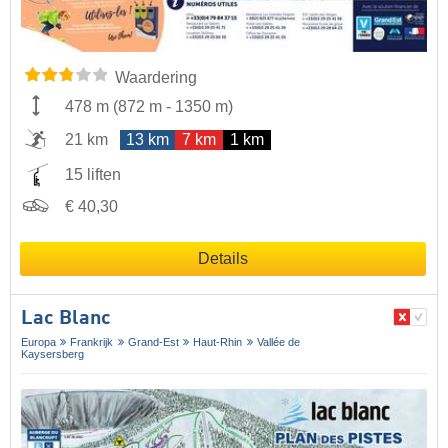
Waardering
478 m
(
872 m
-
1350 m
)
21 km
13 km
7 km
1 km
15 liften
€ 40,30
Details
Lac Blanc
Europa
Frankrijk
Grand-Est
Haut-Rhin
Vallée de
Kaysersberg