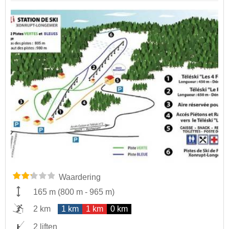
Waardering
165 m
(
800 m
-
965 m
)
2 km
1 km
1 km
0 km
2 liften