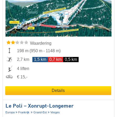
Waardering
198 m
(
950 m
-
1148 m
)
2,7 km
1,5 km
0,7 km
0,5 km
4 liften
€ 15,-
Details
Le Poli – Xonrupt-Longemer
Europa
Frankrijk
Grand-Est
Vosges