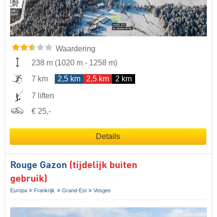
Waardering
238 m
(
1020 m
-
1258 m
)
7 km
2,5 km
2,5 km
2 km
7 liften
€ 25,-
Details
Rouge Gazon
(tijdelijk buiten
gebruik)
Europa
Frankrijk
Grand-Est
Vosges