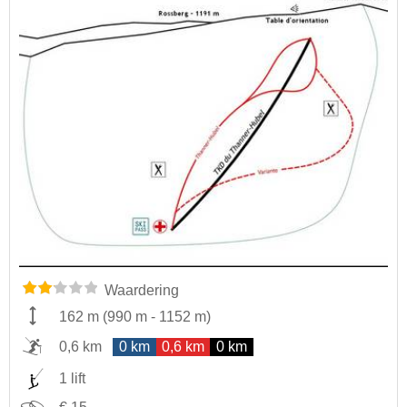
Waardering
162 m
(
990 m
-
1152 m
)
0,6 km
0 km
0,6 km
0 km
1 lift