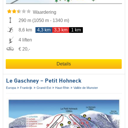
Waardering
290 m
(
1050 m
-
1340 m
)
8,6 km
4,3 km
3,3 km
1 km
4 liften
€ 20,-
Details
Le Gaschney – Petit Hohneck
Europa
Frankrijk
Grand-Est
Haut-Rhin
Vallée de Munster