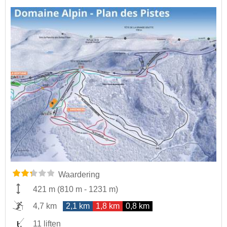
Waardering
421 m
(
810 m
-
1231 m
)
4,7 km
2,1 km
1,8 km
0,8 km
11 liften