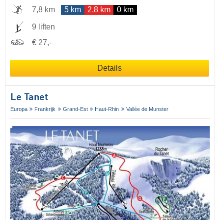
7,8 km
5 km
2,8 km
0 km
9 liften
€ 27,-
Details
Le Tanet
Europa
Frankrijk
Grand-Est
Haut-Rhin
Vallée de Munster