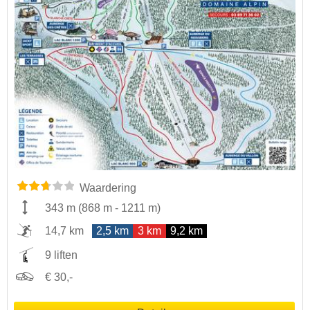
Waardering
343 m
(
868 m
-
1211 m
)
14,7 km
2,5 km
3 km
9,2 km
9 liften
€ 30,-