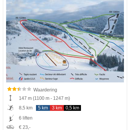
Waardering
147 m
(
1100 m
-
1247 m
)
8,5 km
5 km
3 km
0,5 km
6 liften
€ 23,-