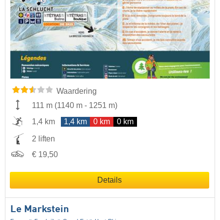
Waardering
111 m
(
1140 m
-
1251 m
)
1,4 km
1,4 km
0 km
0 km
2 liften
€ 19,50
Details
Le Markstein