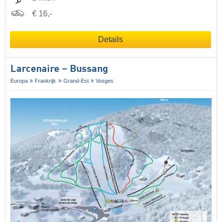
€ 16,-
Details
Larcenaire – Bussang
Europa
Frankrijk
Grand-Est
Vosges