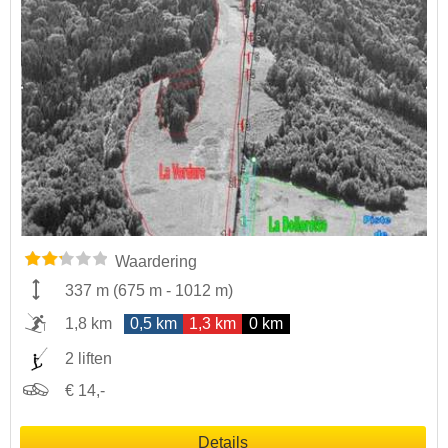
Waardering
337 m
(
675 m
-
1012 m
)
1,8 km
0,5 km
1,3 km
0 km
2 liften
€ 14,-
Details