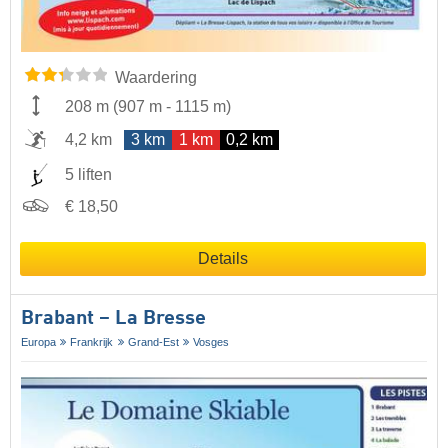
Waardering
208 m
(
907 m
-
1115 m
)
4,2 km
3 km
1 km
0,2 km
5 liften
€ 18,50
Details
Brabant – La Bresse
Europa
Frankrijk
Grand-Est
Vosges