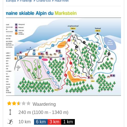
Europa
Frankrijk
Grand-Est
Haut-Rhin
Waardering
240 m
(
1100 m
-
1340 m
)
10 km
6 km
3 km
1 km