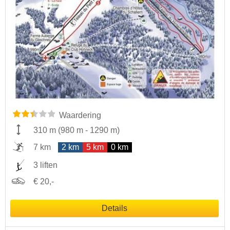
Waardering
310 m
(
980 m
-
1290 m
)
7 km
2 km
5 km
0 km
3 liften
€ 20,-
Details