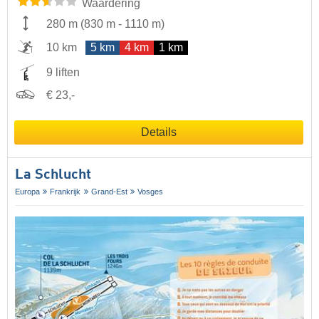
Waardering
280 m
(
830 m
-
1110 m
)
10 km
5 km
4 km
1 km
9 liften
€ 23,-
Details
La Schlucht
Europa
Frankrijk
Grand-Est
Vosges