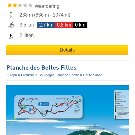
Waardering
238 m
(
836 m
-
1074 m
)
3,5 km
2,7 km
0,8 km
0 km
2 liften
Details
Planche des Belles Filles
Europa
Frankrijk
Bourgogne-Franche-Comté
Haute-Saône