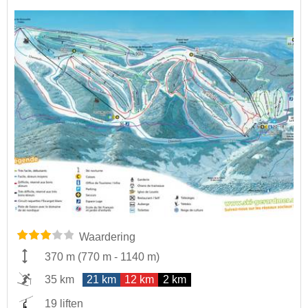
Waardering
370 m
(
770 m
-
1140 m
)
35 km
21 km
12 km
2 km
19 liften