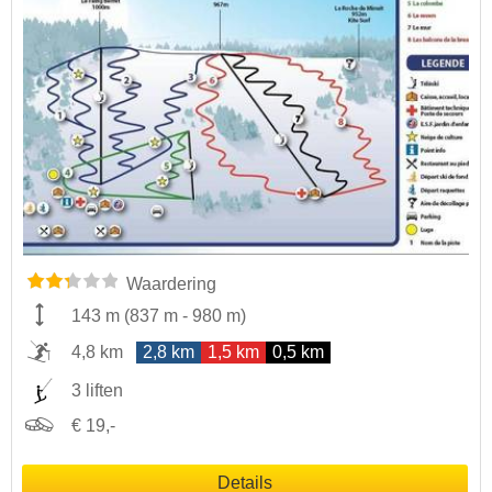
Waardering
143 m
(
837 m
-
980 m
)
4,8 km
2,8 km
1,5 km
0,5 km
3 liften
€ 19,-
Details