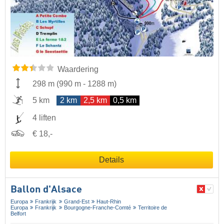
Waardering
298 m
(
990 m
-
1288 m
)
5 km
2 km
2,5 km
0,5 km
4 liften
€ 18,-
Details
Ballon d'Alsace
Europa
Frankrijk
Grand-Est
Haut-Rhin
Europa
Frankrijk
Bourgogne-Franche-Comté
Territoire de
Belfort