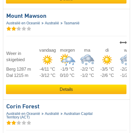
Mount Mawson
Australië en Oceanië
Australië
Tasmanië
vandaag
morgen
ma
di
wo
Weer in
skigebied
Berg 1287 m
-4/11 °C
-1/9 °C
-2/2 °C
-3/5 °C
-2/2 °
Dal 1215 m
-3/12 °C
0/10 °C
-1/2 °C
-2/6 °C
-1/2 °
Details
Corin Forest
Australië en Oceanië
Australië
Australian Capital
Territory (ACT)