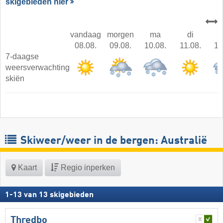
skigebieden hier
vandaag
morgen
ma
di
08.08.
09.08.
10.08.
11.08.
12
7-daagse
weersverwachting
skiën
Skiweer/weer in de bergen: Australië
Kaart
Regio inperken
1
-
13
van
13
skigebieden
Thredbo