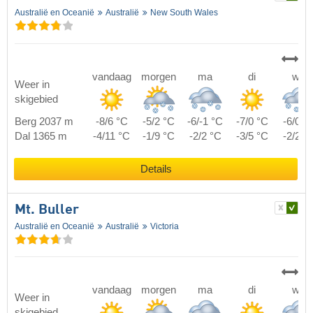
Australië en Oceanië
Australië
New South Wales
vandaag
morgen
ma
di
wo
Weer in
skigebied
Berg 2037 m
-8/6 °C
-5/2 °C
-6/-1 °C
-7/0 °C
-6/0 °
Dal 1365 m
-4/11 °C
-1/9 °C
-2/2 °C
-3/5 °C
-2/2 °
Details
Mt. Buller
Australië en Oceanië
Australië
Victoria
vandaag
morgen
ma
di
wo
Weer in
skigebied