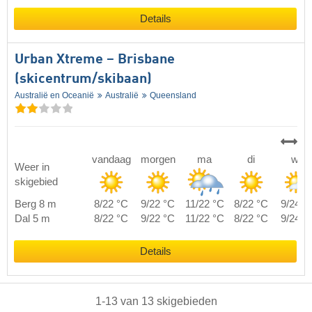
Details
Urban Xtreme – Brisbane
(skicentrum/skibaan)
Australië en Oceanië
Australië
Queensland
vandaag
morgen
ma
di
wo
Weer in
skigebied
Berg 8 m
8/22 °C
9/22 °C
11/22 °C
8/22 °C
9/24 °
Dal 5 m
8/22 °C
9/22 °C
11/22 °C
8/22 °C
9/24 °
Details
1
-
13
van
13
skigebieden