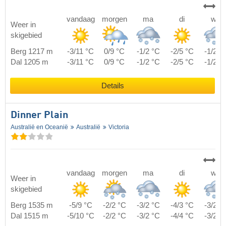
vandaag
morgen
ma
di
wo
Weer in
skigebied
Berg 1217 m
-3/11 °C
0/9 °C
-1/2 °C
-2/5 °C
-1/2 °
Dal 1205 m
-3/11 °C
0/9 °C
-1/2 °C
-2/5 °C
-1/2 °
Details
Dinner Plain
Australië en Oceanië
Australië
Victoria
vandaag
morgen
ma
di
wo
Weer in
skigebied
Berg 1535 m
-5/9 °C
-2/2 °C
-3/2 °C
-4/3 °C
-3/2 °
Dal 1515 m
-5/10 °C
-2/2 °C
-3/2 °C
-4/4 °C
-3/2 °