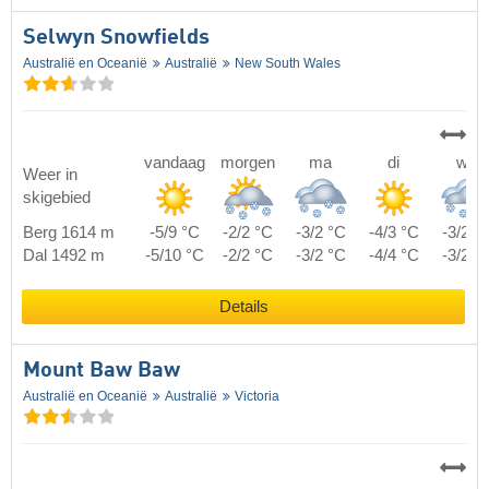
Selwyn Snowfields
Australië en Oceanië
Australië
New South Wales
vandaag
morgen
ma
di
wo
Weer in
skigebied
Berg 1614 m
-5/9 °C
-2/2 °C
-3/2 °C
-4/3 °C
-3/2 °
Dal 1492 m
-5/10 °C
-2/2 °C
-3/2 °C
-4/4 °C
-3/2 °
Details
Mount Baw Baw
Australië en Oceanië
Australië
Victoria