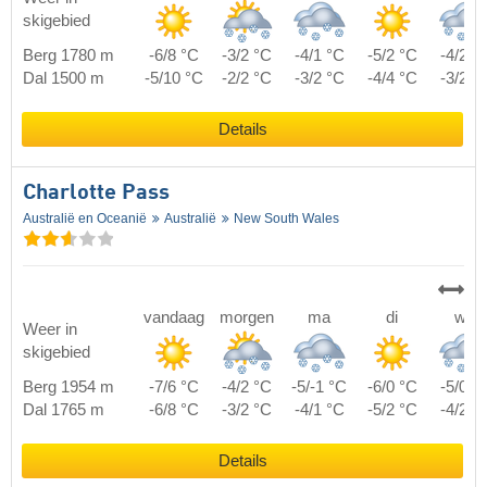
skigebied
Berg 1780 m
-6/8 °C
-3/2 °C
-4/1 °C
-5/2 °C
-4/2 °
Dal 1500 m
-5/10 °C
-2/2 °C
-3/2 °C
-4/4 °C
-3/2 °
Details
Charlotte Pass
Australië en Oceanië
Australië
New South Wales
vandaag
morgen
ma
di
wo
Weer in
skigebied
Berg 1954 m
-7/6 °C
-4/2 °C
-5/-1 °C
-6/0 °C
-5/0 °
Dal 1765 m
-6/8 °C
-3/2 °C
-4/1 °C
-5/2 °C
-4/2 °
Details