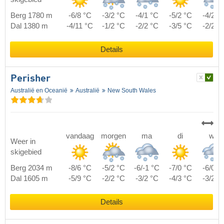
Berg 1780 m
-6/8 °C
-3/2 °C
-4/1 °C
-5/2 °C
-4/2 °
Dal 1380 m
-4/11 °C
-1/2 °C
-2/2 °C
-3/5 °C
-2/2 °
Details
Perisher
Australië en Oceanië
Australië
New South Wales
vandaag
morgen
ma
di
wo
Weer in
skigebied
Berg 2034 m
-8/6 °C
-5/2 °C
-6/-1 °C
-7/0 °C
-6/0 °
Dal 1605 m
-5/9 °C
-2/2 °C
-3/2 °C
-4/3 °C
-3/2 °
Details