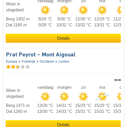
vandaag
morgen
zo
ma
di
Weer in
skigebied
Berg 1402 m
8/26 °C
9/30 °C
12/30 °C
12/29 °C
11/28 
Dal 1185 m
9/28 °C
10/32 °C
13/32 °C
13/31 °C
12/30 
Details
Prat Peyrot – Mont Aigoual
Europa
Frankrijk
Occitanie
Lozère
vandaag
morgen
zo
ma
di
Weer in
skigebied
Berg 1471 m
13/28 °C
14/31 °C
15/29 °C
15/29 °C
15/31 
Dal 1260 m
13/30 °C
14/33 °C
15/31 °C
15/31 °C
15/33 
Details