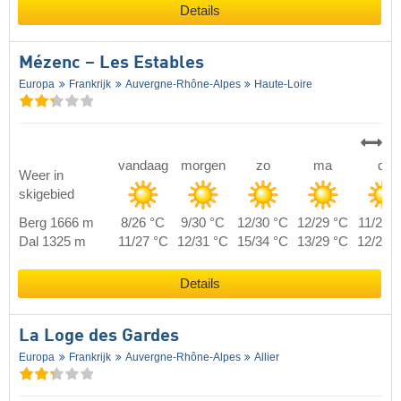
Details
Mézenc – Les Estables
Europa
Frankrijk
Auvergne-Rhône-Alpes
Haute-Loire
vandaag
morgen
zo
ma
di
Weer in
skigebied
Berg 1666 m
8/26 °C
9/30 °C
12/30 °C
12/29 °C
11/28 
Dal 1325 m
11/27 °C
12/31 °C
15/34 °C
13/29 °C
12/29 
Details
La Loge des Gardes
Europa
Frankrijk
Auvergne-Rhône-Alpes
Allier