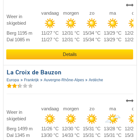
vandaag
morgen
zo
ma
di
Weer in
skigebied
Berg 1195 m
11/27 °C
12/31 °C
15/34 °C
13/29 °C
12/29 
Dal 1085 m
11/27 °C
12/31 °C
15/34 °C
13/29 °C
12/29 
Details
La Croix de Bauzon
Europa
Frankrijk
Auvergne-Rhône-Alpes
Ardèche
vandaag
morgen
zo
ma
di
Weer in
skigebied
Berg 1499 m
11/26 °C
12/30 °C
15/31 °C
13/28 °C
12/28 
Dal 1345 m
13/30 °C
14/33 °C
15/31 °C
15/31 °C
15/33 