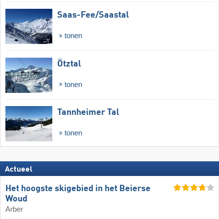
Saas-Fee/​Saastal
tonen
Ötztal
tonen
Tannheimer Tal
tonen
Actueel
Het hoogste skigebied in het Beierse
Woud
Arber