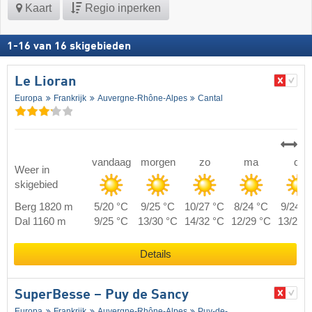
Kaart
Regio inperken
1
-
16
van
16
skigebieden
Le Lioran
Europa
Frankrijk
Auvergne-Rhône-Alpes
Cantal
vandaag
morgen
zo
ma
di
Weer in
skigebied
Berg 1820 m
5/20 °C
9/25 °C
10/27 °C
8/24 °C
9/24 °
Dal 1160 m
9/25 °C
13/30 °C
14/32 °C
12/29 °C
13/29 
Details
SuperBesse – Puy de Sancy
Europa
Frankrijk
Auvergne-Rhône-Alpes
Puy-de-