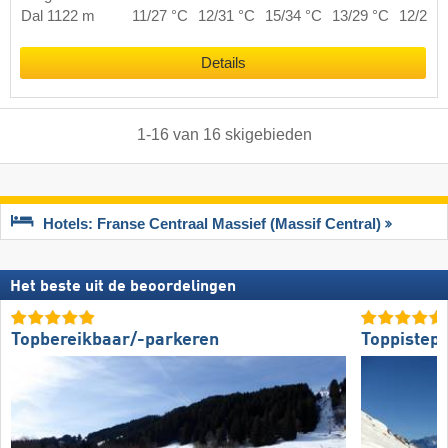
Dal 1122 m
11/27 °C
12/31 °C
15/34 °C
13/29 °C
12/29 
Details
1
-
16
van
16
skigebieden
Hotels: Franse Centraal Massief (Massif Central)
Het beste uit de beoordelingen
Topbereikbaar/-parkeren
Toppistepr