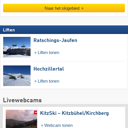
Naar het skigebied
Liften
Ratschings-Jaufen
Liften tonen
Hochzillertal
Liften tonen
Livewebcams
KitzSki – Kitzbühel/​Kirchberg
Webcam tonen