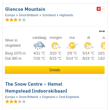
Glencoe Mountain
Europa
Groot-Brittanië
Schotland
Highlands
vandaag
morgen
ma
di
wo
Weer in
skigebied
Berg 1070 m
4/11 °C
3/10 °C
2/9 °C
5/14 °C
10/16 
Dal 360 m
7/16 °C
6/15 °C
5/14 °C
8/19 °C
13/21 
Details
The Snow Centre – Hemel
Hempstead (indoorskibaan)
Europa
Groot-Brittanië
Engeland
Oost-Engeland