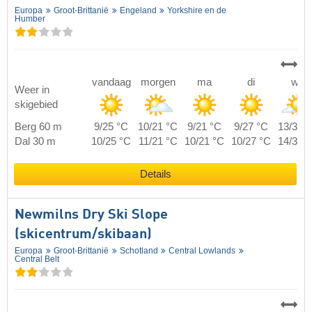
Europa
Groot-Brittanië
Engeland
Yorkshire en de
Humber
vandaag
morgen
ma
di
wo
Weer in
skigebied
Berg 60 m
9/25 °C
10/21 °C
9/21 °C
9/27 °C
13/30 
Dal 30 m
10/25 °C
11/21 °C
10/21 °C
10/27 °C
14/30 
Details
Newmilns Dry Ski Slope
(skicentrum/skibaan)
Europa
Groot-Brittanië
Schotland
Central Lowlands
Central Belt