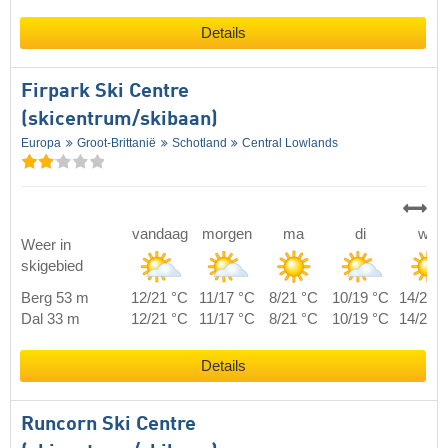
Details
Firpark Ski Centre
(skicentrum/skibaan)
Europa
Groot-Brittanië
Schotland
Central Lowlands
vandaag
morgen
ma
di
wo
Weer in
skigebied
Berg 53 m
12/21 °C
11/17 °C
8/21 °C
10/19 °C
14/26 
Dal 33 m
12/21 °C
11/17 °C
8/21 °C
10/19 °C
14/26 
Details
Runcorn Ski Centre