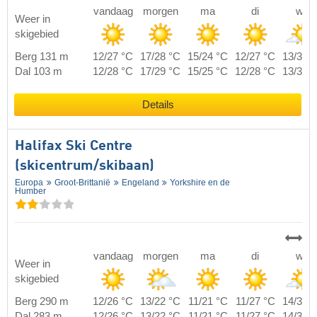
vandaag
morgen
ma
di
wo
Weer in
skigebied
Berg 131 m
12/27 °C
17/28 °C
15/24 °C
12/27 °C
13/31 
Dal 103 m
12/28 °C
17/29 °C
15/25 °C
12/28 °C
13/32 
Details
Halifax Ski Centre
(skicentrum/skibaan)
Europa
Groot-Brittanië
Engeland
Yorkshire en de
Humber
vandaag
morgen
ma
di
wo
Weer in
skigebied
Berg 290 m
12/26 °C
13/22 °C
11/21 °C
11/27 °C
14/31 
Dal 283 m
12/26 °C
13/22 °C
11/21 °C
11/27 °C
14/31 