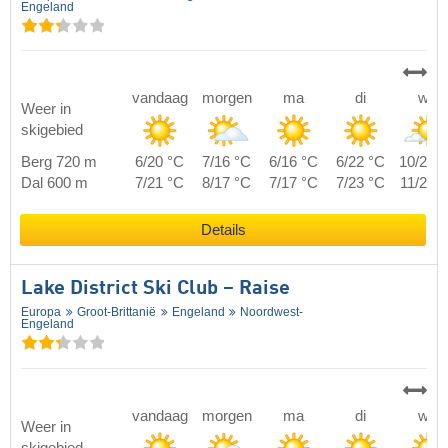
Engeland
vandaag
morgen
ma
di
wo
Weer in
skigebied
Berg 720 m
6/20 °C
7/16 °C
6/16 °C
6/22 °C
10/25 
Dal 600 m
7/21 °C
8/17 °C
7/17 °C
7/23 °C
11/26 
Details
Lake District Ski Club – Raise
Europa
Groot-Brittanië
Engeland
Noordwest-
Engeland
vandaag
morgen
ma
di
wo
Weer in
skigebied