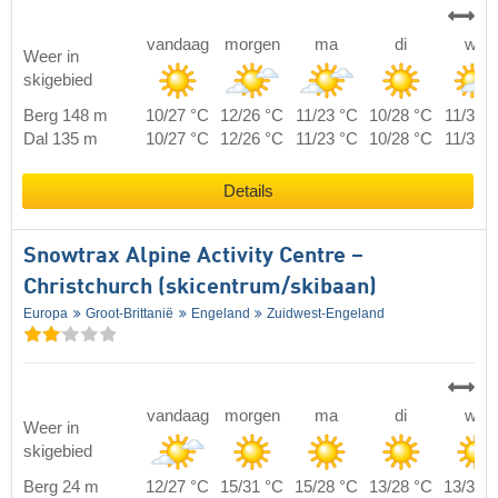
vandaag
morgen
ma
di
wo
Weer in
skigebied
Berg 148 m
10/27 °C
12/26 °C
11/23 °C
10/28 °C
11/32 
Dal 135 m
10/27 °C
12/26 °C
11/23 °C
10/28 °C
11/32 
Details
Snowtrax Alpine Activity Centre –
Christchurch (skicentrum/skibaan)
Europa
Groot-Brittanië
Engeland
Zuidwest-Engeland
vandaag
morgen
ma
di
wo
Weer in
skigebied
Berg 24 m
12/27 °C
15/31 °C
15/28 °C
13/28 °C
13/30 