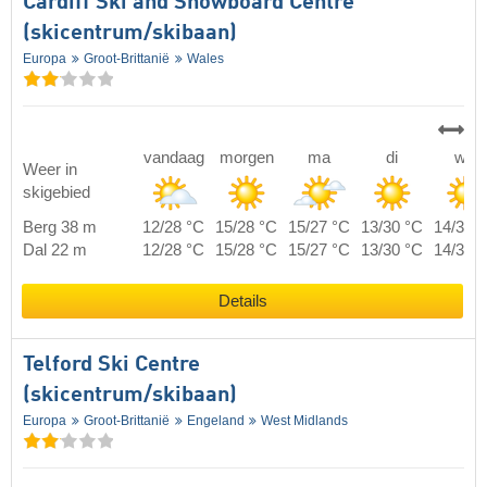
Cardiff Ski and Snowboard Centre
(skicentrum/skibaan)
Europa
Groot-Brittanië
Wales
vandaag
morgen
ma
di
wo
Weer in
skigebied
Berg 38 m
12/28 °C
15/28 °C
15/27 °C
13/30 °C
14/33 
Dal 22 m
12/28 °C
15/28 °C
15/27 °C
13/30 °C
14/33 
Details
Telford Ski Centre
(skicentrum/skibaan)
Europa
Groot-Brittanië
Engeland
West Midlands