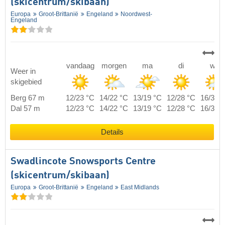
(skicentrum/skibaan)
Europa
Groot-Brittanië
Engeland
Noordwest-
Engeland
vandaag
morgen
ma
di
wo
Weer in
skigebied
Berg 67 m
12/23 °C
14/22 °C
13/19 °C
12/28 °C
16/30 
Dal 57 m
12/23 °C
14/22 °C
13/19 °C
12/28 °C
16/30 
Details
Swadlincote Snowsports Centre
(skicentrum/skibaan)
Europa
Groot-Brittanië
Engeland
East Midlands