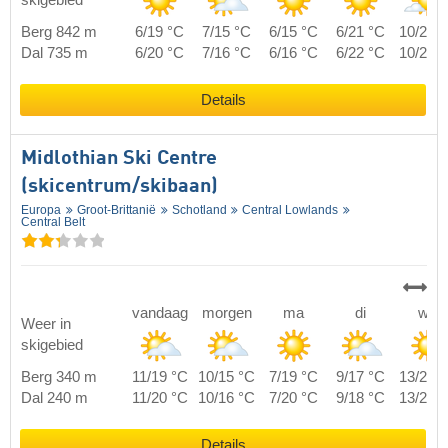
Berg 842 m
6/19 °C
7/15 °C
6/15 °C
6/21 °C
10/24 
Dal 735 m
6/20 °C
7/16 °C
6/16 °C
6/22 °C
10/25 
Details
Midlothian Ski Centre
(skicentrum/skibaan)
Europa
Groot-Brittanië
Schotland
Central Lowlands
Central Belt
vandaag
morgen
ma
di
wo
Weer in
skigebied
Berg 340 m
11/19 °C
10/15 °C
7/19 °C
9/17 °C
13/24 
Dal 240 m
11/20 °C
10/16 °C
7/20 °C
9/18 °C
13/25 
Details