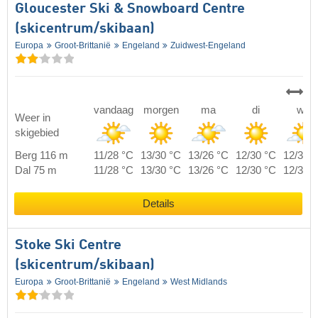
Gloucester Ski & Snowboard Centre
(skicentrum/skibaan)
Europa
Groot-Brittanië
Engeland
Zuidwest-Engeland
vandaag
morgen
ma
di
wo
Weer in
skigebied
Berg 116 m
11/28 °C
13/30 °C
13/26 °C
12/30 °C
12/34 
Dal 75 m
11/28 °C
13/30 °C
13/26 °C
12/30 °C
12/34 
Details
Stoke Ski Centre
(skicentrum/skibaan)
Europa
Groot-Brittanië
Engeland
West Midlands