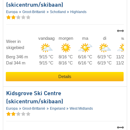
(skicentrum/skibaan)
Europa
Groot-Brittanië
Schotland
Highlands
vandaag
morgen
ma
di
wo
Weer in
skigebied
Berg 346 m
9/15 °C
8/16 °C
6/16 °C
6/19 °C
11/23 
Dal 344 m
9/15 °C
8/16 °C
6/16 °C
6/19 °C
11/23 
Details
Kidsgrove Ski Centre
(skicentrum/skibaan)
Europa
Groot-Brittanië
Engeland
West Midlands