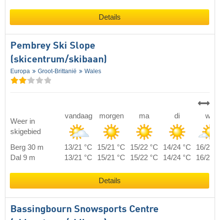
Details
Pembrey Ski Slope
(skicentrum/skibaan)
Europa
Groot-Brittanië
Wales
vandaag
morgen
ma
di
wo
Weer in
skigebied
Berg 30 m
13/21 °C
15/21 °C
15/22 °C
14/24 °C
16/27 
Dal 9 m
13/21 °C
15/21 °C
15/22 °C
14/24 °C
16/27 
Details
Bassingbourn Snowsports Centre