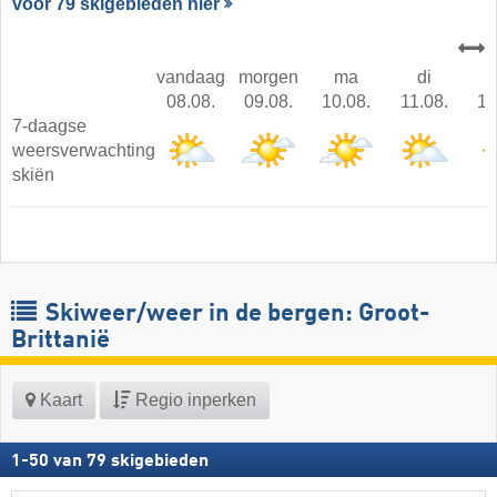
voor 79 skigebieden hier
vandaag
morgen
ma
di
08.08.
09.08.
10.08.
11.08.
12
7-daagse
weersverwachting
skiën
Skiweer/weer in de bergen: Groot-
Brittanië
Kaart
Regio inperken
1
-
50
van
79
skigebieden