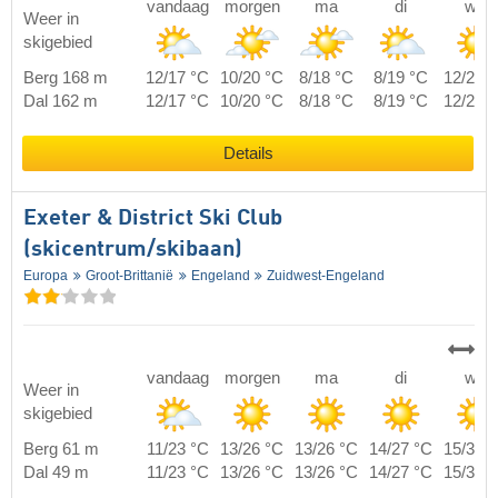
vandaag
morgen
ma
di
wo
Weer in
skigebied
Berg 168 m
12/17 °C
10/20 °C
8/18 °C
8/19 °C
12/25 
Dal 162 m
12/17 °C
10/20 °C
8/18 °C
8/19 °C
12/25 
Details
Exeter & District Ski Club
(skicentrum/skibaan)
Europa
Groot-Brittanië
Engeland
Zuidwest-Engeland
vandaag
morgen
ma
di
wo
Weer in
skigebied
Berg 61 m
11/23 °C
13/26 °C
13/26 °C
14/27 °C
15/30 
Dal 49 m
11/23 °C
13/26 °C
13/26 °C
14/27 °C
15/30 