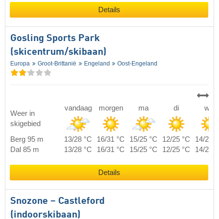
Details
Gosling Sports Park
(skicentrum/skibaan)
Europa
Groot-Brittanië
Engeland
Oost-Engeland
vandaag
morgen
ma
di
wo
Weer in
skigebied
Berg 95 m
13/28 °C
16/31 °C
15/25 °C
12/25 °C
14/29 
Dal 85 m
13/28 °C
16/31 °C
15/25 °C
12/25 °C
14/29 
Details
Snozone – Castleford
(indoorskibaan)