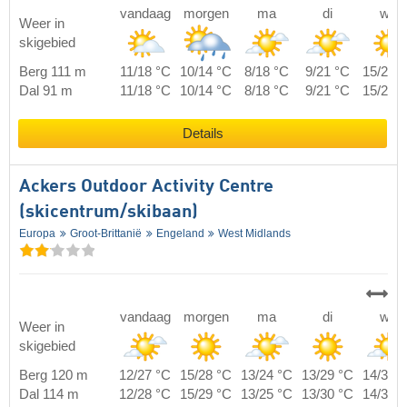
vandaag
morgen
ma
di
wo
Weer in
skigebied
Berg 111 m
11/18 °C
10/14 °C
8/18 °C
9/21 °C
15/23 
Dal 91 m
11/18 °C
10/14 °C
8/18 °C
9/21 °C
15/23 
Details
Ackers Outdoor Activity Centre
(skicentrum/skibaan)
Europa
Groot-Brittanië
Engeland
West Midlands
vandaag
morgen
ma
di
wo
Weer in
skigebied
Berg 120 m
12/27 °C
15/28 °C
13/24 °C
13/29 °C
14/32 
Dal 114 m
12/28 °C
15/29 °C
13/25 °C
13/30 °C
14/33 