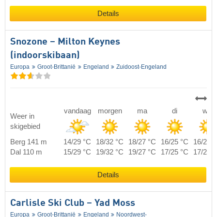
Details
Snozone – Milton Keynes
(indoorskibaan)
Europa
Groot-Brittanië
Engeland
Zuidoost-Engeland
vandaag
morgen
ma
di
wo
Weer in
skigebied
Berg 141 m
14/29 °C
18/32 °C
18/27 °C
16/25 °C
16/29 
Dal 110 m
15/29 °C
19/32 °C
19/27 °C
17/25 °C
17/29 
Details
Carlisle Ski Club – Yad Moss
Europa
Groot-Brittanië
Engeland
Noordwest-