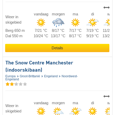
vandaag
morgen
ma
di
wo
Weer in
skigebied
Berg 650 m
7/21 °C
8/17 °C
7/17 °C
7/19 °C
11/26 
Dal 550 m
10/24 °C
13/17 °C
8/17 °C
9/19 °C
13/28 
Details
The Snow Centre Manchester
(indoorskibaan)
Europa
Groot-Brittanië
Engeland
Noordwest-
Engeland
vandaag
morgen
ma
di
wo
Weer in
skigebied