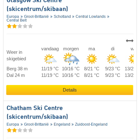
Glasgow Ski Centre
(skicentrum/skibaan)
Europa
Groot-Brittanië
Schotland
Central Lowlands
Central Belt
vandaag
morgen
ma
di
wo
Weer in
skigebied
Berg 38 m
11/19 °C
10/16 °C
8/21 °C
9/23 °C
13/25 
Dal 24 m
11/19 °C
10/16 °C
8/21 °C
9/23 °C
13/25 
Details
Chatham Ski Centre
(skicentrum/skibaan)
Europa
Groot-Brittanië
Engeland
Zuidoost-Engeland