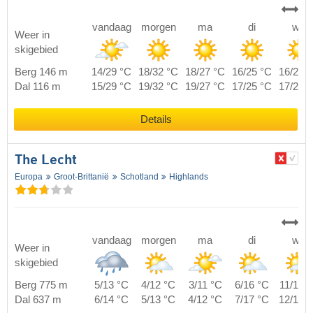
vandaag
morgen
ma
di
wo
Weer in
skigebied
Berg 146 m
14/29 °C
18/32 °C
18/27 °C
16/25 °C
16/29 
Dal 116 m
15/29 °C
19/32 °C
19/27 °C
17/25 °C
17/29 
Details
The Lecht
Europa
Groot-Brittanië
Schotland
Highlands
vandaag
morgen
ma
di
wo
Weer in
skigebied
Berg 775 m
5/13 °C
4/12 °C
3/11 °C
6/16 °C
11/18 
Dal 637 m
6/14 °C
5/13 °C
4/12 °C
7/17 °C
12/19 