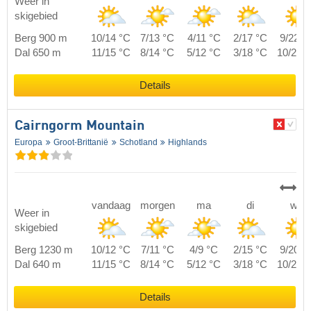
Weer in
skigebied
Berg 900 m
10/14 °C
7/13 °C
4/11 °C
2/17 °C
9/22 °
Dal 650 m
11/15 °C
8/14 °C
5/12 °C
3/18 °C
10/23 
Details
Cairngorm Mountain
Europa
Groot-Brittanië
Schotland
Highlands
vandaag
morgen
ma
di
wo
Weer in
skigebied
Berg 1230 m
10/12 °C
7/11 °C
4/9 °C
2/15 °C
9/20 °
Dal 640 m
11/15 °C
8/14 °C
5/12 °C
3/18 °C
10/23 
Details