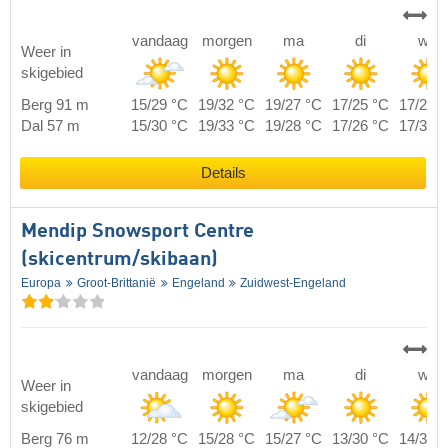
vandaag
morgen
ma
di
wo
Weer in
skigebied
Berg 91 m
15/29 °C
19/32 °C
19/27 °C
17/25 °C
17/29 
Dal 57 m
15/30 °C
19/33 °C
19/28 °C
17/26 °C
17/30 
Details
Mendip Snowsport Centre
(skicentrum/skibaan)
Europa
Groot-Brittanië
Engeland
Zuidwest-Engeland
vandaag
morgen
ma
di
wo
Weer in
skigebied
Berg 76 m
12/28 °C
15/28 °C
15/27 °C
13/30 °C
14/33 