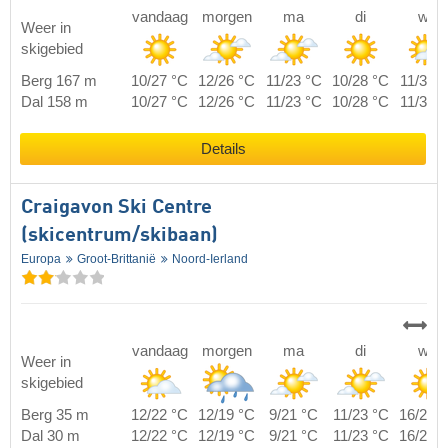
vandaag
morgen
ma
di
wo
Weer in
skigebied
Berg 167 m
10/27 °C
12/26 °C
11/23 °C
10/28 °C
11/32 
Dal 158 m
10/27 °C
12/26 °C
11/23 °C
10/28 °C
11/32 
Details
Craigavon Ski Centre
(skicentrum/skibaan)
Europa
Groot-Brittanië
Noord-Ierland
vandaag
morgen
ma
di
wo
Weer in
skigebied
Berg 35 m
12/22 °C
12/19 °C
9/21 °C
11/23 °C
16/27 
Dal 30 m
12/22 °C
12/19 °C
9/21 °C
11/23 °C
16/27 