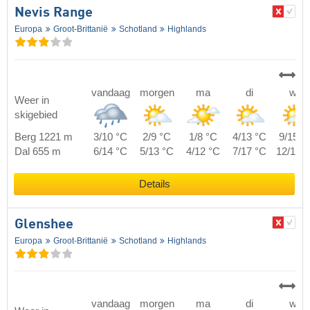
Nevis Range
Europa
Groot-Brittanië
Schotland
Highlands
vandaag
morgen
ma
di
wo
Weer in
skigebied
Berg 1221 m
3/10 °C
2/9 °C
1/8 °C
4/13 °C
9/15 °
Dal 655 m
6/14 °C
5/13 °C
4/12 °C
7/17 °C
12/19 
Details
Glenshee
Europa
Groot-Brittanië
Schotland
Highlands
vandaag
morgen
ma
di
wo