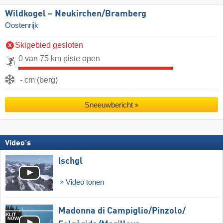
Wildkogel – Neukirchen/​Bramberg
Oostenrijk
Skigebied gesloten
0 van 75 km piste open
- cm (berg)
Sneeuwbericht
Video's
Ischgl
Video tonen
Madonna di Campiglio/​Pinzolo/​