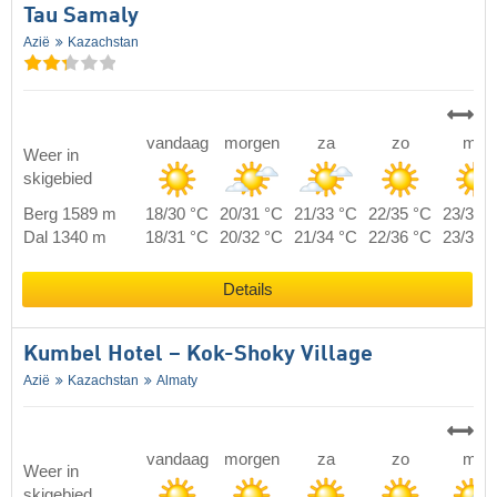
Tau Samaly
Azië
Kazachstan
vandaag
morgen
za
zo
ma
Weer in
skigebied
Berg 1589 m
18/30 °C
20/31 °C
21/33 °C
22/35 °C
23/36 
Dal 1340 m
18/31 °C
20/32 °C
21/34 °C
22/36 °C
23/37 
Details
Kumbel Hotel – Kok-Shoky Village
Azië
Kazachstan
Almaty
vandaag
morgen
za
zo
ma
Weer in
skigebied