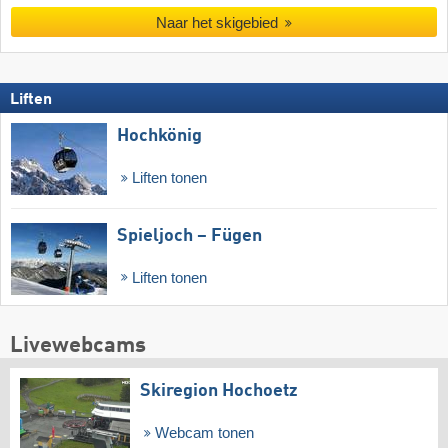
Naar het skigebied
Liften
Hochkönig
Liften tonen
Spieljoch – Fügen
Liften tonen
Livewebcams
Skiregion Hochoetz
Webcam tonen