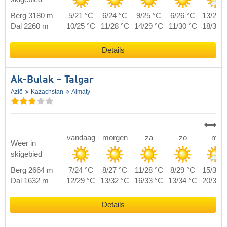
Berg 3180 m
5/21 °C
6/24 °C
9/25 °C
6/26 °C
13/27 
Dal 2260 m
10/25 °C
11/28 °C
14/29 °C
11/30 °C
18/31 
Details
Ak-Bulak – Talgar
Azië
Kazachstan
Almaty
vandaag
morgen
za
zo
ma
Weer in
skigebied
Berg 2664 m
7/24 °C
8/27 °C
11/28 °C
8/29 °C
15/30 
Dal 1632 m
12/29 °C
13/32 °C
16/33 °C
13/34 °C
20/35 
Details