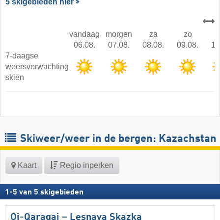
5 skigebieden hier
vandaag
morgen
za
zo
06.08.
07.08.
08.08.
09.08.
10
7-daagse
weersverwachting
skiën
Skiweer/weer in de bergen: Kazachstan
Kaart
Regio inperken
1
-
5
van
5
skigebieden
Oi-Qaragai – Lesnaya Skazka