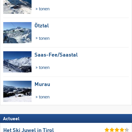
tonen
Ötztal
tonen
Saas-Fee/​Saastal
tonen
Murau
tonen
Actueel
Het Ski Juwel in Tirol