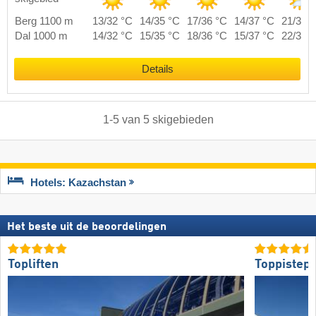
Berg 1100 m
13/32 °C
14/35 °C
17/36 °C
14/37 °C
21/38 
Dal 1000 m
14/32 °C
15/35 °C
18/36 °C
15/37 °C
22/38 
Details
1
-
5
van
5
skigebieden
Hotels: Kazachstan
Het beste uit de beoordelingen
Topliften
Toppistepr