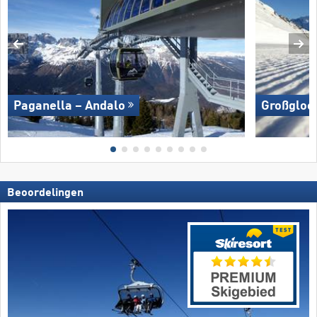
Paganella – Andalo
Großglock
Beoordelingen