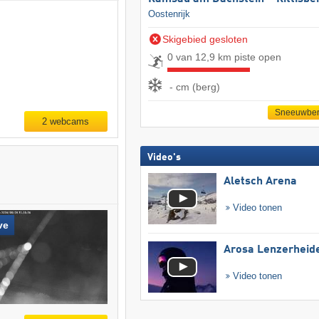
Oostenrijk
Skigebied gesloten
0 van 12,9 km piste open
- cm (berg)
Sneeuwber
2 webcams
Video's
Aletsch Arena
Video tonen
ve
Arosa Lenzerheid
Video tonen