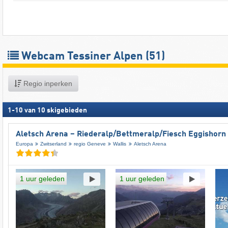
Webcam Tessiner Alpen
(51)
Regio inperken
1
-
10
van
10
skigebieden
Aletsch Arena – Riederalp/​Bettmeralp/​Fiesch Eggishorn
Europa
Zwitserland
regio Geneve
Wallis
Aletsch Arena
1 uur geleden
1 uur geleden