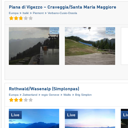
Piana di Vigezzo – Craveggia/​Santa Maria Maggiore
Europa
Italië
Piemont
Verbano-Cusio-Ossola
Rothwald/​Wasenalp (Simplonpas)
Europa
Zwitserland
regio Geneve
Wallis
Brig Simplon
Live
Live
Li