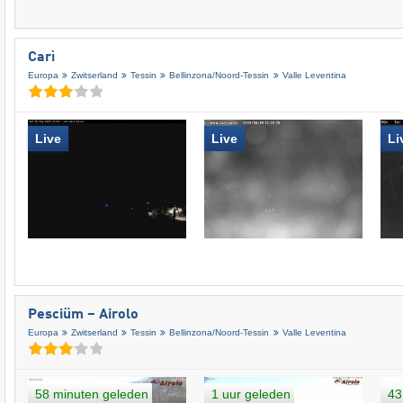
Carì
Europa
Zwitserland
Tessin
Bellinzona/​Noord-Tessin
Valle Leventina
Live
Live
Li
Pesciüm – Airolo
Europa
Zwitserland
Tessin
Bellinzona/​Noord-Tessin
Valle Leventina
58 minuten geleden
1 uur geleden
43