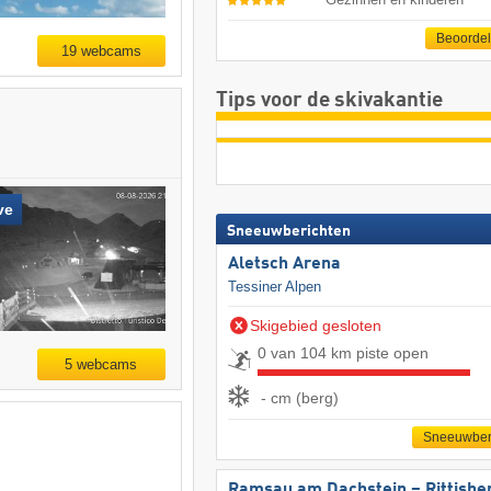
Beoorde
19 webcams
Tips voor de skivakantie
ve
Sneeuwberichten
Aletsch Arena
Tessiner Alpen
Skigebied gesloten
0 van 104 km piste open
5 webcams
- cm (berg)
Sneeuwber
Ramsau am Dachstein – Rittisbe