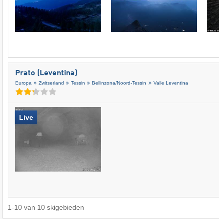
Prato (Leventina)
Europa
Zwitserland
Tessin
Bellinzona/​Noord-Tessin
Valle Leventina
Live
1
-
10
van
10
skigebieden