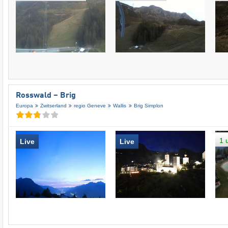
Rosswald – Brig
Europa
Zwitserland
regio Geneve
Wallis
Brig Simplon
1 
Live
Live