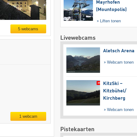
Mayrhofen
(Mountopolis)
Liften tonen
5 webcams
Livewebcams
Aletsch Arena
Webcam tonen
KitzSki –
Kitzbühel/​
Kirchberg
Webcam tonen
1 webcam
Pistekaarten