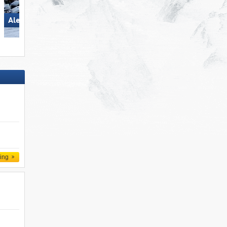
Aletsch Arena
Ischgl
d
ling