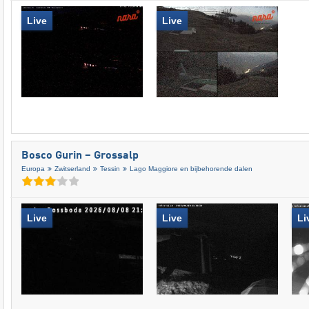
Live
Live
Bosco Gurin – Grossalp
Europa
Zwitserland
Tessin
Lago Maggiore en bijbehorende dalen
Live
Live
Li