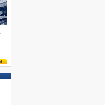
n
e
h
ed