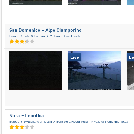
San Domenico – Alpe Ciamporino
Europa
Italië
Piemont
Verbano-Cusio-Ossola
Live
Li
Nara – Leontica
Europa
Zwitserland
Tessin
Bellinzona/​Noord-Tessin
Valle di Blenio (Bleniotal)