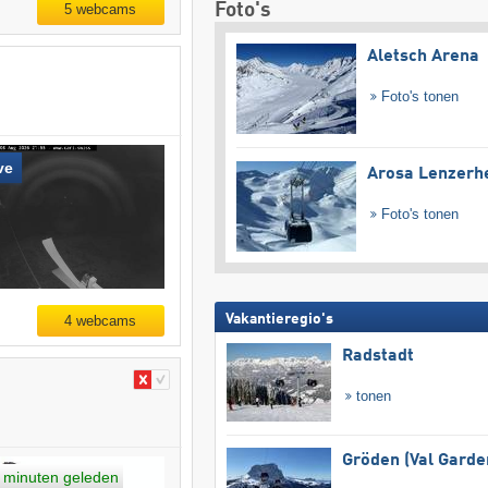
Foto's
5 webcams
Aletsch Arena
Foto's tonen
ve
Arosa Lenzerh
Foto's tonen
Vakantieregio's
4 webcams
Radstadt
tonen
Gröden (Val Garde
 minuten geleden