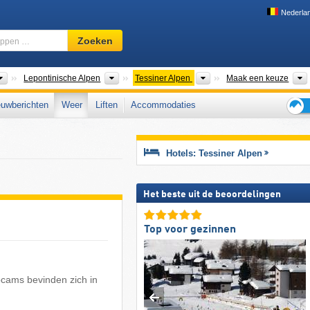
Nederla
Skigebied,
Zoeken
regio,
begrippen
…
Bergketens
Bergketens
Bergketens
Lepontinische Alpen
Tessiner Alpen
Maak een keuze
uwberichten
Weer
Liften
Accommodaties
Tips
voor
de
Hotels: Tessiner Alpen
skiva
Het beste uit de beoordelingen
Top voor gezinnen
bcams bevinden zich in