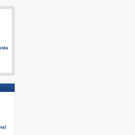
eide
na)