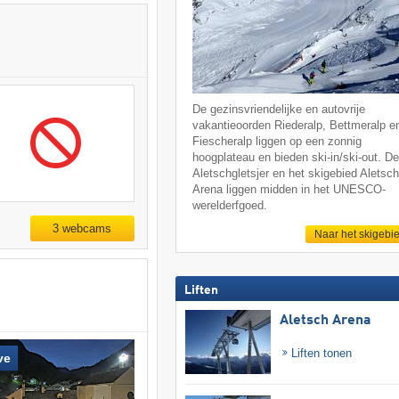
De gezinsvriendelijke en autovrije
vakantieoorden Riederalp, Bettmeralp e
Fiescheralp liggen op een zonnig
hoogplateau en bieden ski-in/ski-out. D
Aletschgletsjer en het skigebied Aletsc
Arena liggen midden in het UNESCO-
werelderfgoed.
3 webcams
Naar het skigebi
Liften
Aletsch Arena
Liften tonen
ve