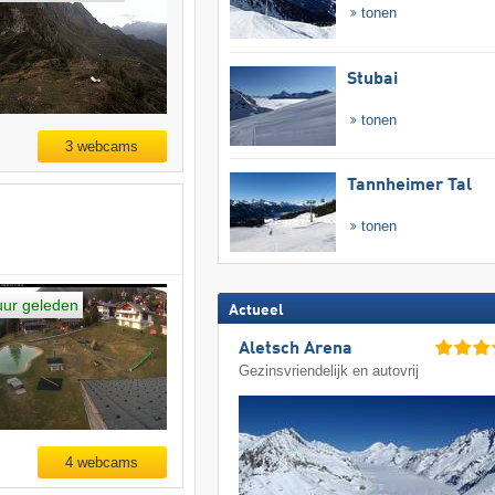
tonen
Stubai
tonen
3 webcams
Tannheimer Tal
tonen
uur geleden
Actueel
Aletsch Arena
Gezinsvriendelijk en autovrij
4 webcams