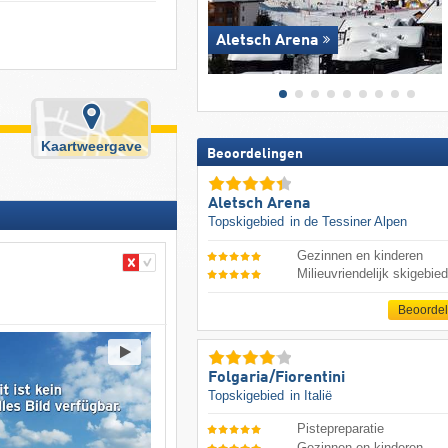
Aletsch Arena
Kaartweergave
Beoordelingen
Aletsch Arena
Topskigebied
in de Tessiner Alpen
Gezinnen en kinderen
Milieuvriendelijk skigebie
Beoorde
Folgaria/​Fiorentini
Topskigebied
in Italië
Pistepreparatie
Gezinnen en kinderen