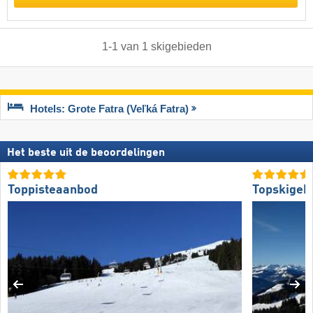
1
-
1
van
1
skigebieden
Hotels: Grote Fatra (Veľká Fatra)
Het beste uit de beoordelingen
Toppisteaanbod
Topskigeb