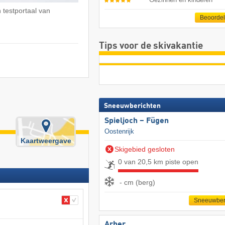
 testportaal van
Beoorde
Tips voor de skivakantie
Sneeuwberichten
Spieljoch – Fügen
Oostenrijk
Kaartweergave
Skigebied gesloten
0 van 20,5 km piste open
- cm (berg)
Sneeuwber
Arber