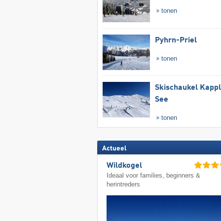
tonen
Pyhrn-Priel
tonen
Skischaukel Kapp
See
tonen
Actueel
Wildkogel
Ideaal voor families, beginners &
herintreders