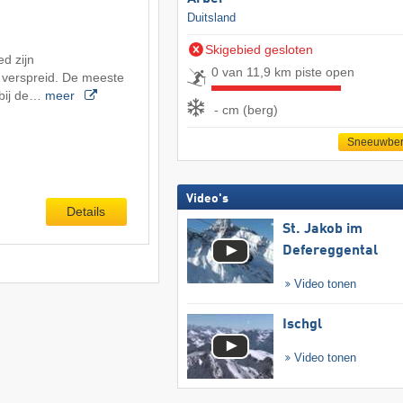
Duitsland
Skigebied gesloten
ed zijn
0 van 11,9 km piste open
verspreid. De meeste
 bij de…
meer
- cm (berg)
Sneeuwber
Video's
Details
St. Jakob im
Defereggental
Video tonen
Ischgl
Video tonen