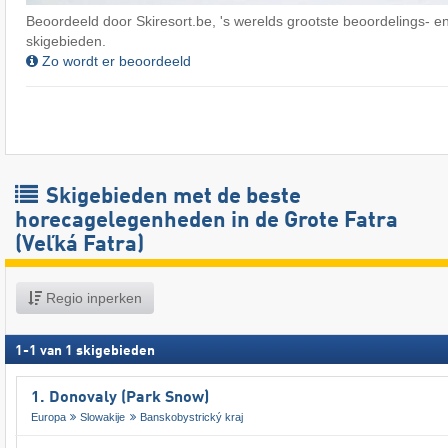
Beoordeeld door Skiresort.be, 's werelds grootste beoordelings- en
skigebieden.
Zo wordt er beoordeeld
Skigebieden met de beste
horecagelegenheden in de Grote Fatra
(Veľká Fatra)
Regio inperken
1
-
1
van
1
skigebieden
1. Donovaly (Park Snow)
Europa
Slowakije
Banskobystrický kraj