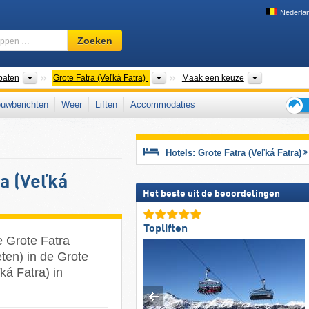
Nederla
Skigebied,
Zoeken
regio,
begrippen
…
Bergketens
Bergketens
Districten
paten
Grote Fatra (Veľká Fatra)
Maak een keuze
uwberichten
Weer
Liften
Accommodaties
Tips
voor
de
Hotels: Grote Fatra (Veľká Fatra)
skiva
a (Veľká
Het beste uit de beoordelingen
Topliften
 Grote Fatra
eten) in de Grote
ká Fatra) in