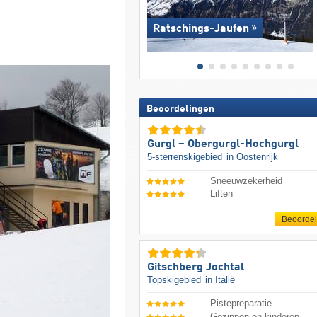
Ratschings-Jaufen
Beoordelingen
Gurgl – Obergurgl-Hochgurgl
5-sterrenskigebied
in Oostenrijk
Sneeuwzekerheid
Liften
Beoorde
Gitschberg Jochtal
Topskigebied
in Italië
Pistepreparatie
Gezinnen en kinderen