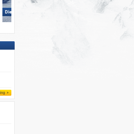
Die Tauplitz
KitzSki – Kitzbühel/​Kirchberg
ling