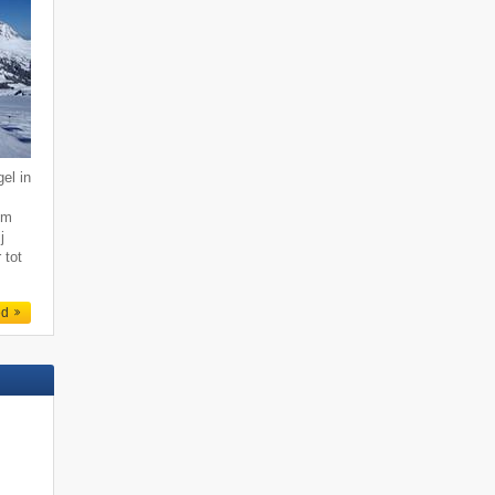
el in
km
j
 tot
ed