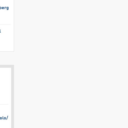
berg
l
olo/​