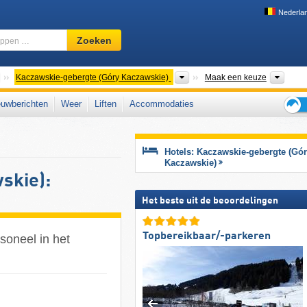
Nederla
Skigebied,
Zoeken
regio,
begrippen
…
Overkoepelende Bergketens
Bergketens
Woiw
Kaczawskie-gebergte (Góry Kaczawskie)
Maak een keuze
uwberichten
Weer
Liften
Accommodaties
Tips
voor
de
Hotels: Kaczawskie-gebergte (Gó
skiva
Kaczawskie)
skie):
Het beste uit de beoordelingen
Topbereikbaar/-parkeren
soneel in het