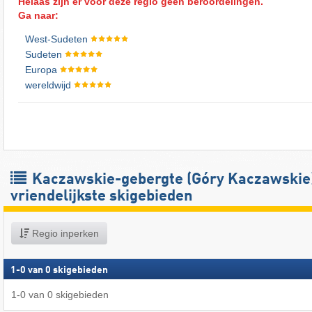
Helaas zijn er voor deze regio geen beroordelingen.
Ga naar:
West-Sudeten
Sudeten
Europa
wereldwijd
Kaczawskie-gebergte (Góry Kaczawskie
vriendelijkste skigebieden
Regio inperken
1
-
0
van
0
skigebieden
1
-
0
van
0
skigebieden