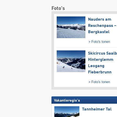
Foto's
Nauders am
Reschenpass –
Bergkastel
Foto's tonen
Skicircus Saal
Hinterglemm
Leogang
Fieberbrunn
Foto's tonen
Vakantieregio's
Tannheimer Tal