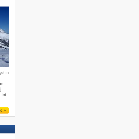
el in
km
j
 tot
ed