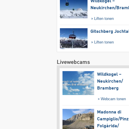
Wildkogel –
Neukirchen/​Bram
Liften tonen
Gitschberg Jochta
Liften tonen
Livewebcams
Wildkogel –
Neukirchen/​
Bramberg
Webcam tonen
Madonna di
Campiglio/​Pinz
Folgàrida/​