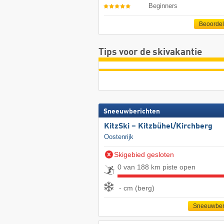
Beginners
Beoorde
Tips voor de skivakantie
Sneeuwberichten
KitzSki – Kitzbühel/​Kirchberg
Oostenrijk
Skigebied gesloten
0 van 188 km piste open
- cm (berg)
Sneeuwber