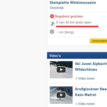
Steinplatte Winklmoosalm
Oostenrijk
Skigebied gesloten
0 van 42 km piste open
- cm (berg)
Sneeuwber
Video's
Ski Juwel Alpbach
Wildschönau
Video tonen
Großglockner Res
Kals-Matrei
Video tonen