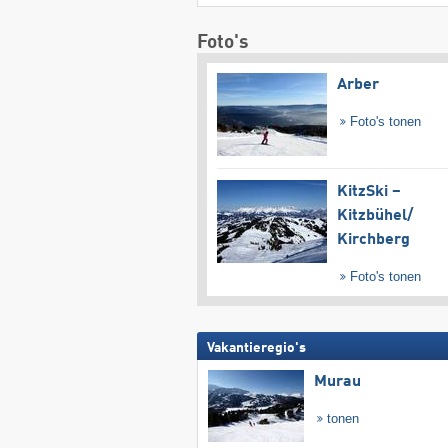
Foto's
Arber
Foto's tonen
KitzSki –
Kitzbühel/​
Kirchberg
Foto's tonen
Vakantieregio's
Murau
tonen