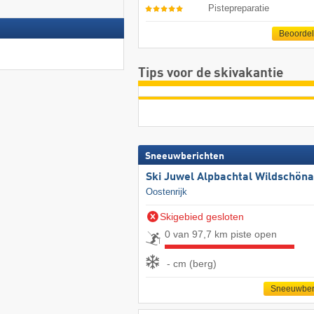
Pistepreparatie
Beoorde
Tips voor de skivakantie
Sneeuwberichten
Ski Juwel Alpbachtal Wildschön
Oostenrijk
Skigebied gesloten
0 van 97,7 km piste open
- cm (berg)
Sneeuwber