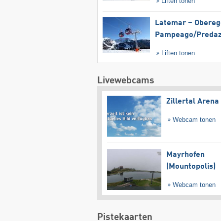
Liften tonen
Latemar – Obereg
Pampeago/​Preda
Liften tonen
Livewebcams
Zillertal Arena
Webcam tonen
Mayrhofen
(Mountopolis)
Webcam tonen
Pistekaarten