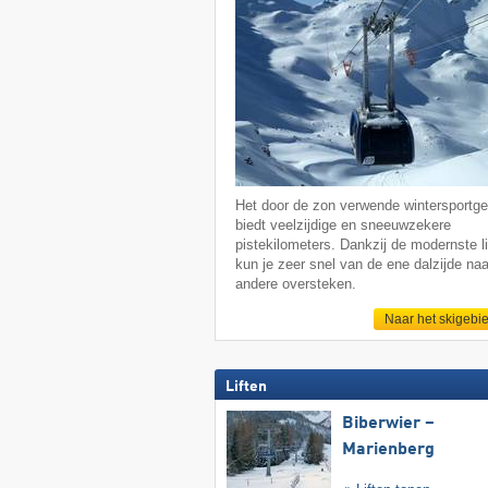
Het door de zon verwende wintersportge
biedt veelzijdige en sneeuwzekere
pistekilometers. Dankzij de modernste li
kun je zeer snel van de ene dalzijde naa
andere oversteken.
Naar het skigebi
Liften
Biberwier –
Marienberg