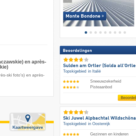
Monte Bondone
Beoordelingen
aczawskie) en après-
Sulden am Ortler (Solda all'Ortle
kie)
Topskigebied
in Italië
ès-ski foto's) en après-
Sneeuwzekerheid
Pisteaanbod
Beoorde
Ski Juwel Alpbachtal Wildschön
Topskigebied
in Oostenrijk
Kaartweergave
Gezinnen en kinderen