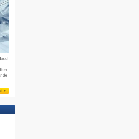
bied
ften
r de
ed