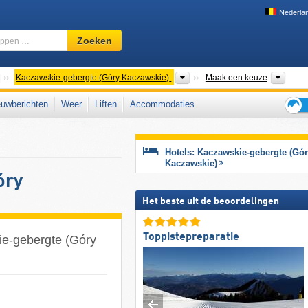
Nederla
Skigebied,
Zoeken
regio,
begrippen
…
Overkoepelende Bergketens
Bergketens
Woiw
Kaczawskie-gebergte (Góry Kaczawskie)
Maak een keuze
uwberichten
Weer
Liften
Accommodaties
Tips
voor
de
Hotels: Kaczawskie-gebergte (Gó
skiva
Kaczawskie)
óry
Het beste uit de beoordelingen
Toppistepreparatie
ie-gebergte (Góry