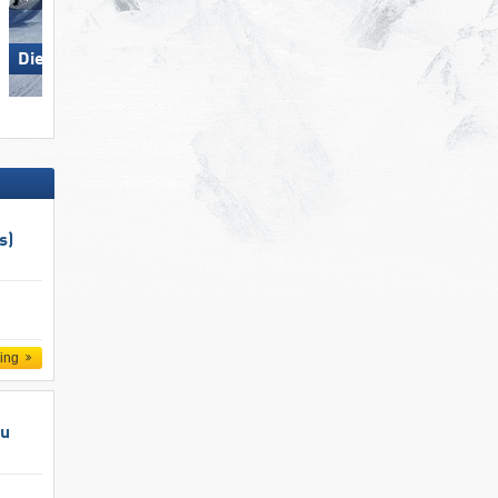
Die Tauplitz
Steinplatte Winklmoosalm
s)
ling
au