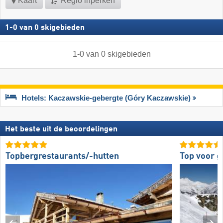
Kaart
Regio inperken
1
-
0
van
0
skigebieden
1
-
0
van
0
skigebieden
Hotels: Kaczawskie-gebergte (Góry Kaczawskie)
Het beste uit de beoordelingen
Topbergrestaurants/-hutten
Top voor g