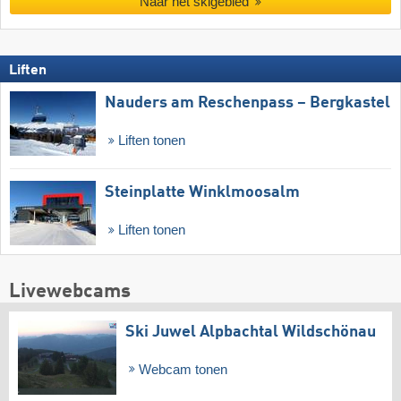
Naar het skigebied
Liften
Nauders am Reschenpass – Bergkastel
Liften tonen
Steinplatte Winklmoosalm
Liften tonen
Livewebcams
Ski Juwel Alpbachtal Wildschönau
Webcam tonen