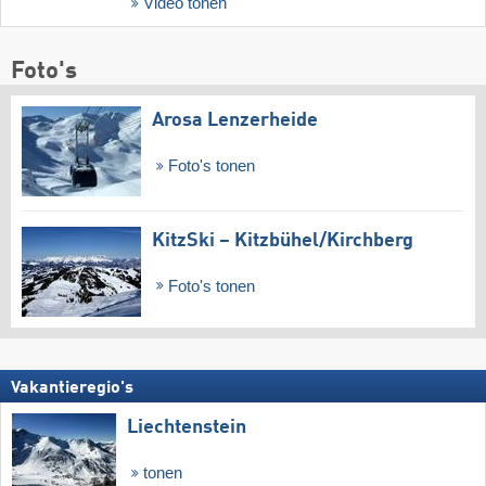
Video tonen
Foto's
Arosa Lenzerheide
Foto's tonen
KitzSki – Kitzbühel/​Kirchberg
Foto's tonen
Vakantieregio's
Liechtenstein
tonen