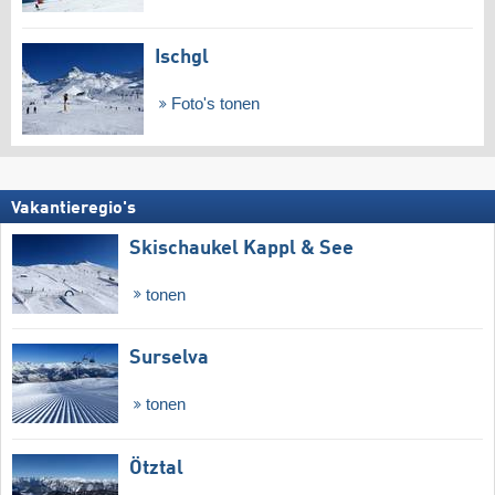
Ischgl
Foto's tonen
Vakantieregio's
Skischaukel Kappl & See
tonen
Surselva
tonen
Ötztal