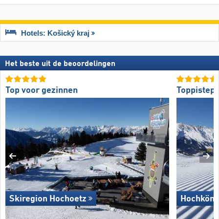
Hotels: Košický kraj
Het beste uit de beoordelingen
Top voor gezinnen
Toppistepr
Skiregion Hochoetz
Hochköni