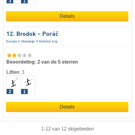
3
1
Details
12. Brodok – Poráč
Europa
Slowakije
Košický kraj
Beoordeling: 2 van de 5 sterren
Liften
:
3
2
1
Details
1
-
12
van
12
skigebieden