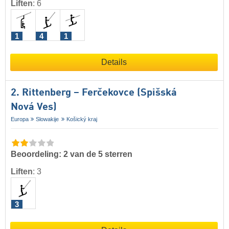
Liften
:
6
1
4
1
Details
2. Rittenberg – Ferčekovce (Spišská
Nová Ves)
Europa
Slowakije
Košický kraj
Beoordeling: 2 van de 5 sterren
Liften
:
3
3