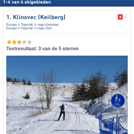
1
-
4
van
4
skigebieden
1. Klínovec (Keilberg)
Europa
Tsjechië
regio Karlsbad
Europa
Tsjechië
regio Ústí
Testresultaat: 3 van de 5 sterren