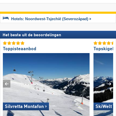
Hotels: Noordwest-Tsjechië (Severozápad)
Het beste uit de beoordelingen
Toppisteaanbod
Topskigeb
Silvretta Montafon
SkiWelt W