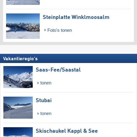
Steinplatte Winklmoosalm
Foto's tonen
Vakantieregio's
Saas-Fee/​Saastal
tonen
Stubai
tonen
Skischaukel Kappl & See