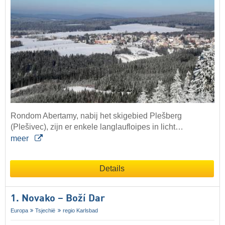
Rondom Abertamy, nabij het skigebied Plešberg
(Plešivec), zijn er enkele langlaufloipes in licht…
meer
Details
1. Novako – Boží Dar
Europa
Tsjechië
regio Karlsbad