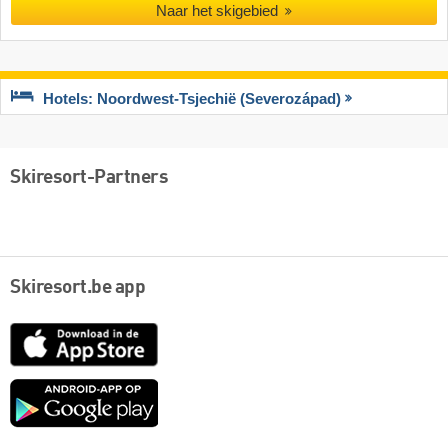
Naar het skigebied
Hotels: Noordwest-Tsjechië (Severozápad)
Skiresort-Partners
Skiresort.be app
App
Store
Google
play