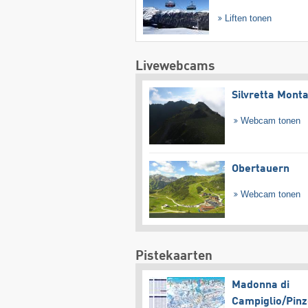
Liften tonen
Livewebcams
Silvretta Mont
Webcam tonen
Obertauern
Webcam tonen
Pistekaarten
Madonna di
Campiglio/​Pinz