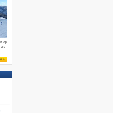
rt op
 als
er
n