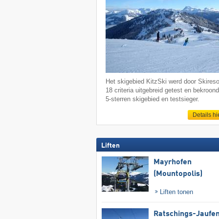
Het skigebied KitzSki werd door Skireso
18 criteria uitgebreid getest en bekroond
5-sterren skigebied en testsieger.
Details hi
Liften
Mayrhofen
(Mountopolis)
Liften tonen
Ratschings-Jaufe