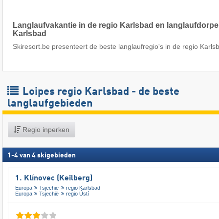
Langlaufvakantie in de regio Karlsbad en langlaufdorpe
Karlsbad
Skiresort.be presenteert de beste langlaufregio's in de regio Karls
Loipes regio Karlsbad - de beste
langlaufgebieden
Regio inperken
1
-
4
van
4
skigebieden
1. Klínovec (Keilberg)
Europa
Tsjechië
regio Karlsbad
Europa
Tsjechië
regio Ústí