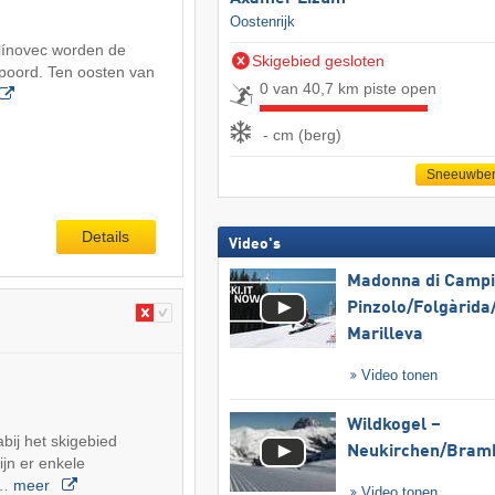
Oostenrijk
línovec worden de
Skigebied gesloten
spoord. Ten oosten van
0 van 40,7 km piste open
- cm (berg)
Sneeuwber
Details
Video's
Madonna di Campig
Pinzolo/​Folgàrida/
Marilleva
Video tonen
Wildkogel –
ij het skigebied
Neukirchen/​Bram
ijn er enkele
t…
meer
Video tonen