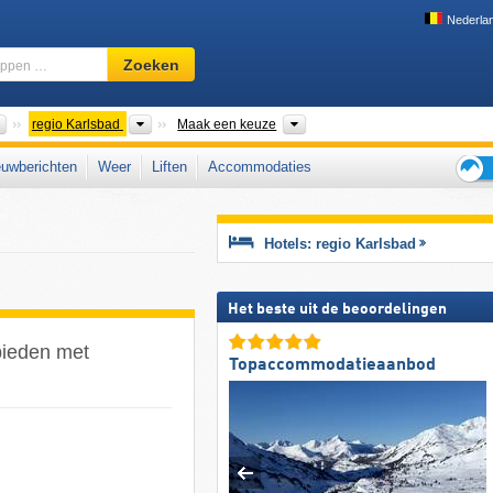
Nederla
Skigebied,
Zoeken
regio,
begrippen
…
Landen
Regio's
Bergketens
regio Karlsbad
Maak een keuze
uwberichten
Weer
Liften
Accommodaties
Tips
voor
de
Hotels: regio Karlsbad
skiva
Het beste uit de beoordelingen
bieden met
Topaccommodatieaanbod