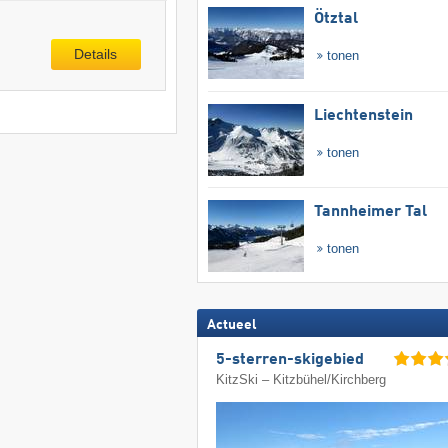
Ötztal
Details
tonen
Liechtenstein
tonen
Tannheimer Tal
tonen
Actueel
5-sterren-skigebied
KitzSki – Kitzbühel/​Kirchberg