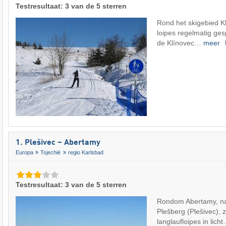
Testresultaat: 3 van de 5 sterren
Rond het skigebied K
loipes regelmatig ge
de Klínovec…
meer
1. Plešivec – Abertamy
Europa
Tsjechië
regio Karlsbad
Testresultaat: 3 van de 5 sterren
Rondom Abertamy, nab
Plešberg (Plešivec), z
langlaufloipes in lich