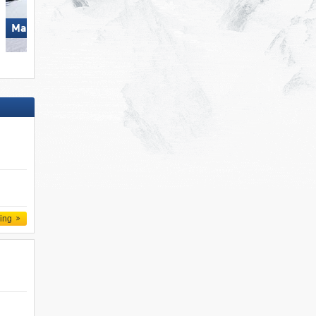
Skicircus Saalbach Hintergle
Mayrhofen (Mountopolis)
Leogang Fieberbrunn
ling