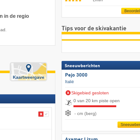
Beoorde
n in de regio
Tips voor de skivakantie
bad.
Sneeuwberichten
Pejo 3000
Kaartweergave
Italië
Skigebied gesloten
0 van 20 km piste open
- cm (berg)
Sneeuwber
Axamer Lizum