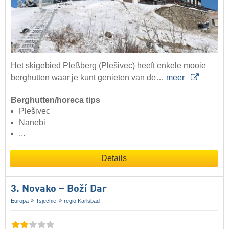
Het skigebied Pleßberg (Plešivec) heeft enkele mooie
berghutten waar je kunt genieten van de…
meer
Berghutten/horeca tips
Plešivec
Nanebi
...
Details
3. Novako – Boží Dar
Europa
Tsjechië
regio Karlsbad