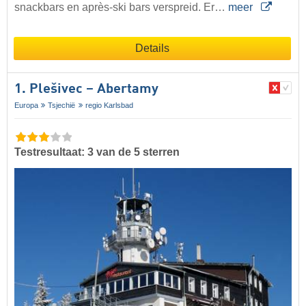
snackbars en après-ski bars verspreid. Er…
meer
Details
1. Plešivec – Abertamy
Europa
Tsjechië
regio Karlsbad
Testresultaat: 3 van de 5 sterren