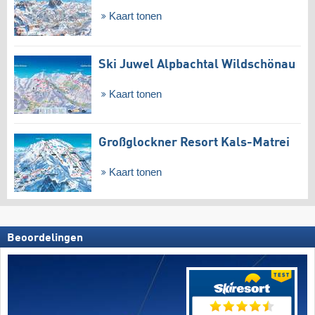
Kaart tonen
Ski Juwel Alpbachtal Wildschönau
Kaart tonen
Großglockner Resort Kals-Matrei
Kaart tonen
Beoordelingen