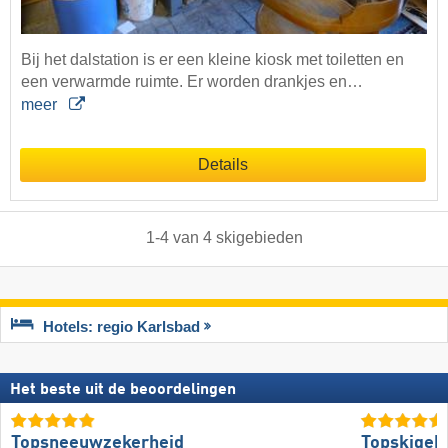
Bij het dalstation is er een kleine kiosk met toiletten en
een verwarmde ruimte. Er worden drankjes en…
meer
Details
1
-
4
van
4
skigebieden
Hotels: regio Karlsbad
Het beste uit de beoordelingen
Topsneeuwzekerheid
Topskigeb