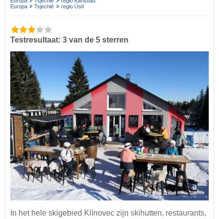
Europa
Tsjechië
regio Karlsbad
Europa
Tsjechië
regio Ústí
Testresultaat: 3 van de 5 sterren
In het hele skigebied Klínovec zijn skihutten, restaurants,