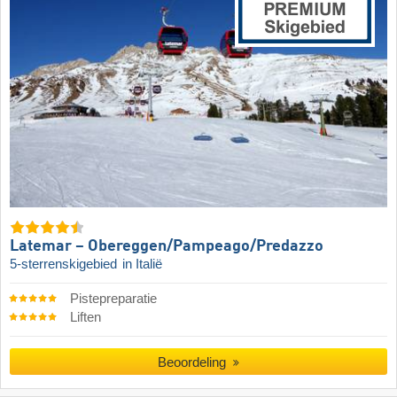
Latemar – Obereggen/​Pampeago/​Predazzo
5-sterrenskigebied
in Italië
Pistepreparatie
Liften
Beoordeling