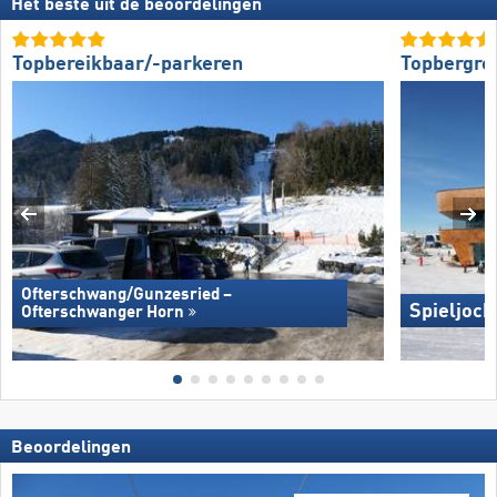
Het beste uit de beoordelingen
Topbereikbaar/-parkeren
Topbergre
Ofterschwang/​Gunzesried –
Spieljoch
Ofterschwanger Horn
Beoordelingen