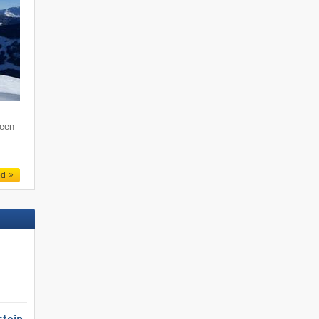
 een
ed