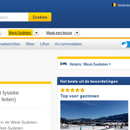
Nederla
Skigebied,
Zoeken
regio,
begrippen
…
Bergketens
Overkoepelende Bergketens
Deelstaat DE, Woiwodschap PL
West-Sudeten
Maak een keuze
uwberichten
Weer
Liften
Accommodaties
Tips
voor
de
Hotels: West-Sudeten
skiva
Het beste uit de beoordelingen
3 fysieke
Top voor gezinnen
feiten)
d in de West-Sudeten.
West-Sudeten.