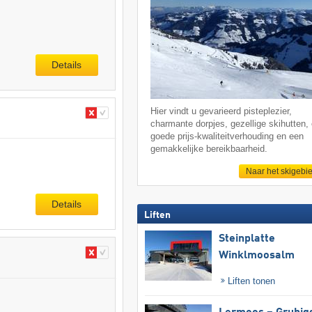
Details
Hier vindt u gevarieerd pisteplezier,
charmante dorpjes, gezellige skihutten,
goede prijs-kwaliteitverhouding en een
gemakkelijke bereikbaarheid.
Naar het skigebi
Details
Liften
Steinplatte
Winklmoosalm
Liften tonen