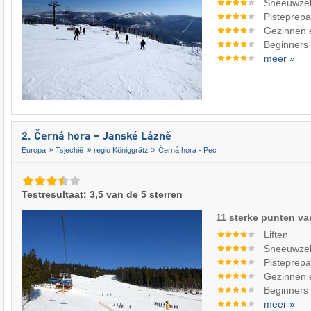
Sneeuwze
Pisteprepa
Gezinnen 
Beginners
meer »
2. Černá hora – Janské Lázně
Europa
Tsjechië
regio Königgrätz
Černá hora - Pec
Testresultaat: 3,5 van de 5 sterren
11 sterke punten va
Liften
Sneeuwze
Pisteprepa
Gezinnen 
Beginners
meer »