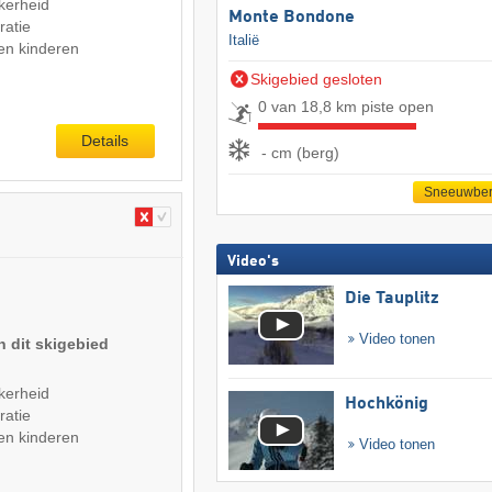
kerheid
Monte Bondone
ratie
Italië
en kinderen
Skigebied gesloten
0 van 18,8 km piste open
Details
- cm (berg)
Sneeuwber
Video's
Die Tauplitz
Video tonen
n dit skigebied
kerheid
Hochkönig
ratie
en kinderen
Video tonen