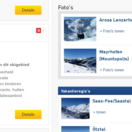
Foto's
Details
Arosa Lenzerh
Foto's tonen
Mayrhofen
(Mountopolis)
n dit skigebied
Foto's tonen
kerheid
ratie
en kinderen
rants, hutten
Vakantieregio's
atieaanbod
Saas-Fee/​Saastal
tonen
Details
Ötztal