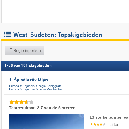
West-Sudeten: Topskigebieden
Regio inperken
1
-
50
van
101
skigebieden
1. Špindlerův Mlýn
Europa
Tsjechië
regio Königgrätz
Europa
Tsjechië
regio Reichenberg
Testresultaat: 3,7 van de 5 sterren
13 sterke punten va
Liften