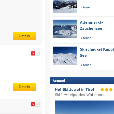
tonen
Altenmarkt-
Zauchensee
Details
tonen
Skischaukel Kapp
See
tonen
Actueel
Details
Het Ski Juwel in Tirol
Ski Juwel Alpbachtal Wildschönau