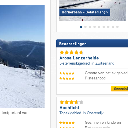
Hörnerbahn – Bolsterlang
Beoordelingen
Arosa Lenzerheide
5-sterrenskigebied
in Zwitserland
Grootte van het skigebied
Pisteaanbod
Beoorde
Hochficht
 testportaal van
Topskigebied
in Oostenrijk
Gezinnen en kinderen
Pistepreparatie