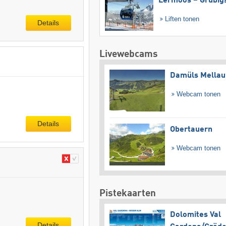
Lermoos – Grubig
Liften tonen
Details
Livewebcams
Damüls Mellau
Webcam tonen
Details
Obertauern
Webcam tonen
Pistekaarten
Dolomites Val
Details