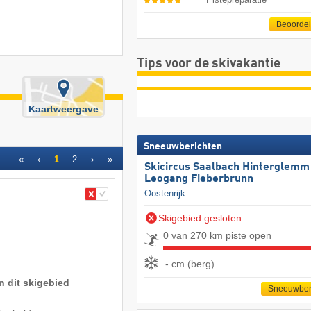
Beoorde
Tips voor de skivakantie
Kaartweergave
Sneeuwberichten
«
‹
1
2
›
»
Skicircus Saalbach Hinterglemm
Leogang Fieberbrunn
Oostenrijk
Skigebied gesloten
0 van 270 km piste open
- cm (berg)
n dit skigebied
Sneeuwber