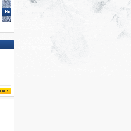
Hochzillertal
Dolomites Val Gardena/​Gröden
ling