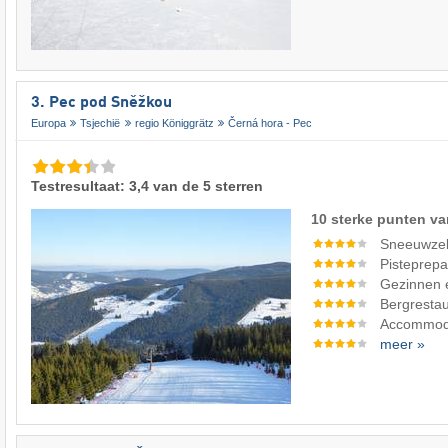
3. Pec pod Sněžkou
Europa
Tsjechië
regio Königgrätz
Černá hora - Pec
Testresultaat: 3,4 van de 5 sterren
10 sterke punten va
Sneeuwze
Pisteprepa
Gezinnen 
Bergrestau
Accommod
meer »