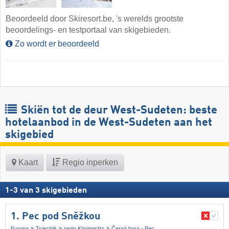
Beoordeeld door Skiresort.be, 's werelds grootste
beoordelings- en testportaal van skigebieden.
Zo wordt er beoordeeld
Skiën tot de deur West-Sudeten: beste
hotelaanbod in de West-Sudeten aan het
skigebied
Kaart
Regio inperken
1
-
3
van
3
skigebieden
1. Pec pod Sněžkou
Europa
Tsjechië
regio Königgrätz
Černá hora - Pec