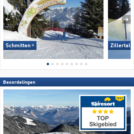
Schmitten
Zillertal
Beoordelingen