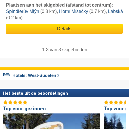
Plaatsen aan het skigebied (afstand tot centrum):
Špindlerův Mlýn
(0,8 km),
Horní Mísečky
(0,7 km),
Labská
(0,2 km), ...
Details
1
-
3
van
3
skigebieden
Hotels: West-Sudeten
Het beste uit de beoordelingen
Top voor gezinnen
Top voor 