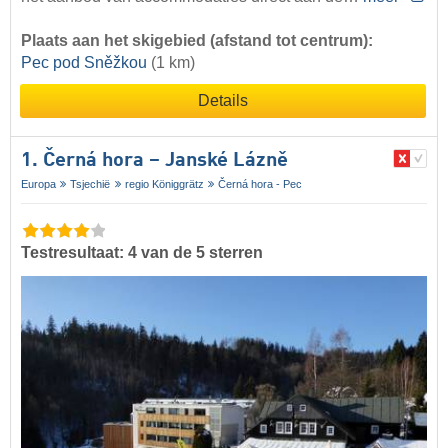
Plaats aan het skigebied (afstand tot centrum):
Pec pod Sněžkou
(1 km)
Details
1. Černá hora – Janské Lázně
Europa
Tsjechië
regio Königgrätz
Černá hora - Pec
Testresultaat: 4 van de 5 sterren