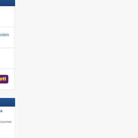
otels
sa
 Gourmet