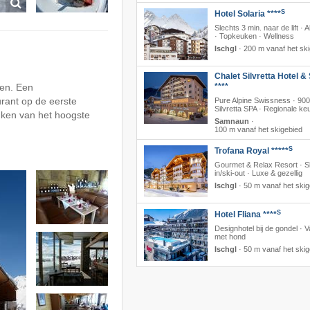
S
Hotel Solaria ****
Slechts 3 min. naar de lift · A
· Topkeuken · Wellness
Ischgl
·
200 m vanaf het sk
Chalet Silvretta Hotel &
pen. Een
****
rant op de eerste
Pure Alpine Swissness · 90
Silvretta SPA · Regionale k
nken van het hoogste
Samnaun
·
100 m vanaf het skigebied
S
Trofana Royal *****
Gourmet & Relax Resort · S
in/ski-out · Luxe & gezellig
Ischgl
·
50 m vanaf het skig
S
Hotel Fliana ****
Designhotel bij de gondel · V
met hond
Ischgl
·
50 m vanaf het skig