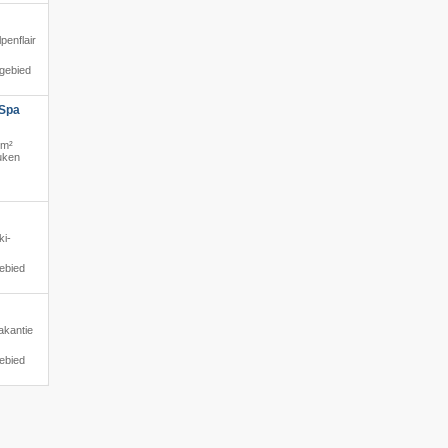
lpenflair
igebied
 Spa
0m²
euken
ki-
ebied
akantie
ebied