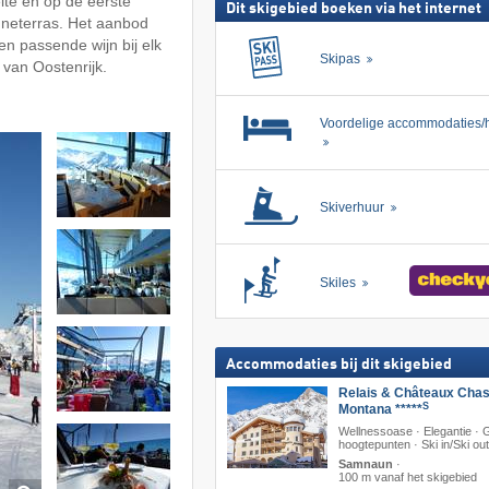
lte en op de eerste
Dit skigebied boeken via het internet
onneterras. Het aanbod
een passende wijn bij elk
Skipas
 van Oostenrijk.
Voordelige accommodaties/h
Skiverhuur
Skiles
Accommodaties bij dit skigebied
Relais & Châteaux Cha
S
Montana *****
Wellnessoase · Elegantie ·
hoogtepunten · Ski in/Ski out
Samnaun
·
100 m vanaf het skigebied