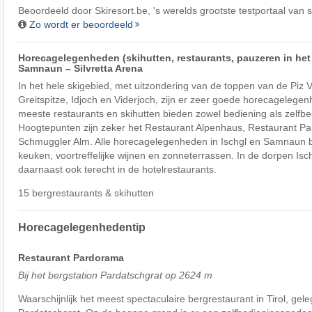
Beoordeeld door
Skiresort.be
, 's werelds grootste testportaal van 
Zo wordt er beoordeeld
Horecagelegenheden (skihutten, restaurants, pauzeren in het s
Samnaun – Silvretta Arena
In het hele skigebied, met uitzondering van de toppen van de Piz V
Greitspitze, Idjoch en Viderjoch, zijn er zeer goede horecagelege
meeste restaurants en skihutten bieden zowel bediening als zelfbe
Hoogtepunten zijn zeker het Restaurant Alpenhaus, Restaurant P
Schmuggler Alm. Alle horecagelegenheden in Ischgl en Samnaun b
keuken, voortreffelijke wijnen en zonneterrassen. In de dorpen Is
daarnaast ook terecht in de hotelrestaurants.
15 bergrestaurants & skihutten
Horecagelegenhedentip
Restaurant Pardorama
Bij het bergstation Pardatschgrat op 2624 m
Waarschijnlijk het meest spectaculaire bergrestaurant in Tirol, gel