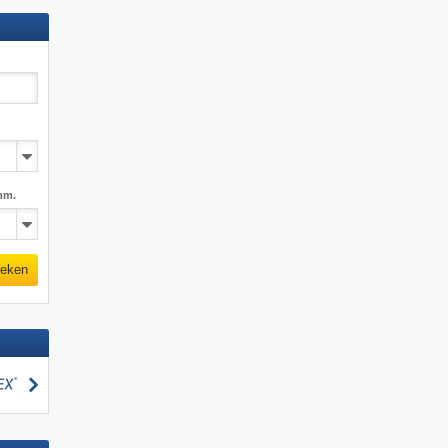
mm.
eken
zoeken