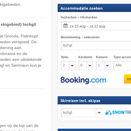
skigebieden.
Accommodatie zoeken
Inchecken – Uitchecken
kigebied) Ischgl/​
za 15 aug – za 22 aug
al Gronda, Palinkopf,
Bestemming – selecteren
nheden verspreid. De
diening aan.
ardorama en de
Volw.
Kinderen
Kamers
Type acco
ieden een uitstekende
chgl en Samnaun kun je
zo
Skireizen incl. skipas
Skireizen
incl.
skipas
zoeken
egen op de top van de