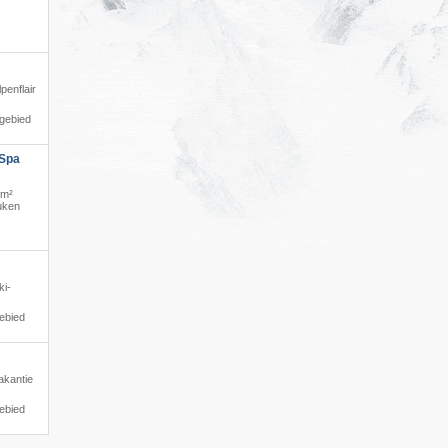
lpenflair
igebied
 Spa
0m²
euken
ki-
ebied
akantie
ebied