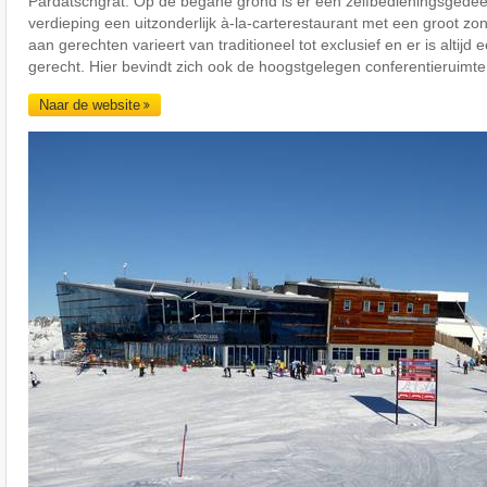
Pardatschgrat. Op de begane grond is er een zelfbedieningsgedee
verdieping een uitzonderlijk à-la-carterestaurant met een groot z
aan gerechten varieert van traditioneel tot exclusief en er is altijd 
gerecht. Hier bevindt zich ook de hoogstgelegen conferentieruimte
Naar de website