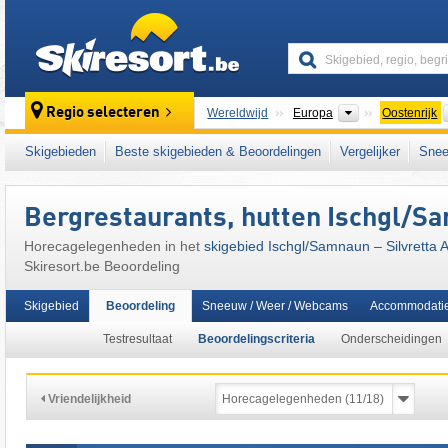
skiresort
Continenten
Regio selecteren
Wereldwijd
Europa
Oostenrijk
Continenten
Wereldwijd
Europa
Zwitserland
Skigebieden
Beste skigebieden & Beoordelingen
Vergelijker
Snee
Dit skigebied ligt ook in:
Paznauntal
,
Samna
Tiroler Alpen
,
centrale deel van de oostelijk
Bergrestaurants, hutten Ischgl/​Sa
Oostenrijkse Alpen
,
oostelijk deel van de Al
Horecagelegenheden in het
skigebied Ischgl/​Samnaun – Silvretta 
Skiresort.be Beoordeling
Skigebied
Beoordeling
Sneeuw / Weer / Webcams
Accommodati
Testresultaat
Beoordelingscriteria
Onderscheidingen
Vriendelijkheid