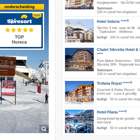
hoogtepunten · Ski in/Ski out
onderscheiding
Samnaun
·
100 m vanaf het skigebied
S
Hotel Solaria ****
Slechts 3 min. naar de lift · A
· Topkeuken · Wellness
Ischgl
·
200 m vanaf het sk
Chalet Silvretta Hotel &
****
Pure Alpine Swissness · 90
Silvretta SPA · Regionale k
Samnaun
·
100 m vanaf het skigebied
S
Trofana Royal *****
Gourmet & Relax Resort · S
in/ski-out · Luxe & gezellig
Ischgl
·
50 m vanaf het skig
S
Hotel Fliana ****
Designhotel bij de gondel · V
met hond
Ischgl
·
50 m vanaf het skig