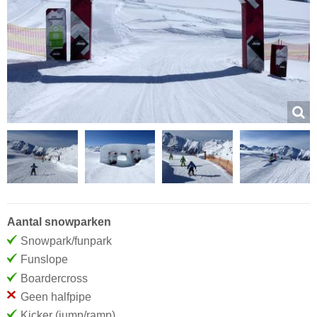
Aantal snowparken
Snowpark/funpark
Funslope
Boardercross
Geen halfpipe
Kicker (jump/ramp)