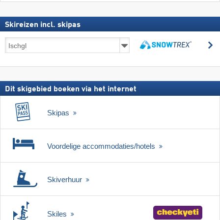
Skireizen incl. skipas
Skireizen
z
incl.
zoeken
skipas
Dit skigebied boeken via het internet
Skipas
Voordelige accommodaties/hotels
Skiverhuur
Skiles