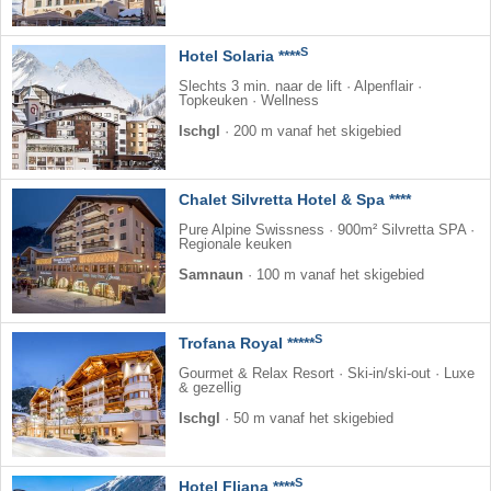
S
Hotel Solaria ****
Slechts 3 min. naar de lift · Alpenflair ·
Topkeuken · Wellness
Ischgl
·
200 m vanaf het skigebied
Chalet Silvretta Hotel & Spa ****
Pure Alpine Swissness · 900m² Silvretta SPA ·
Regionale keuken
Samnaun
·
100 m vanaf het skigebied
S
Trofana Royal *****
Gourmet & Relax Resort · Ski-in/ski-out · Luxe
& gezellig
Ischgl
·
50 m vanaf het skigebied
S
Hotel Fliana ****