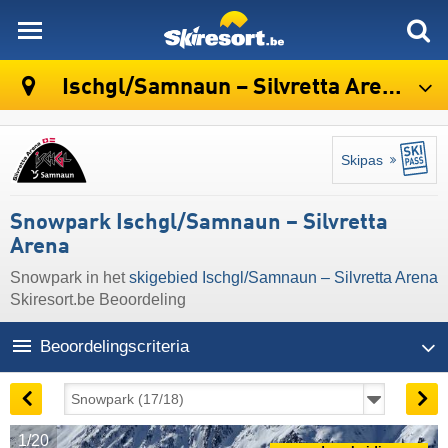
skiresort
Ischgl/​Samnaun – Silvretta Arena
Skipas
Snowpark Ischgl/​Samnaun – Silvretta
Arena
Snowpark in het
skigebied Ischgl/​Samnaun – Silvretta Arena
Skiresort.be Beoordeling
Beoordelingscriteria
1/20