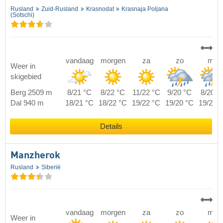
Rusland
Zuid-Rusland
Krasnodat
Krasnaja Poljana
(Sotschi)
vandaag
morgen
za
zo
ma
Weer in
skigebied
Berg 2509 m
8/21 °C
8/22 °C
11/22 °C
9/20 °C
8/20 °
Dal 940 m
18/21 °C
18/22 °C
19/22 °C
19/20 °C
19/20 
Details
Manzherok
Rusland
Siberië
vandaag
morgen
za
zo
ma
Weer in