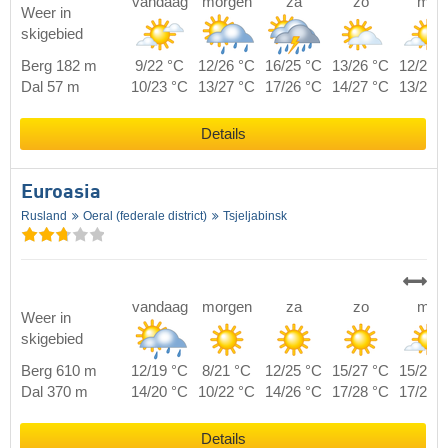
vandaag
morgen
za
zo
ma
Weer in
skigebied
Berg 182 m
9/22 °C
12/26 °C
16/25 °C
13/26 °C
12/23 
Dal 57 m
10/23 °C
13/27 °C
17/26 °C
14/27 °C
13/24 
Details
Euroasia
Rusland
Oeral (federale district)
Tsjeljabinsk
vandaag
morgen
za
zo
ma
Weer in
skigebied
Berg 610 m
12/19 °C
8/21 °C
12/25 °C
15/27 °C
15/22 
Dal 370 m
14/20 °C
10/22 °C
14/26 °C
17/28 °C
17/23 
Details