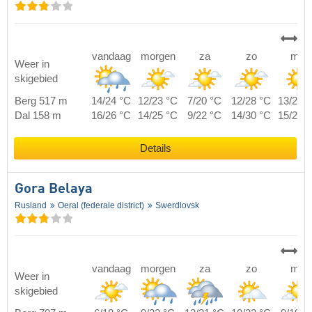
vandaag
morgen
za
zo
ma
Weer in
skigebied
Berg 517 m
14/24 °C
12/23 °C
7/20 °C
12/28 °C
13/27 
Dal 158 m
16/26 °C
14/25 °C
9/22 °C
14/30 °C
15/29 
Details
Gora Belaya
Rusland
Oeral (federale district)
Swerdlovsk
vandaag
morgen
za
zo
ma
Weer in
skigebied