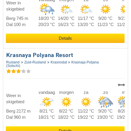
Weer in
skigebied
Berg 745 m
18/20 °C
14/20 °C
11/17 °C
9/20 °C
9/21 °
Dal 100 m
20/23 °C
16/23 °C
13/20 °C
11/23 °C
11/24 
Details
Krasnaya Polyana Resort
Rusland
Zuid-Rusland
Krasnodat
Krasnaja Poljana
(Sotschi)
vandaag
morgen
za
zo
ma
Weer in
skigebied
Berg 2172 m
8/21 °C
8/22 °C
11/22 °C
9/20 °C
8/20 °
Dal 960 m
18/21 °C
18/22 °C
19/22 °C
19/20 °C
19/20 
Details