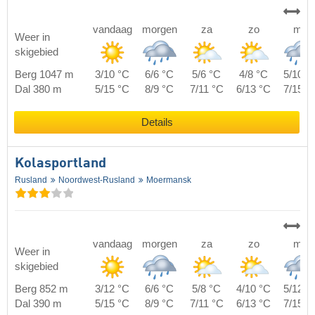
vandaag
morgen
za
zo
ma
Weer in
skigebied
Berg 1047 m
3/10 °C
6/6 °C
5/6 °C
4/8 °C
5/10 °
Dal 380 m
5/15 °C
8/9 °C
7/11 °C
6/13 °C
7/15 °
Details
Kolasportland
Rusland
Noordwest-Rusland
Moermansk
vandaag
morgen
za
zo
ma
Weer in
skigebied
Berg 852 m
3/12 °C
6/6 °C
5/8 °C
4/10 °C
5/12 °
Dal 390 m
5/15 °C
8/9 °C
7/11 °C
6/13 °C
7/15 °