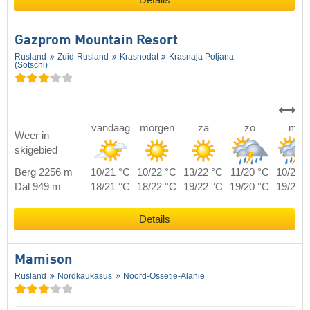
Gazprom Mountain Resort
Rusland
Zuid-Rusland
Krasnodat
Krasnaja Poljana
(Sotschi)
vandaag
morgen
za
zo
ma
Weer in
skigebied
Berg 2256 m
10/21 °C
10/22 °C
13/22 °C
11/20 °C
10/20 
Dal 949 m
18/21 °C
18/22 °C
19/22 °C
19/20 °C
19/20 
Details
Mamison
Rusland
Nordkaukasus
Noord-Ossetië-Alanië