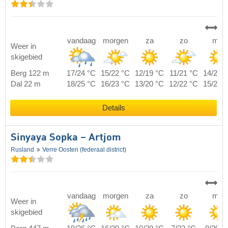
vandaag
morgen
za
zo
ma
Weer in
skigebied
Berg 122 m
17/24 °C
15/22 °C
12/19 °C
11/21 °C
14/23 
Dal 22 m
18/25 °C
16/23 °C
13/20 °C
12/22 °C
15/24 
Details
Sinyaya Sopka – Artjom
Rusland
Verre Oosten (federaal district)
vandaag
morgen
za
zo
ma
Weer in
skigebied