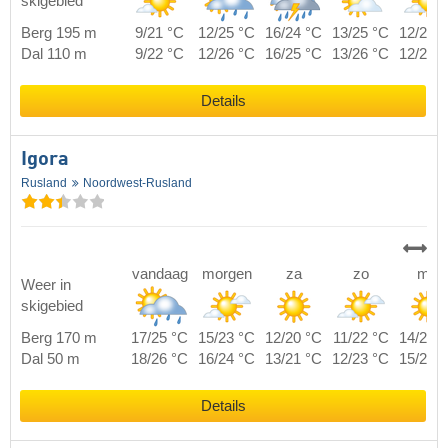
skigebied
Berg 195 m
9/21 °C
12/25 °C
16/24 °C
13/25 °C
12/22 
Dal 110 m
9/22 °C
12/26 °C
16/25 °C
13/26 °C
12/23 
Details
Igora
Rusland
Noordwest-Rusland
vandaag
morgen
za
zo
ma
Weer in
skigebied
Berg 170 m
17/25 °C
15/23 °C
12/20 °C
11/22 °C
14/24 
Dal 50 m
18/26 °C
16/24 °C
13/21 °C
12/23 °C
15/25 
Details