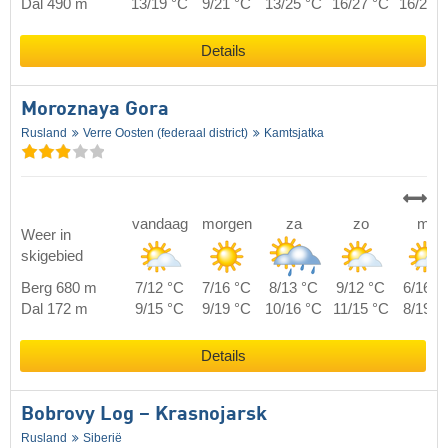
Dal 490 m
13/19 °C
9/21 °C
13/25 °C
16/27 °C
16/22 
Details
Moroznaya Gora
Rusland
Verre Oosten (federaal district)
Kamtsjatka
vandaag
morgen
za
zo
ma
Weer in
skigebied
Berg 680 m
7/12 °C
7/16 °C
8/13 °C
9/12 °C
6/16 °
Dal 172 m
9/15 °C
9/19 °C
10/16 °C
11/15 °C
8/19 °
Details
Bobrovy Log – Krasnojarsk
Rusland
Siberië