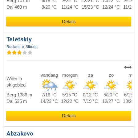
Berg 707 m
6/18 °C
9/22 °C
13/21 °C
10/22 °C
9/19 °
Dal 460 m
8/20 °C
11/24 °C
15/23 °C
12/24 °C
11/21 
Details
Teletskiy
Rusland
Siberië
vandaag
morgen
za
zo
ma
Weer in
skigebied
Berg 1386 m
7/16 °C
5/15 °C
0/12 °C
5/20 °C
6/19 °
Dal 535 m
14/23 °C
12/22 °C
7/19 °C
12/27 °C
13/26 
Details
Abzakovo