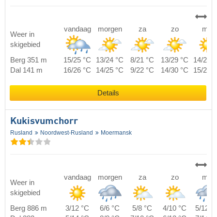
vandaag
morgen
za
zo
ma
Weer in
skigebied
Berg 351 m
15/25 °C
13/24 °C
8/21 °C
13/29 °C
14/28 
Dal 141 m
16/26 °C
14/25 °C
9/22 °C
14/30 °C
15/29 
Details
Kukisvumchorr
Rusland
Noordwest-Rusland
Moermansk
vandaag
morgen
za
zo
ma
Weer in
skigebied
Berg 886 m
3/12 °C
6/6 °C
5/8 °C
4/10 °C
5/12 °