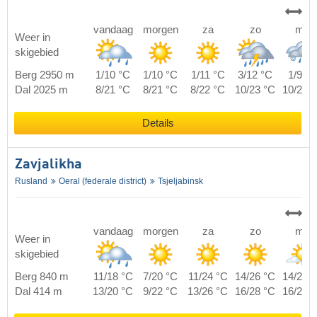
vandaag
morgen
za
zo
ma
Weer in
skigebied
Berg 2950 m
1/10 °C
1/10 °C
1/11 °C
3/12 °C
1/9 °C
Dal 2025 m
8/21 °C
8/21 °C
8/22 °C
10/23 °C
10/20 
Details
Zavjalikha
Rusland
Oeral (federale district)
Tsjeljabinsk
vandaag
morgen
za
zo
ma
Weer in
skigebied
Berg 840 m
11/18 °C
7/20 °C
11/24 °C
14/26 °C
14/21 
Dal 414 m
13/20 °C
9/22 °C
13/26 °C
16/28 °C
16/23 