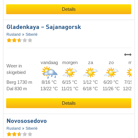
Details
Gladenkaya – Sajanagorsk
Rusland
Siberië
vandaag
morgen
za
zo
ma
Weer in
skigebied
Berg 1730 m
8/16 °C
6/15 °C
1/12 °C
6/20 °C
7/19 °
Dal 830 m
13/22 °C
11/21 °C
6/18 °C
11/26 °C
12/25 
Details
Novososedovo
Rusland
Siberië