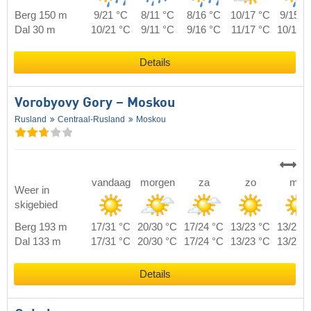
Berg 150 m
9/21 °C
8/11 °C
8/16 °C
10/17 °C
9/15 °
Dal 30 m
10/21 °C
9/11 °C
9/16 °C
11/17 °C
10/15 
Details
Vorobyovy Gory – Moskou
Rusland
Centraal-Rusland
Moskou
vandaag
morgen
za
zo
ma
Weer in
skigebied
Berg 193 m
17/31 °C
20/30 °C
17/24 °C
13/23 °C
13/24 
Dal 133 m
17/31 °C
20/30 °C
17/24 °C
13/23 °C
13/24 
Details