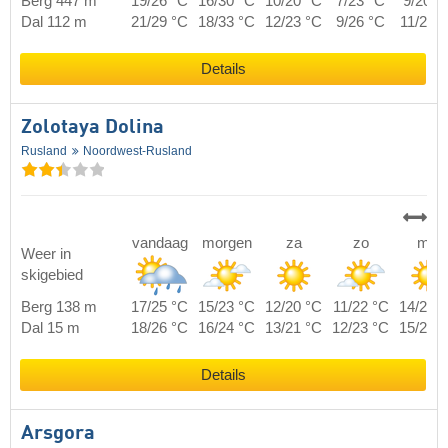
Berg 447 m
19/26 °C
16/30 °C
10/20 °C
7/23 °C
9/20 °
Dal 112 m
21/29 °C
18/33 °C
12/23 °C
9/26 °C
11/23 
Details
Zolotaya Dolina
Rusland
Noordwest-Rusland
vandaag
morgen
za
zo
ma
Weer in
skigebied
Berg 138 m
17/25 °C
15/23 °C
12/20 °C
11/22 °C
14/24 
Dal 15 m
18/26 °C
16/24 °C
13/21 °C
12/23 °C
15/25 
Details
Arsgora