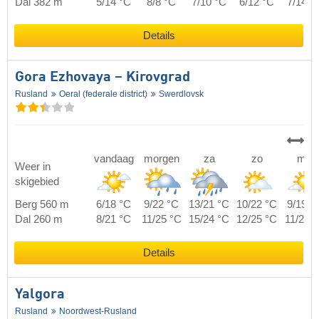
Dal 382 m
5/14 °C
8/8 °C
7/10 °C
6/12 °C
7/14 °
Details
Gora Ezhovaya – Kirovgrad
Rusland
Oeral (federale district)
Swerdlovsk
vandaag
morgen
za
zo
ma
Weer in
skigebied
Berg 560 m
6/18 °C
9/22 °C
13/21 °C
10/22 °C
9/19 °
Dal 260 m
8/21 °C
11/25 °C
15/24 °C
12/25 °C
11/22 
Details
Yalgora
Rusland
Noordwest-Rusland