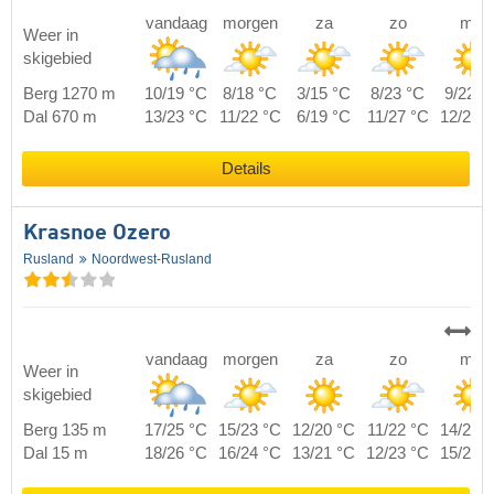
vandaag
morgen
za
zo
ma
Weer in
skigebied
Berg 1270 m
10/19 °C
8/18 °C
3/15 °C
8/23 °C
9/22 °
Dal 670 m
13/23 °C
11/22 °C
6/19 °C
11/27 °C
12/26 
Details
Krasnoe Ozero
Rusland
Noordwest-Rusland
vandaag
morgen
za
zo
ma
Weer in
skigebied
Berg 135 m
17/25 °C
15/23 °C
12/20 °C
11/22 °C
14/24 
Dal 15 m
18/26 °C
16/24 °C
13/21 °C
12/23 °C
15/25 