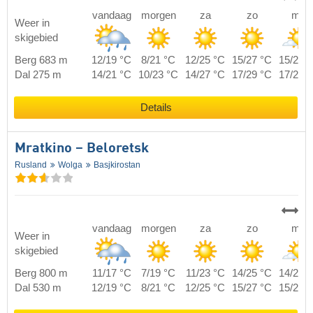
vandaag
morgen
za
zo
ma
Weer in
skigebied
Berg 683 m
12/19 °C
8/21 °C
12/25 °C
15/27 °C
15/22 
Dal 275 m
14/21 °C
10/23 °C
14/27 °C
17/29 °C
17/24 
Details
Mratkino – Beloretsk
Rusland
Wolga
Basjkirostan
vandaag
morgen
za
zo
ma
Weer in
skigebied
Berg 800 m
11/17 °C
7/19 °C
11/23 °C
14/25 °C
14/20 
Dal 530 m
12/19 °C
8/21 °C
12/25 °C
15/27 °C
15/22 