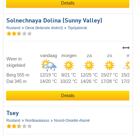
Details
Solnechnaya Dolina (Sunny Valley)
Rusland
Oeral (federale district)
Tsjeljabinsk
vandaag
morgen
za
zo
ma
Weer in
skigebied
Berg 555 m
12/19 °C
8/21 °C
12/25 °C
15/27 °C
15/22 
Dal 345 m
14/20 °C
10/22 °C
14/26 °C
17/28 °C
17/23 
Details
Tsey
Rusland
Nordkaukasus
Noord-Ossetië-Alanië