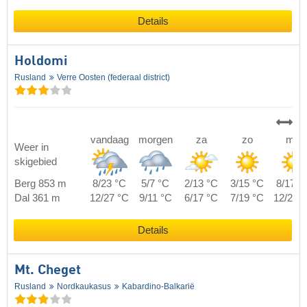
Details
Holdomi
Rusland
Verre Oosten (federaal district)
vandaag
morgen
za
zo
ma
Weer in
skigebied
Berg 853 m
8/23 °C
5/7 °C
2/13 °C
3/15 °C
8/17 °
Dal 361 m
12/27 °C
9/11 °C
6/17 °C
7/19 °C
12/21 
Details
Mt. Cheget
Rusland
Nordkaukasus
Kabardino-Balkarië