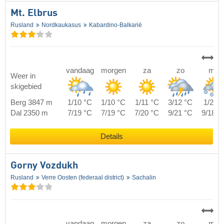
Mt. Elbrus
Rusland
Nordkaukasus
Kabardino-Balkarië
vandaag
morgen
za
zo
ma
Weer in
skigebied
Berg 3847 m
1/10 °C
1/10 °C
1/11 °C
3/12 °C
1/2 °C
Dal 2350 m
7/19 °C
7/19 °C
7/20 °C
9/21 °C
9/18 °
Details
Gorny Vozdukh
Rusland
Verre Oosten (federaal district)
Sachalin
vandaag
morgen
za
zo
ma