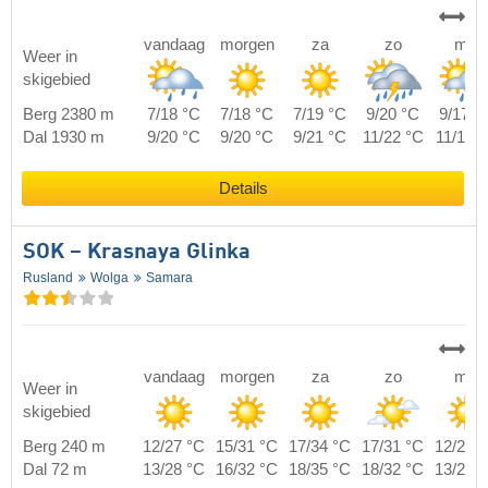
vandaag
morgen
za
zo
ma
Weer in
skigebied
Berg 2380 m
7/18 °C
7/18 °C
7/19 °C
9/20 °C
9/17 °
Dal 1930 m
9/20 °C
9/20 °C
9/21 °C
11/22 °C
11/19 
Details
SOK – Krasnaya Glinka
Rusland
Wolga
Samara
vandaag
morgen
za
zo
ma
Weer in
skigebied
Berg 240 m
12/27 °C
15/31 °C
17/34 °C
17/31 °C
12/23 
Dal 72 m
13/28 °C
16/32 °C
18/35 °C
18/32 °C
13/24 