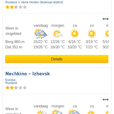
Rusland
Verre Oosten (federaal district)
vandaag
morgen
za
zo
ma
Weer in
skigebied
Berg 860 m
15/22 °C
12/26 °C
6/16 °C
3/19 °C
5/16 °
Dal 351 m
19/26 °C
16/30 °C
10/20 °C
7/23 °C
9/20 °
Details
Nechkino – Izhevsk
Europa
Rusland
vandaag
morgen
za
zo
ma
Weer in