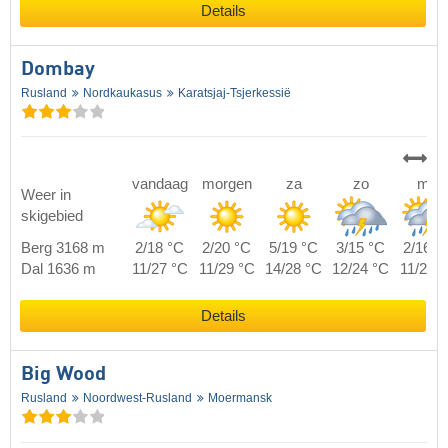
Details
Dombay
Rusland
Nordkaukasus
Karatsjaj-Tsjerkessië
vandaag
morgen
za
zo
ma
Weer in
skigebied
Berg 3168 m
2/18 °C
2/20 °C
5/19 °C
3/15 °C
2/16 °
Dal 1636 m
11/27 °C
11/29 °C
14/28 °C
12/24 °C
11/25 
Details
Big Wood
Rusland
Noordwest-Rusland
Moermansk