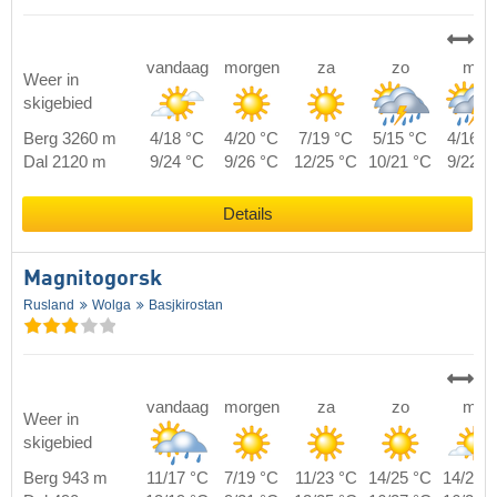
vandaag
morgen
za
zo
ma
Weer in
skigebied
Berg 3260 m
4/18 °C
4/20 °C
7/19 °C
5/15 °C
4/16 °
Dal 2120 m
9/24 °C
9/26 °C
12/25 °C
10/21 °C
9/22 °
Details
Magnitogorsk
Rusland
Wolga
Basjkirostan
vandaag
morgen
za
zo
ma
Weer in
skigebied
Berg 943 m
11/17 °C
7/19 °C
11/23 °C
14/25 °C
14/20 