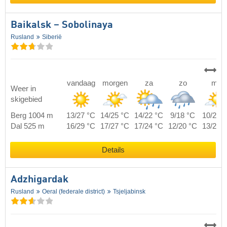
Baikalsk – Sobolinaya
Rusland
Siberië
vandaag
morgen
za
zo
ma
Weer in
skigebied
Berg 1004 m
13/27 °C
14/25 °C
14/22 °C
9/18 °C
10/20 
Dal 525 m
16/29 °C
17/27 °C
17/24 °C
12/20 °C
13/22 
Details
Adzhigardak
Rusland
Oeral (federale district)
Tsjeljabinsk