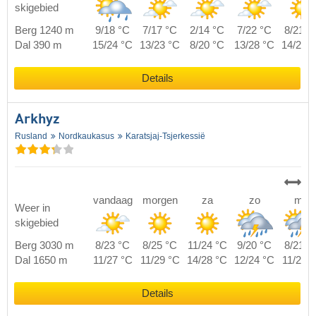
skigebied
Berg 1240 m
9/18 °C
7/17 °C
2/14 °C
7/22 °C
8/21 °
Dal 390 m
15/24 °C
13/23 °C
8/20 °C
13/28 °C
14/27 
Details
Arkhyz
Rusland
Nordkaukasus
Karatsjaj-Tsjerkessië
vandaag
morgen
za
zo
ma
Weer in
skigebied
Berg 3030 m
8/23 °C
8/25 °C
11/24 °C
9/20 °C
8/21 °
Dal 1650 m
11/27 °C
11/29 °C
14/28 °C
12/24 °C
11/25 
Details