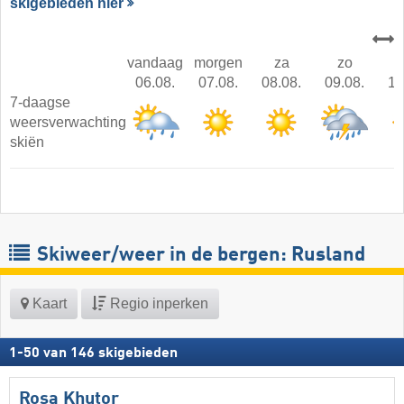
skigebieden hier
vandaag
morgen
za
zo
06.08.
07.08.
08.08.
09.08.
10
7-daagse
weersverwachting
skiën
Skiweer/weer in de bergen: Rusland
Kaart
Regio inperken
1
-
50
van
146
skigebieden
Rosa Khutor