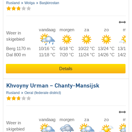
Rusland
Wolga
Basjkirostan
vandaag
morgen
za
zo
ma
Weer in
skigebied
Berg 1170 m
10/16 °C
6/18 °C
10/22 °C
13/24 °C
13/19 
Dal 800 m
11/18 °C
7/20 °C
11/24 °C
14/26 °C
14/21 
Details
Khvoyny Urman – Chanty-Mansijsk
Rusland
Oeral (federale district)
vandaag
morgen
za
zo
ma
Weer in
skigebied