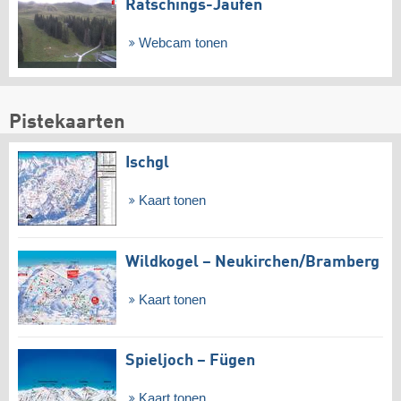
Ratschings-Jaufen
Webcam tonen
Pistekaarten
Ischgl
Kaart tonen
Wildkogel – Neukirchen/​Bramberg
Kaart tonen
Spieljoch – Fügen
Kaart tonen