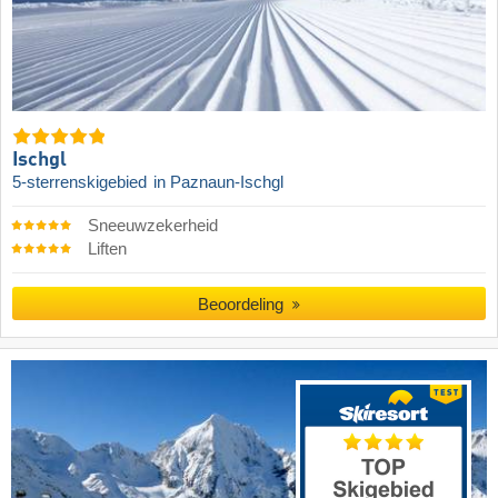
Ischgl
5-sterrenskigebied
in Paznaun-Ischgl
Sneeuwzekerheid
Liften
Beoordeling