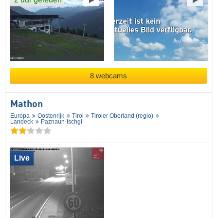
8 webcams
Mathon
Europa
Oostenrijk
Tirol
Tiroler Oberland (regio)
Landeck
Paznaun-Ischgl
Live