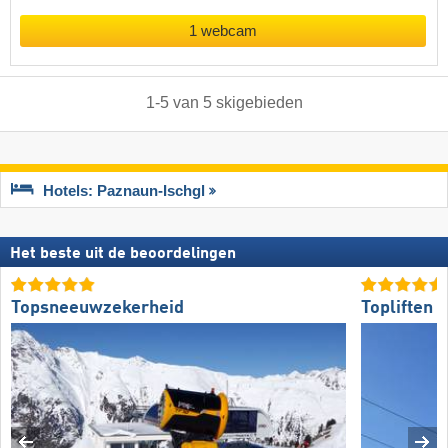
1 webcam
1
-
5
van
5
skigebieden
Hotels: Paznaun-Ischgl
Het beste uit de beoordelingen
Topsneeuwzekerheid
Topliften