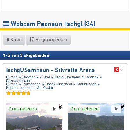
Webcam Paznaun-Ischgl
(34)
Kaart
Regio inperken
1
-
5
van
5
skigebieden
Ischgl/​Samnaun – Silvretta Arena
Europa
Oostenrijk
Tirol
Tiroler Oberland
Landeck
Paznaun-Ischgl
Europa
Zwitserland
Oost-Zwitserland
Graubünden
Engadin Samnaun Val Müstair
2 uur geleden
2 uur geleden