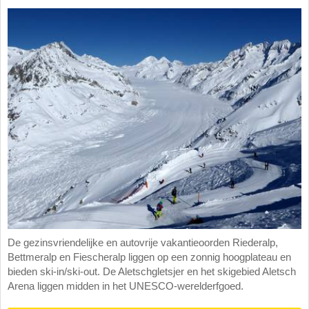
De gezinsvriendelijke en autovrije vakantieoorden Riederalp,
Bettmeralp en Fiescheralp liggen op een zonnig hoogplateau en
bieden ski-in/ski-out. De Aletschgletsjer en het skigebied Aletsch
Arena liggen midden in het UNESCO-werelderfgoed.