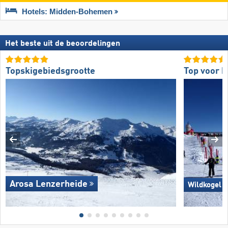
Hotels: Midden-Bohemen
Het beste uit de beoordelingen
Topskigebiedsgrootte
Top voor b
Arosa Lenzerheide
Wildkogel 