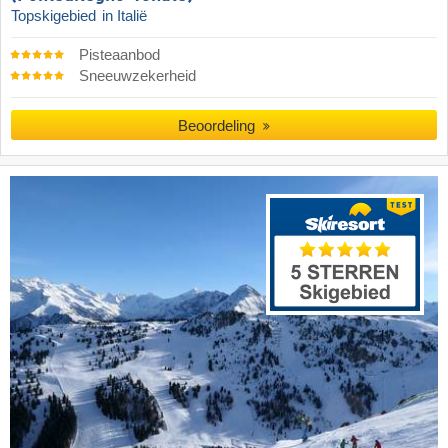
Topskigebied
in Italië
Pisteaanbod
Sneeuwzekerheid
Beoordeling