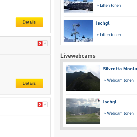
Liften tonen
Details
Ischgl
Liften tonen
Livewebcams
Silvretta Mont
Webcam tonen
Details
Ischgl
Webcam tonen