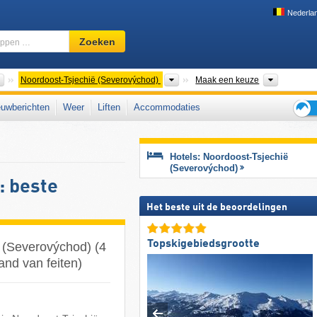
Nederla
Skigebied,
Zoeken
regio,
begrippen
…
Landen
Landsdelen
Bergkete
Noordoost-Tsjechië (Severovýchod)
Maak een keuze
uwberichten
Weer
Liften
Accommodaties
Tips
voor
de
Hotels: Noordoost-Tsjechië
skiva
(Severovýchod)
: beste
Het beste uit de beoordelingen
Topskigebiedsgrootte
ë (Severovýchod) (4
and van feiten)