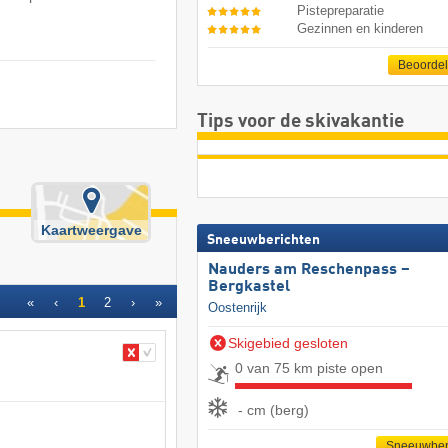
Pistepreparatie
Gezinnen en kinderen
Beoorde
Tips voor de skivakantie
Kaartweergave
Sneeuwberichten
Nauders am Reschenpass –
Bergkastel
«
‹
1
2
›
»
Oostenrijk
Skigebied gesloten
0 van 75 km piste open
- cm (berg)
Sneeuwber