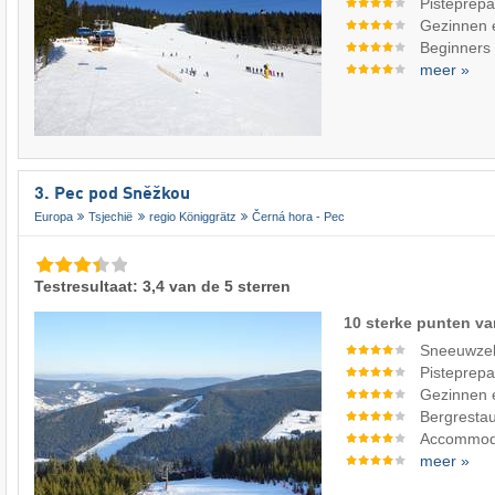
Pisteprepa
Gezinnen 
Beginners
meer »
3. Pec pod Sněžkou
Europa
Tsjechië
regio Königgrätz
Černá hora - Pec
Testresultaat: 3,4 van de 5 sterren
10 sterke punten va
Sneeuwze
Pisteprepa
Gezinnen 
Bergrestau
Accommod
meer »