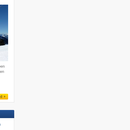
een
den
ed
n