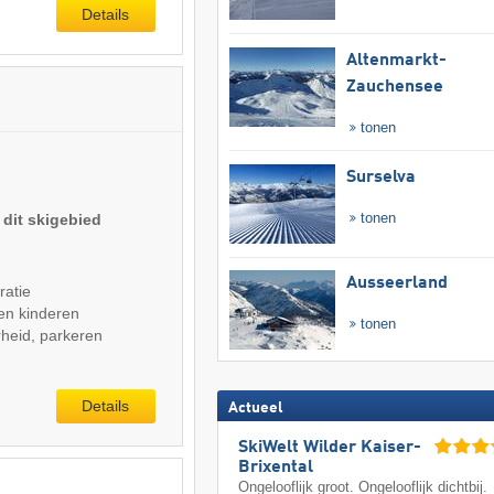
Details
Altenmarkt-
Zauchensee
tonen
Surselva
tonen
 dit skigebied
Ausseerland
ratie
en kinderen
tonen
heid, parkeren
Details
Actueel
SkiWelt Wilder Kaiser-
Brixental
Ongelooflijk groot. Ongelooflijk dichtbij.