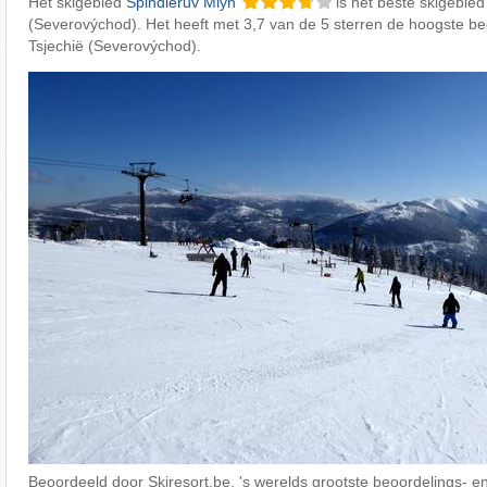
Het skigebied
Špindlerův Mlýn
is het beste skigebied
(Severovýchod). Het heeft met 3,7 van de 5 sterren de hoogste be
Tsjechië (Severovýchod).
Beoordeeld door Skiresort.be, 's werelds grootste beoordelings- en