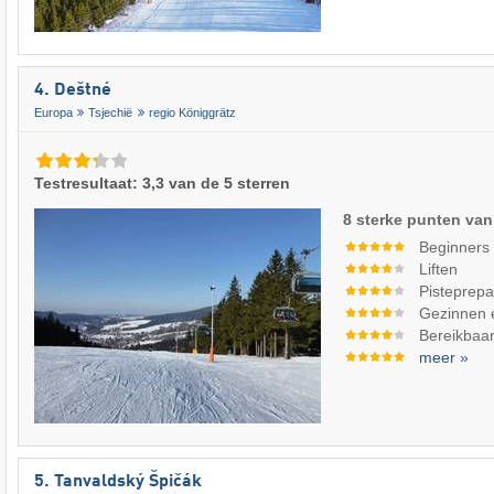
4. Deštné
Europa
Tsjechië
regio Königgrätz
Testresultaat: 3,3 van de 5 sterren
8 sterke punten van
Beginners
Liften
Pisteprepa
Gezinnen 
Bereikbaar
meer »
5. Tanvaldský Špičák