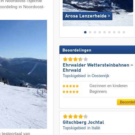
 in Noordoost-Tsjechië
oordeling in Noordoost-
Arosa Lenzerheide
Beoordelingen
Ehrwalder Wettersteinbahnen –
Ehrwald
Topskigebied
in Oostenrijk
Gezinnen en kinderen
Beginners
Beoorde
Gitschberg Jochtal
Topskigebied
in Italië
 testportaal van