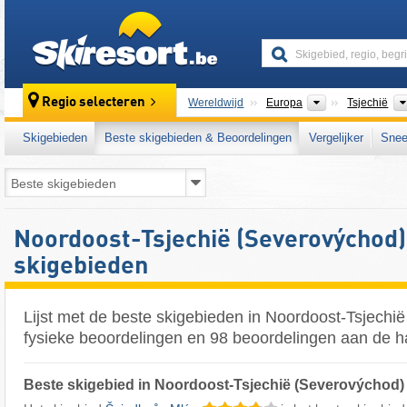
skiresort
Continenten
Regio selecteren
Wereldwijd
Europa
Tsjechië
Skigebieden
Beste skigebieden & Beoordelingen
Vergelijker
Snee
Noordoost-Tsjechië (Severovýchod)
skigebieden
Lijst met de beste skigebieden in Noordoost-Tsjechi
fysieke beoordelingen en 98 beoordelingen aan de h
Beste skigebied in Noordoost-Tsjechië (Severovýchod)