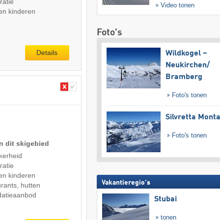
ratie
Video tonen
en kinderen
Foto's
Details
Wildkogel –
Neukirchen/​
Bramberg
Foto's tonen
Silvretta Mont
Foto's tonen
n dit skigebied
kerheid
ratie
en kinderen
Vakantieregio's
rants, hutten
atieaanbod
Stubai
tonen