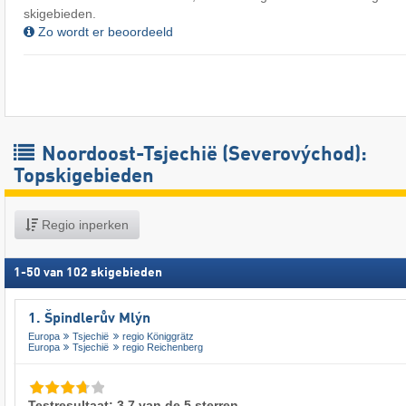
skigebieden.
Zo wordt er beoordeeld
Noordoost-Tsjechië (Severovýchod):
Topskigebieden
Regio inperken
1
-
50
van
102
skigebieden
1. Špindlerův Mlýn
Europa
Tsjechië
regio Königgrätz
Europa
Tsjechië
regio Reichenberg
Testresultaat: 3,7 van de 5 sterren