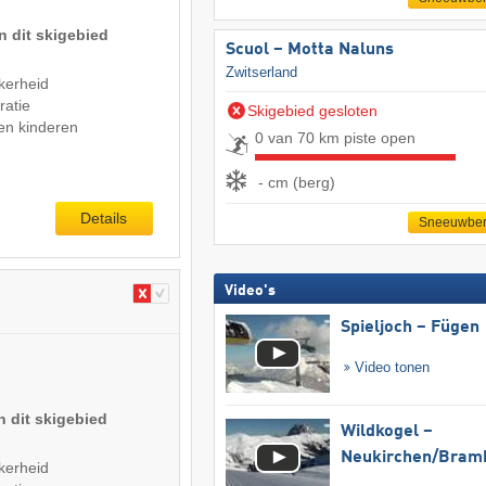
n dit skigebied
Scuol – Motta Naluns
Zwitserland
kerheid
ratie
Skigebied gesloten
en kinderen
0 van 70 km piste open
- cm (berg)
Details
Sneeuwber
Video's
Spieljoch – Fügen
Video tonen
n dit skigebied
Wildkogel –
Neukirchen/​Bram
kerheid