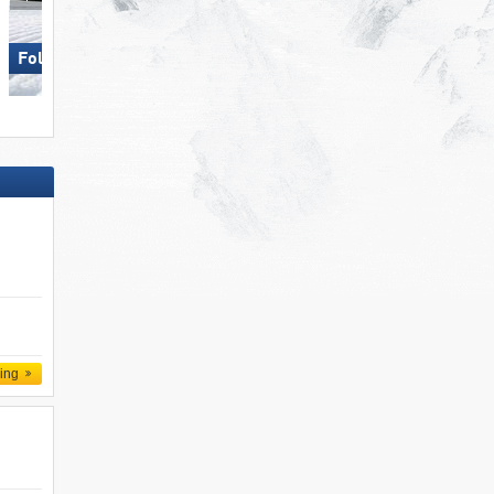
Folgaria/​Fiorentini
Schmitten
ling