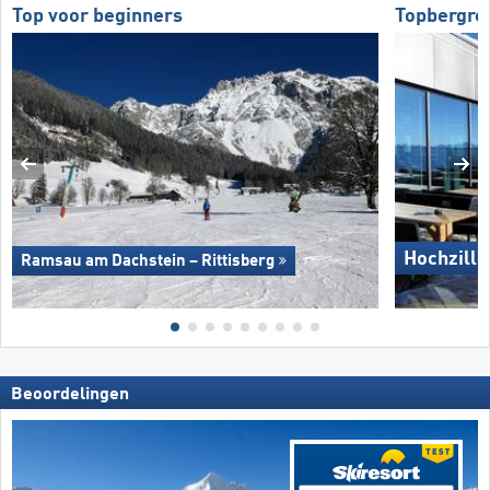
Top voor beginners
Topbergre
Hochzille
Ramsau am Dachstein – Rittisberg
Beoordelingen