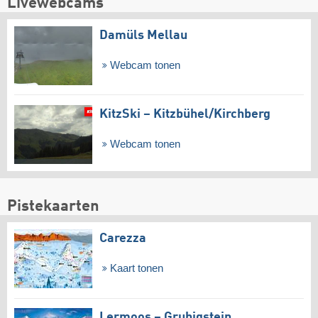
Livewebcams
Damüls Mellau
Webcam tonen
KitzSki – Kitzbühel/​Kirchberg
Webcam tonen
Pistekaarten
Carezza
Kaart tonen
Lermoos – Grubigstein