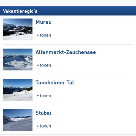
Vakantieregio's
Murau
tonen
Altenmarkt-Zauchensee
tonen
Tannheimer Tal
tonen
Stubai
tonen