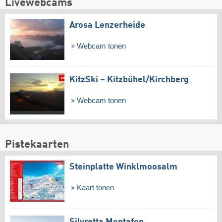
Livewebcams
Arosa Lenzerheide
Webcam tonen
KitzSki – Kitzbühel/​Kirchberg
Webcam tonen
Pistekaarten
Steinplatte Winklmoosalm
Kaart tonen
Silvretta Montafon