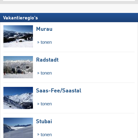
Vakantieregio's
Murau
tonen
Radstadt
tonen
Saas-Fee/​Saastal
tonen
Stubai
tonen