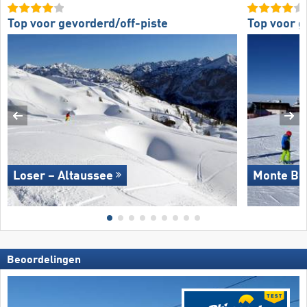
Top voor gevorderd/off-piste
Top voor 
Loser – Altaussee
Monte Bo
Beoordelingen