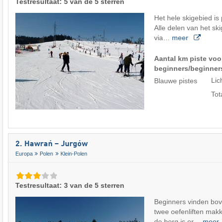
Testresultaat: 5 van de 5 sterren
Het hele skigebied is
Alle delen van het ski
via…
meer
Aantal km piste voo
beginners/beginner
Lic
Blauwe pistes
Tot
2. Hawrań – Jurgów
Europa
Polen
Klein-Polen
Testresultaat: 3 van de 5 sterren
Beginners vinden bove
twee oefenliften makk
de berg is er…
meer