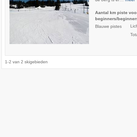
Aantal km piste voo
beginners/beginner
Lic
Blauwe pistes
Tot
1
-
2
van
2
skigebieden