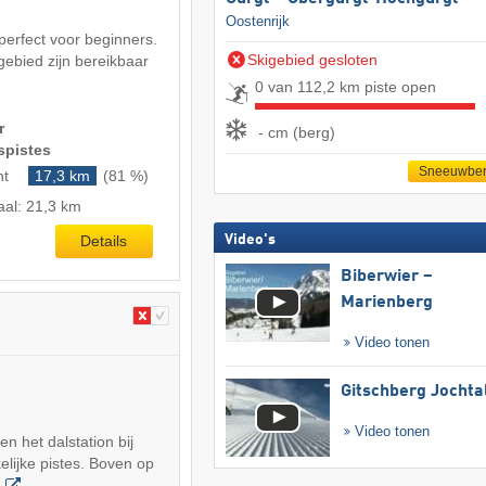
Oostenrijk
 perfect voor beginners.
Skigebied gesloten
gebied zijn bereikbaar
0 van 112,2 km piste open
r
- cm (berg)
spistes
Sneeuwber
ht
17,3 km
(81 %)
aal: 21,3 km
Details
Video's
Biberwier –
Marienberg
Video tonen
Gitschberg Jochta
Video tonen
n het dalstation bij
elijke pistes. Boven op