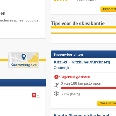
Beoorde
den
kieden resp. eenvoudige
Tips voor de skivakantie
Sneeuwberichten
KitzSki – Kitzbühel/​Kirchberg
Kaartweergave
Oostenrijk
Skigebied gesloten
0 van 188 km piste open
- cm (berg)
Sneeuwber
Gurgl – Obergurgl-Hochgurgl