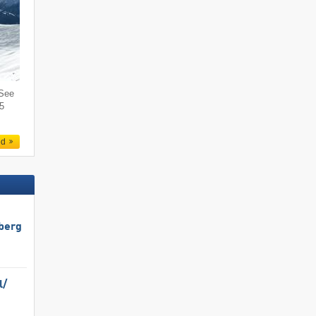
 See
 5
ed
berg
/​