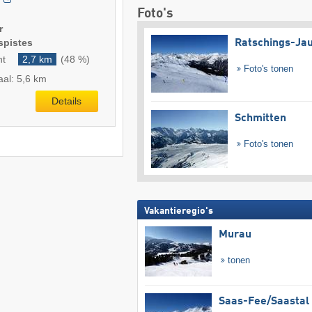
Foto's
r
spistes
Ratschings-Ja
ht
2,7 km
(48 %)
Foto's tonen
aal: 5,6 km
Details
Schmitten
Foto's tonen
Vakantieregio's
Murau
tonen
Saas-Fee/​Saastal