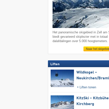
Het panoramische skigebied in Zell am
biedt gevarieerd skiplezier met in totaal
dalafdalingen over 5.000 hoogtemeters.
Naar het skigebi
Liften
Wildkogel –
Neukirchen/​Bram
Liften tonen
KitzSki – Kitzbühel
Kirchberg