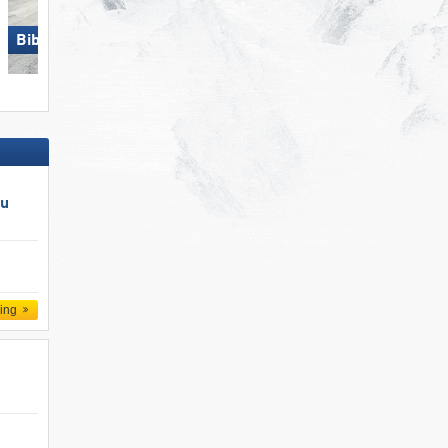
Latemar – Obereggen/​Pampeag
Biberwier – Marienberg
Predazzo
au
ling