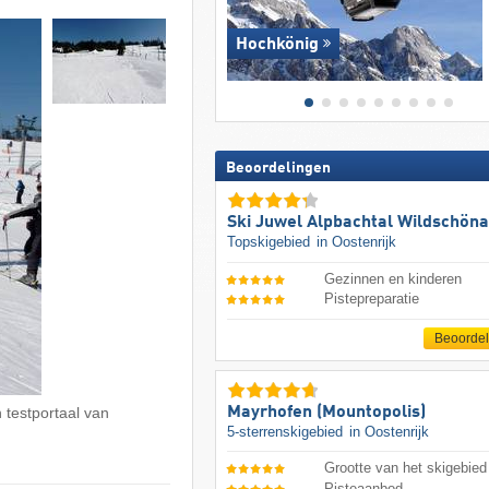
Hochkönig
Beoordelingen
Ski Juwel Alpbachtal Wildschön
Topskigebied
in Oostenrijk
Gezinnen en kinderen
Pistepreparatie
Beoorde
Mayrhofen (Mountopolis)
 testportaal van
5-sterrenskigebied
in Oostenrijk
Grootte van het skigebied
Pisteaanbod