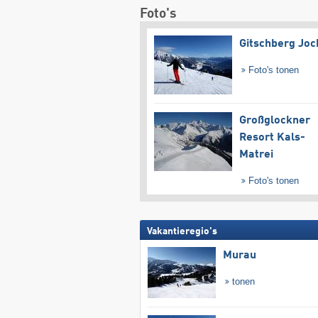
Foto's
Gitschberg Joc
Foto's tonen
Großglockner
Resort Kals-
Matrei
Foto's tonen
Vakantieregio's
Murau
tonen