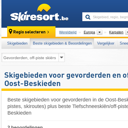
skiresort
Continenten
Regio selecteren
Wereldwijd
Europa
Karpaten
Skigebieden
Beste skigebieden & Beoordelingen
Vergelijker
Snee
Skigebieden voor gevorderden en of
Oost-Beskieden
Beste skigebieden voor gevorderden in de Oost-Bes
pistes, skiroutes) plus beste Tiefschneeskiën/off-pist
Beskieden
2 beoordelingen