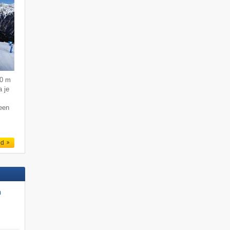
50 m
 je
 een
ed
n