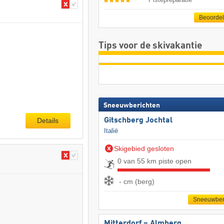
Beoorde
Tips voor de skivakantie
Sneeuwberichten
Gitschberg Jochtal
Details
Italië
Skigebied gesloten
0 van 55 km piste open
- cm (berg)
Sneeuwber
Mitterdorf – Almberg