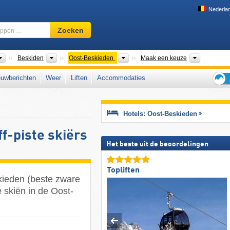
Nederla
Skigebied,
Zoeken
regio,
begrippen
…
Bergketens
Bergketens
Bergketens
Woiwodsch
Beskiden
Oost-Beskieden
Maak een keuze
uwberichten
Weer
Liften
Accommodaties
Tips
voor
de
Hotels: Oost-Beskieden
skiva
f-piste skiërs
Het beste uit de beoordelingen
Topliften
kieden (beste zware
e skiën in de Oost-