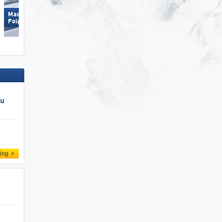
Madonna di Campiglio/​Pinzolo/​
Arosa Lenzerheide
Folgàrida/​Marilleva
au
ling