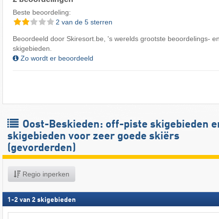
Beste beoordeling:
2 van de 5 sterren
Beoordeeld door Skiresort.be, 's werelds grootste beoordelings- en
skigebieden.
Zo wordt er beoordeeld
Oost-Beskieden: off-piste skigebieden e
skigebieden voor zeer goede skiërs
(gevorderden)
Regio inperken
1
-
2
van
2
skigebieden