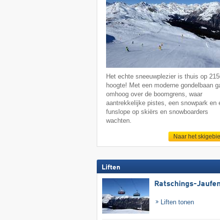
Het echte sneeuwplezier is thuis op 21
hoogte! Met een moderne gondelbaan ga
omhoog over de boomgrens, waar
aantrekkelijke pistes, een snowpark en
funslope op skiërs en snowboarders
wachten.
Naar het skigebi
Liften
Ratschings-Jaufe
Liften tonen