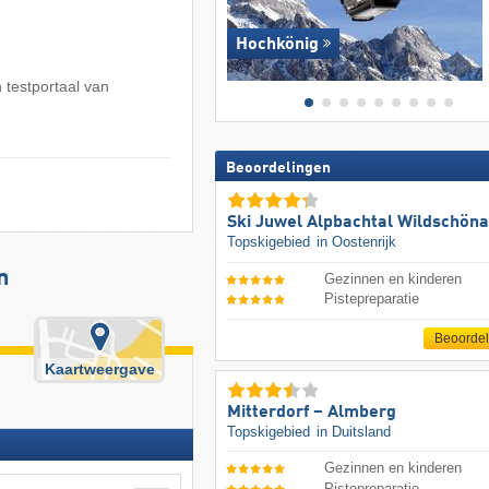
Hochkönig
 testportaal van
Beoordelingen
Ski Juwel Alpbachtal Wildschön
Topskigebied
in Oostenrijk
n
Gezinnen en kinderen
Pistepreparatie
Beoorde
Kaartweergave
Mitterdorf – Almberg
Topskigebied
in Duitsland
Gezinnen en kinderen
Pistepreparatie