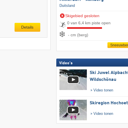
Duitsland
Skigebied gesloten
0 van 6,4 km piste open
Details
- cm (berg)
Sneeuwber
Video's
Ski Juwel Alpbach
Wildschönau
Video tonen
Skiregion Hochoe
Video tonen