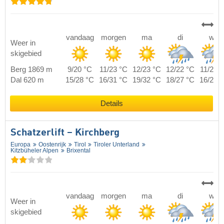
vandaag
morgen
ma
di
wo
Weer in
skigebied
Berg 1869 m
9/20 °C
11/23 °C
12/23 °C
12/22 °C
11/21 
Dal 620 m
15/28 °C
16/31 °C
19/32 °C
18/27 °C
16/27 
Details
Schatzerlift – Kirchberg
Europa
Oostenrijk
Tirol
Tiroler Unterland
Kitzbüheler Alpen
Brixental
vandaag
morgen
ma
di
wo
Weer in
skigebied