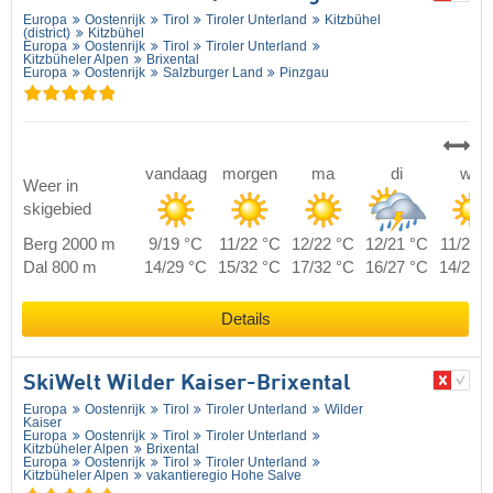
Europa
Oostenrijk
Tirol
Tiroler Unterland
Kitzbühel
(district)
Kitzbühel
Europa
Oostenrijk
Tirol
Tiroler Unterland
Kitzbüheler Alpen
Brixental
Europa
Oostenrijk
Salzburger Land
Pinzgau
vandaag
morgen
ma
di
wo
Weer in
skigebied
Berg 2000 m
9/19 °C
11/22 °C
12/22 °C
12/21 °C
11/20 
Dal 800 m
14/29 °C
15/32 °C
17/32 °C
16/27 °C
14/29 
Details
SkiWelt Wilder Kaiser-Brixental
Europa
Oostenrijk
Tirol
Tiroler Unterland
Wilder
Kaiser
Europa
Oostenrijk
Tirol
Tiroler Unterland
Kitzbüheler Alpen
Brixental
Europa
Oostenrijk
Tirol
Tiroler Unterland
Kitzbüheler Alpen
vakantieregio Hohe Salve