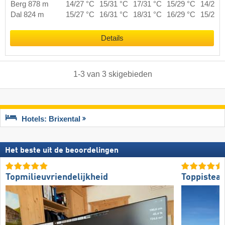
Berg 878 m
14/27 °C
15/31 °C
17/31 °C
15/29 °C
14/28 
Dal 824 m
15/27 °C
16/31 °C
18/31 °C
16/29 °C
15/28 
Details
1
-
3
van
3
skigebieden
Hotels: Brixental
Het beste uit de beoordelingen
Topmilieuvriendelijkheid
Toppistea