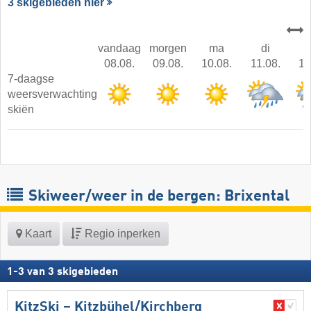
3 skigebieden hier
vandaag
morgen
ma
di
08.08.
09.08.
10.08.
11.08.
12
7-daagse
weersverwachting
skiën
Skiweer/weer in de bergen: Brixental
Kaart
Regio inperken
1
-
3
van
3
skigebieden
KitzSki – Kitzbühel/​Kirchberg