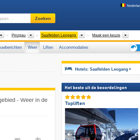
Nederla
Skigebied,
Zoeken
regio,
begrippen
…
Bondsstaten
Gouwen
Toeristische regio's
Dal, 
Pinzgau
Saalfelden Leogang
Maak een keuze
uwberichten
Weer
Liften
Accommodaties
Tips
voor
de
Hotels: Saalfelden Leogang
skiva
Het beste uit de beoordelingen
gebied - Weer in de
Topliften
wo
do