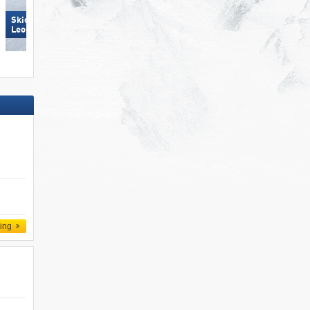
Skicircus Saalbach Hinterglemm
Leogang Fieberbrunn
KitzSki – Kitzbühel/​Kirchberg
ling