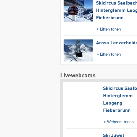
Skicircus Saalbac
Hinterglemm Leo
Fieberbrunn
Liften tonen
Arosa Lenzerheid
Liften tonen
Livewebcams
Skicircus Saal
Hinterglemm
Leogang
Fieberbrunn
Webcam tonen
Ski Juwel