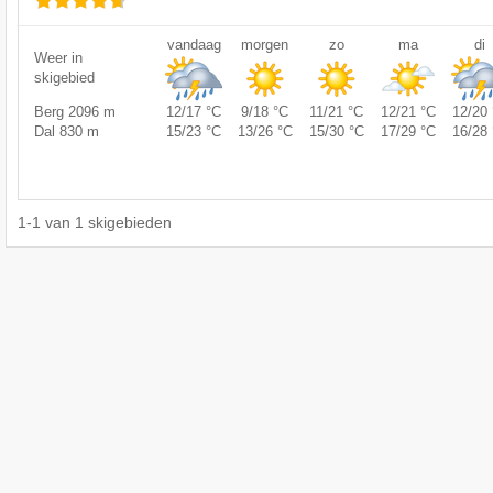
vandaag
morgen
zo
ma
di
Weer in
skigebied
Berg 2096 m
12/17 °C
9/18 °C
11/21 °C
12/21 °C
12/20 
Dal 830 m
15/23 °C
13/26 °C
15/30 °C
17/29 °C
16/28 
1
-
1
van
1
skigebieden