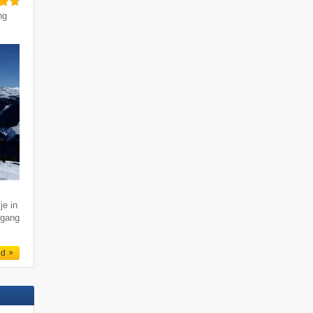
ng
je in
ogang
ed