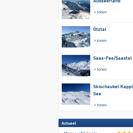
Ausseerland
tonen
Ötztal
tonen
Saas-Fee/​Saastal
tonen
Skischaukel Kapp
See
tonen
Actueel