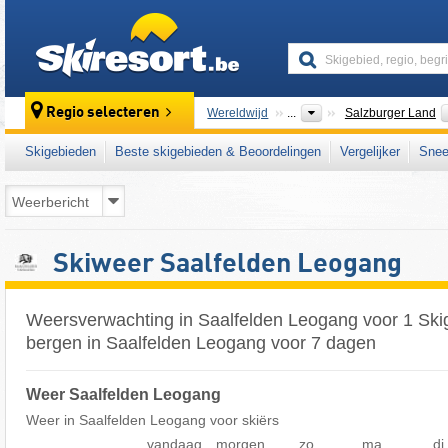
skiresort
Regio selecteren
Wereldwijd
...
Salzburger Land
Skigebieden
Beste skigebieden & Beoordelingen
Vergelijker
Snee
Skiweer Saalfelden Leogang
Weersverwachting in Saalfelden Leogang voor 1 Ski
bergen in Saalfelden Leogang voor 7 dagen
Weer Saalfelden Leogang
Weer in Saalfelden Leogang voor skiërs
vandaag
morgen
zo
ma
di