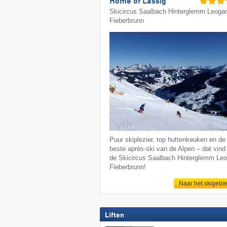
Home of Lässig
Skicircus Saalbach Hinterglemm Leoga
Fieberbrunn
Puur skiplezier, top huttenkeuken en de
beste après-ski van de Alpen – dat vind 
de Skicircus Saalbach Hinterglemm Le
Fieberbrunn!
Naar het skigebi
Liften