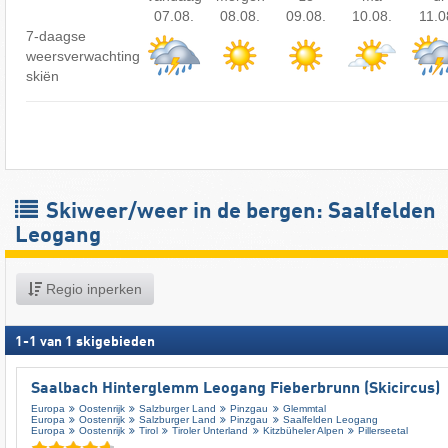
07.08.
08.08.
09.08.
10.08.
11.0
7-daagse
weersverwachting
skiën
Skiweer/weer in de bergen: Saalfelden
Leogang
Regio inperken
1
-
1
van
1
skigebieden
Saalbach Hinterglemm Leogang Fieberbrunn (Skicircus)
Europa
Oostenrijk
Salzburger Land
Pinzgau
Glemmtal
Europa
Oostenrijk
Salzburger Land
Pinzgau
Saalfelden Leogang
Europa
Oostenrijk
Tirol
Tiroler Unterland
Kitzbüheler Alpen
Pillerseetal