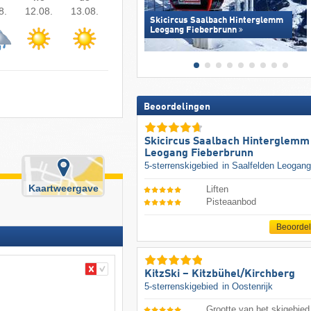
8.
12.08.
13.08.
Skicircus Saalbach Hinterglemm
Leogang Fieberbrunn
Beoordelingen
Skicircus Saalbach Hinterglemm
Leogang Fieberbrunn
5-sterrenskigebied
in Saalfelden Leogang
Kaartweergave
Liften
Pisteaanbod
Beoorde
KitzSki – Kitzbühel/​Kirchberg
5-sterrenskigebied
in Oostenrijk
Grootte van het skigebied