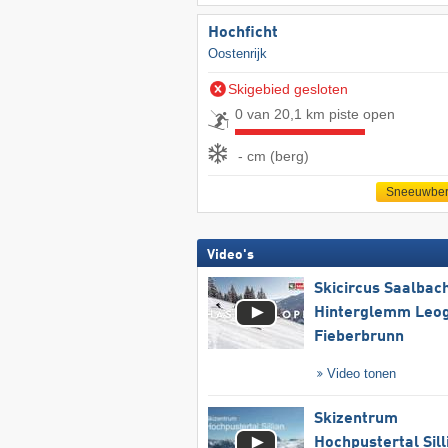
Hochficht
Oostenrijk
Skigebied gesloten
0 van 20,1 km piste open
- cm (berg)
Sneeuwber
Video's
Skicircus Saalbac
Hinterglemm Leo
Fieberbrunn
Video tonen
Skizentrum
Hochpustertal Sill