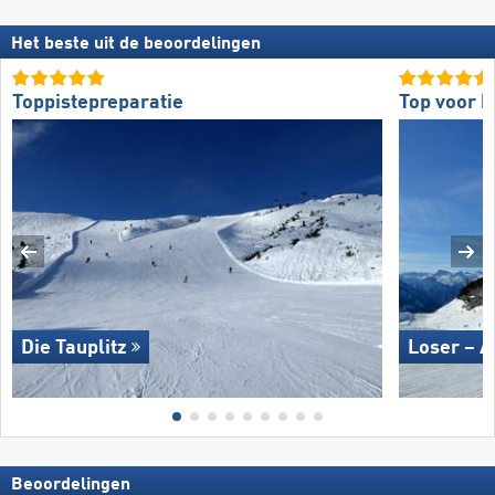
Het beste uit de beoordelingen
Toppistepreparatie
Top voor b
Die Tauplitz
Loser – A
Beoordelingen