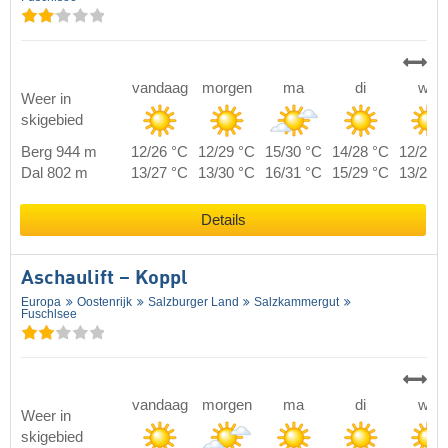
vandaag
morgen
ma
di
wo
Weer in
skigebied
Berg 944 m
12/26 °C
12/29 °C
15/30 °C
14/28 °C
12/24 
Dal 802 m
13/27 °C
13/30 °C
16/31 °C
15/29 °C
13/25 
Details
Aschaulift – Koppl
Europa
Oostenrijk
Salzburger Land
Salzkammergut
Fuschlsee
vandaag
morgen
ma
di
wo
Weer in
skigebied