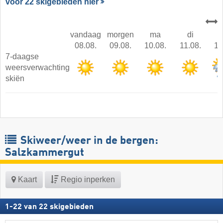
voor 22 skigebieden hier
vandaag
morgen
ma
di
08.08.
09.08.
10.08.
11.08.
12
7-daagse
weersverwachting
skiën
Skiweer/weer in de bergen:
Salzkammergut
Kaart
Regio inperken
1
-
22
van
22
skigebieden