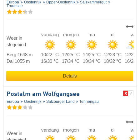
Europa
Oostenrijk
Opper-Oostenrijk
Salzkammergut
Traunsee
vandaag
morgen
ma
di
wo
Weer in
skigebied
Berg 1648 m
10/22 °C
12/25 °C
14/25 °C
12/23 °C
12/20 
Dal 1055 m
16/30 °C
17/34 °C
19/34 °C
18/32 °C
16/28 
Details
Postalm am Wolfgangsee
Europa
Oostenrijk
Salzburger Land
Tennengau
vandaag
morgen
ma
di
wo
Weer in
skigebied