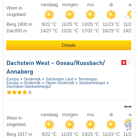
vandaag
morgen
ma
di
wo
Weer in
skigebied
Berg 1800 m
9/22 °C
11/25 °C
13/25 °C
11/23 °C
11/20 
Dal 850 m
14/27 °C
15/31 °C
17/31 °C
16/29 °C
14/25 
Details
Dachstein West – Gosau/​Russbach/​
Annaberg
Europa
Oostenrijk
Salzburger Land
Tennengau
Europa
Oostenrijk
Opper-Oostenrijk
Salzkammergut
Dachstein-Salzkammergut
vandaag
morgen
ma
di
wo
Weer in
skigebied
Berg 1617 m
9/22 °C
11/25 °C
13/25 °C
11/23 °C
11/20 