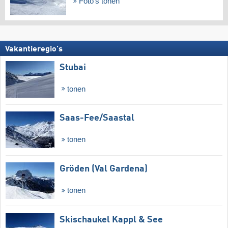
Foto's tonen
Vakantieregio's
Stubai
tonen
Saas-Fee/​Saastal
tonen
Gröden (Val Gardena)
tonen
Skischaukel Kappl & See