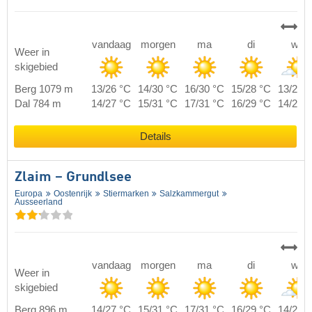
vandaag
morgen
ma
di
wo
Weer in
skigebied
Berg 1079 m
13/26 °C
14/30 °C
16/30 °C
15/28 °C
13/24 
Dal 784 m
14/27 °C
15/31 °C
17/31 °C
16/29 °C
14/25 
Details
Zlaim – Grundlsee
Europa
Oostenrijk
Stiermarken
Salzkammergut
Ausseerland
vandaag
morgen
ma
di
wo
Weer in
skigebied
Berg 896 m
14/27 °C
15/31 °C
17/31 °C
16/29 °C
14/25 