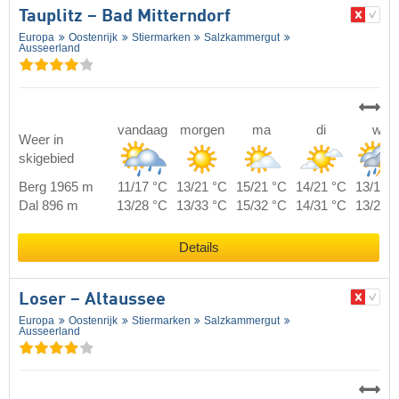
Tauplitz – Bad Mitterndorf
Europa
Oostenrijk
Stiermarken
Salzkammergut
Ausseerland
vandaag
morgen
ma
di
wo
Weer in
skigebied
Berg 1965 m
11/17 °C
13/21 °C
15/21 °C
14/21 °C
13/17 
Dal 896 m
13/28 °C
13/33 °C
15/32 °C
14/31 °C
13/26 
Details
Loser – Altaussee
Europa
Oostenrijk
Stiermarken
Salzkammergut
Ausseerland