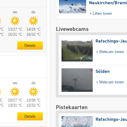
Neukirchen/​Bram
wo
do
Liften tonen
Livewebcams
°C
13/27 °C
14/28 °C
°C
15/31 °C
16/32 °C
Ratschings-Ja
Details
Webcam tonen
Sölden
Webcam tonen
wo
do
°C
10/27 °C
12/28 °C
°C
13/31 °C
15/32 °C
Pistekaarten
Details
Ratschings-Ja