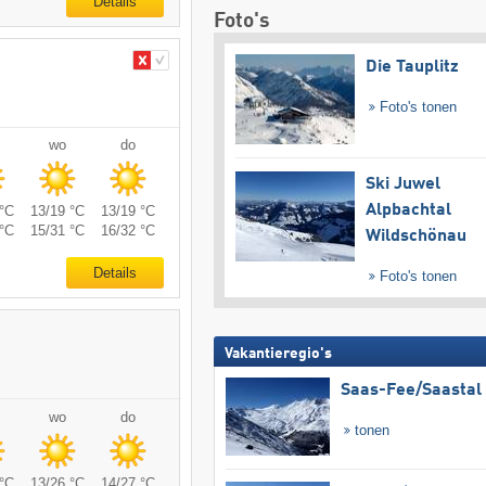
Details
Foto's
Die Tauplitz
Foto's tonen
wo
do
Ski Juwel
Alpbachtal
°C
13/19 °C
13/19 °C
°C
15/31 °C
16/32 °C
Wildschönau
Details
Foto's tonen
Vakantieregio's
Saas-Fee/​Saastal
wo
do
tonen
°C
13/26 °C
14/27 °C