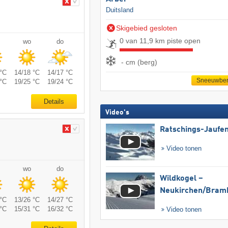
Duitsland
Skigebied gesloten
0 van 11,9 km piste open
wo
do
- cm (berg)
°C
14/18 °C
14/17 °C
Sneeuwber
°C
19/25 °C
19/24 °C
Details
Video's
Ratschings-Jaufe
Video tonen
wo
do
Wildkogel –
Neukirchen/​Bram
°C
13/26 °C
14/27 °C
°C
15/31 °C
16/32 °C
Video tonen