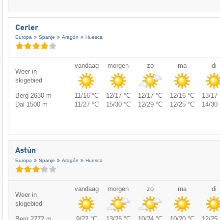
Cerler
Europa
Spanje
Aragón
Huesca
vandaag
morgen
zo
ma
di
Weer in
skigebied
Berg 2630 m
11/16 °C
12/17 °C
12/17 °C
12/16 °C
13/17 
Dal 1500 m
11/27 °C
15/30 °C
12/29 °C
12/25 °C
14/30 
Astún
Europa
Spanje
Aragón
Huesca
vandaag
morgen
zo
ma
di
Weer in
skigebied
Berg 2272 m
9/22 °C
13/25 °C
10/24 °C
10/20 °C
12/25 