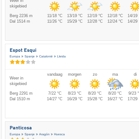
Weer in
skigebied
Berg 2236 m
11/18 °C
13/19 °C
12/19 °C
12/18 °C
14/19 
Dal 1514 m
11/26 °C
15/29 °C
12/28 °C
12/24 °C
14/29 
Espot Esqui
Europa
Spanje
Catalonië
Lleida
vandaag
morgen
zo
ma
di
Weer in
skigebied
Berg 2291 m
7/22 °C
8/23 °C
8/20 °C
8/20 °C
9/23 
Dal 1510 m
14/27 °C
16/29 °C
15/28 °C
16/27 °C
17/29 
Panticosa
Europa
Spanje
Aragón
Huesca