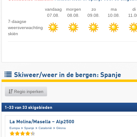
vandaag
morgen
zo
ma
di
07.08.
08.08.
09.08.
10.08.
11.0
7-daagse
weersverwachting
skiën
Skiweer/weer in de bergen: Spanje
Regio inperken
1
-
33
van
33
skigebieden
La Molina/​Masella – Alp2500
Europa
Spanje
Catalonië
Girona