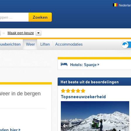
Nederla
Skigebied,
Zoeken
regio,
begrippen
…
Landen
Bergketens, Autonome gemeenschappen, Provincies
Maak een keuze
uwberichten
Weer
Liften
Accommodaties
Tips
voor
de
Hotels: Spanje
skiva
Het beste uit de beoordelingen
Weer in de bergen
Topsneeuwzekerheid
eden hier