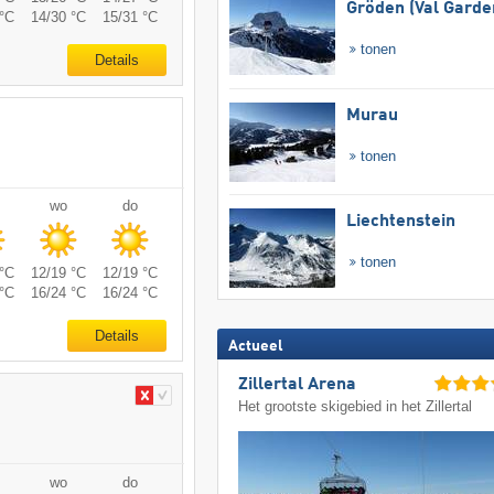
Gröden (Val Garde
°C
14/30 °C
15/31 °C
tonen
Details
Murau
tonen
wo
do
Liechtenstein
tonen
°C
12/19 °C
12/19 °C
°C
16/24 °C
16/24 °C
Details
Actueel
Zillertal Arena
Het grootste skigebied in het Zillertal
wo
do