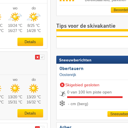
wo
do
Beoorde
°C
10/24 °C
8/25 °C
Tips voor de skivakantie
°C
16/27 °C
14/28 °C
Details
Sneeuwberichten
Obertauern
Oostenrijk
wo
do
Skigebied gesloten
0 van 100 km piste open
°C
13/20 °C
13/20 °C
°C
15/31 °C
16/32 °C
- cm (berg)
Details
Sneeuwber
Arber