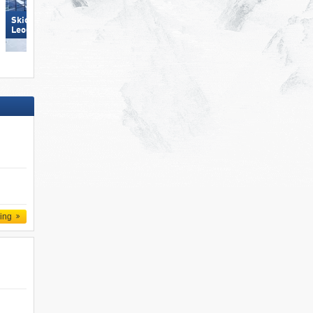
Skicircus Saalbach Hinterglemm
Leogang Fieberbrunn
KitzSki – Kitzbühel/​Kirchberg
ling