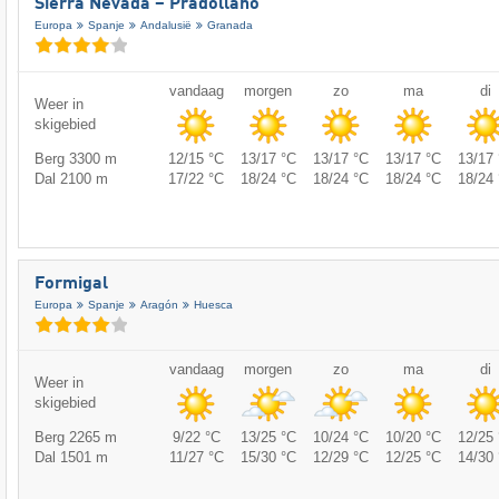
Sierra Nevada – Pradollano
Europa
Spanje
Andalusië
Granada
vandaag
morgen
zo
ma
di
Weer in
skigebied
Berg 3300 m
12/15 °C
13/17 °C
13/17 °C
13/17 °C
13/17 
Dal 2100 m
17/22 °C
18/24 °C
18/24 °C
18/24 °C
18/24 
Formigal
Europa
Spanje
Aragón
Huesca
vandaag
morgen
zo
ma
di
Weer in
skigebied
Berg 2265 m
9/22 °C
13/25 °C
10/24 °C
10/20 °C
12/25 
Dal 1501 m
11/27 °C
15/30 °C
12/29 °C
12/25 °C
14/30 