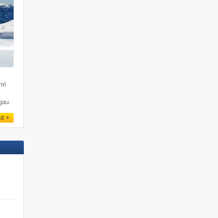
ml
zgau.
ed