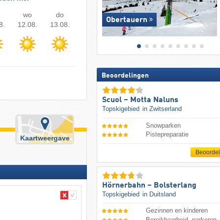
wo
do
Obertauern
8.
12.08.
13.08.
Beoordelingen
Scuol – Motta Naluns
Topskigebied
in Zwitserland
Snowparken
Pistepreparatie
Kaartweergave
Beoorde
Hörnerbahn – Bolsterlang
Topskigebied
in Duitsland
Gezinnen en kinderen
Bereikbaarheid, parkeren