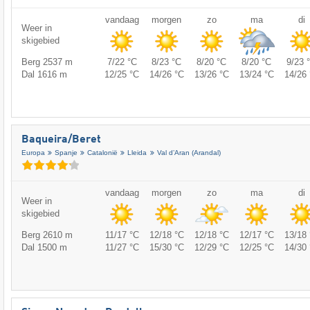
vandaag
morgen
zo
ma
di
Weer in
skigebied
Berg 2537 m
7/22 °C
8/23 °C
8/20 °C
8/20 °C
9/23 
Dal 1616 m
12/25 °C
14/26 °C
13/26 °C
13/24 °C
14/26 
Baqueira/​Beret
Europa
Spanje
Catalonië
Lleida
Val d’Aran (Arandal)
vandaag
morgen
zo
ma
di
Weer in
skigebied
Berg 2610 m
11/17 °C
12/18 °C
12/18 °C
12/17 °C
13/18 
Dal 1500 m
11/27 °C
15/30 °C
12/29 °C
12/25 °C
14/30 