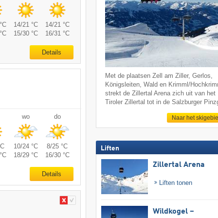
°C
14/21 °C
14/21 °C
°C
15/30 °C
16/31 °C
Details
Met de plaatsen Zell am Ziller, Gerlos,
Königsleiten, Wald en Krimml/Hochkrim
strekt de Zillertal Arena zich uit van het
Tiroler Zillertal tot in de Salzburger Pin
wo
do
Naar het skigebi
°C
10/24 °C
8/25 °C
Liften
°C
18/29 °C
16/30 °C
Zillertal Arena
Details
Liften tonen
Wildkogel –