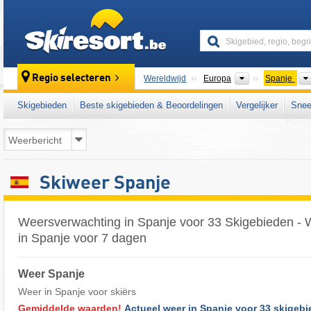
skiresort
Continenten
Regio selecteren
Wereldwijd
Europa
Spanje
Skigebieden
Beste skigebieden & Beoordelingen
Vergelijker
Snee
Skiweer Spanje
Weersverwachting in Spanje voor 33 Skigebieden - 
in Spanje voor 7 dagen
Weer Spanje
Weer in Spanje voor skiërs
Gemiddelde waarden!
Actueel weer in Spanje voor 33 skigebi