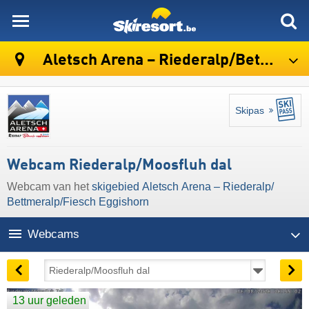
skiresort
Aletsch Arena – Riederalp/​Bettmeralp/​Fiesch Eggishorn
Skipas
Webcam Riederalp/Moosfluh dal
Webcam van het
skigebied Aletsch Arena – Riederalp/​
Bettmeralp/​Fiesch Eggishorn
Webcams
13 uur geleden