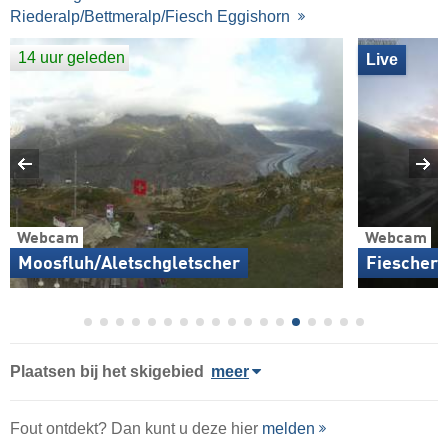
Riederalp/Bettmeralp/Fiesch Eggishorn
14 uur geleden
Live
Webcam
Webcam
Moosfluh/Aletschgletscher
Fieschera
Plaatsen bij het skigebied
meer
Fout ontdekt? Dan kunt u deze hier
melden