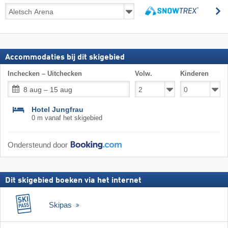
Skireizen
z
incl.
zoeken
skipas
Accommodaties bij dit skigebied
Inchecken – Uitchecken
Volw.
Kinderen
8 aug – 15 aug
Hotel Jungfrau
0 m vanaf het skigebied
Ondersteund door
Dit skigebied boeken via het internet
Skipas