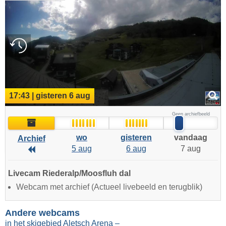
17:43 | gisteren 6 aug
Geen archiefbeeld
Archief
wo
gisteren
vandaag
Archief
5 aug
6 aug
7 aug
Archief
Livecam Riederalp/Moosfluh dal
Webcam met archief (Actueel livebeeld en terugblik)
Andere webcams
in het skigebied Aletsch Arena –