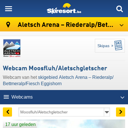
skiresort
Aletsch Arena – Riederalp/​Bettmeralp/​Fiesch Eggishorn
Skipas
Webcam Moosfluh/Aletschgletscher
Webcam van het
skigebied Aletsch Arena – Riederalp/​
Bettmeralp/​Fiesch Eggishorn
Webcams
17 uur geleden