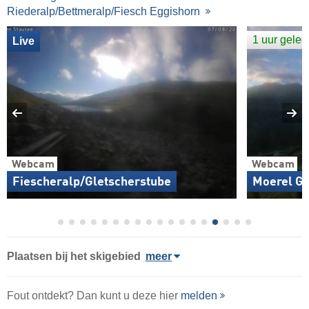
Riederalp/Bettmeralp/Fiesch Eggishorn
1 uur gele
Live
Webcam
Webcam
Fiescheralp/Gletscherstube
Moerel Gr
Plaatsen bij het skigebied
meer
Fout ontdekt? Dan kunt u deze hier
melden