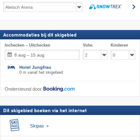
Skireizen
z
incl.
zoeken
skipas
Accommodaties bij dit skigebied
Inchecken – Uitchecken
Volw.
Kinderen
8 aug – 15 aug
Hotel Jungfrau
0 m vanaf het skigebied
Ondersteund door
Dit skigebied boeken via het internet
Skipas