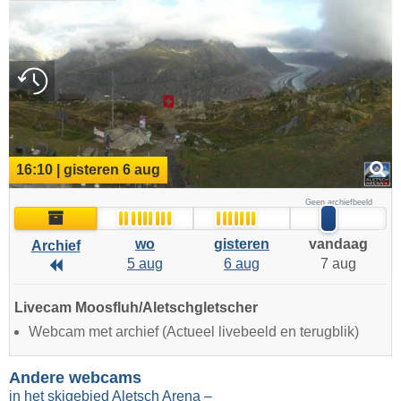
16:10 | gisteren 6 aug
Geen archiefbeeld
Archief
wo
gisteren
vandaag
Archief
5 aug
6 aug
7 aug
Archief
Livecam Moosfluh/Aletschgletscher
Webcam met archief (Actueel livebeeld en terugblik)
Andere webcams
in het skigebied Aletsch Arena –