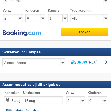
Volw.
Kinderen
Kamers
Type accomm.
zoeken
Skireizen incl. skipas
Skireizen
z
incl.
zoeken
skipas
Accommodaties bij dit skigebied
Inchecken – Uitchecken
Volw.
Kinderen
8 aug – 15 aug
Hotel Jungfrau