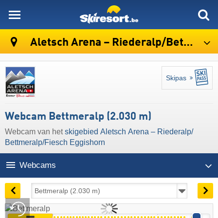
skiresort
Aletsch Arena – Riederalp/​Bettmeralp/​Fiesch Eggishorn
Skipas
Webcam Bettmeralp (2.030 m)
Webcam van het
skigebied Aletsch Arena – Riederalp/​
Bettmeralp/​Fiesch Eggishorn
Webcams
18:08 | vandaag 6 aug
Live