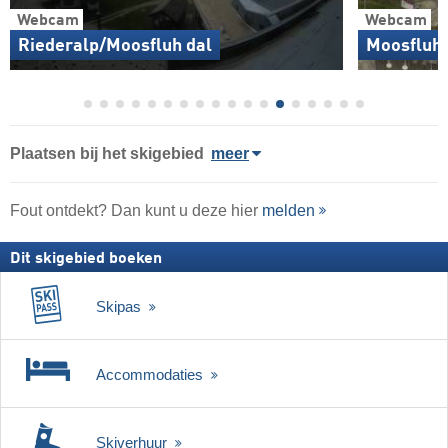
Webcam
Webcam
Riederalp/Moosfluh dal
Moosfluh/
Plaatsen bij het skigebied
meer
Fout ontdekt? Dan kunt u deze hier
melden
Dit skigebied boeken
Skipas
Accommodaties
Skiverhuur