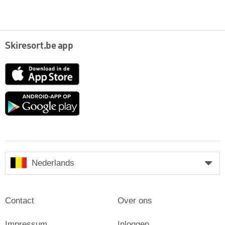
Skiresort.be app
App
Store
Google
play
Nederlands
Contact
Over ons
Impressum
Inloggen