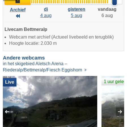
Archief
di
gisteren
vandaag
Archief
4 aug
5 aug
6 aug
Archief
Livecam Bettmeralp
Webcam met archief (Actueel livebeeld en terugblik)
Hoogte locatie: 2.030 m
Andere webcams
in het skigebied Aletsch Arena –
Riederalp/Bettmeralp/Fiesch Eggishorn
1 uur gele
Live