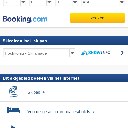
zoeken
Skireizen incl. skipas
Skireizen
z
incl.
zoeken
skipas
Dit skigebied boeken via het internet
Skipas
Voordelige accommodaties/hotels