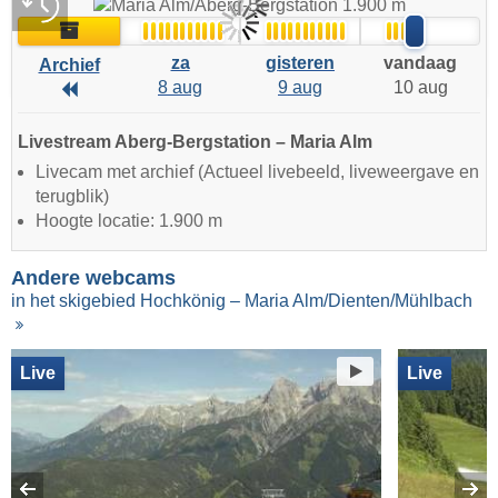
Live
Archief
za
gisteren
vandaag
Archief
8 aug
9 aug
10 aug
Archief
Livestream Aberg-Bergstation – Maria Alm
Livecam met archief (Actueel livebeeld, liveweergave en
terugblik)
Hoogte locatie: 1.900 m
Andere webcams
in het skigebied Hochkönig – Maria Alm/Dienten/Mühlbach
Live
Live