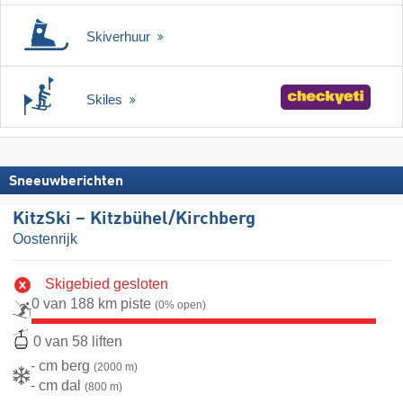
Skiverhuur
Skiles
Sneeuwberichten
KitzSki – Kitzbühel/​Kirchberg
Oostenrijk
Skigebied gesloten
0 van 188 km piste
(0% open)
0 van 58 liften
- cm berg
(2000 m)
- cm dal
(800 m)