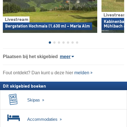
Livestream
Livestream
Kabinenbahn
Bergstation Hochmais (1.630 m) – Maria Alm
Mühlbach a
Plaatsen bij het skigebied
meer
Fout ontdekt? Dan kunt u deze hier
melden
Dit skigebied boeken
Skipas
Accommodaties