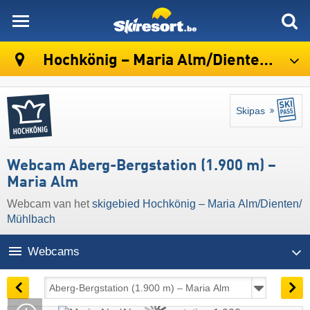
skiresort
Hochkönig – Maria Alm/​Dienten/​Mühlbach
Skipas
Webcam Aberg-Bergstation (1.900 m) –
Maria Alm
Webcam van het
skigebied Hochkönig – Maria Alm/​Dienten/​
Mühlbach
Webcams
11:08 | vandaag 10 aug