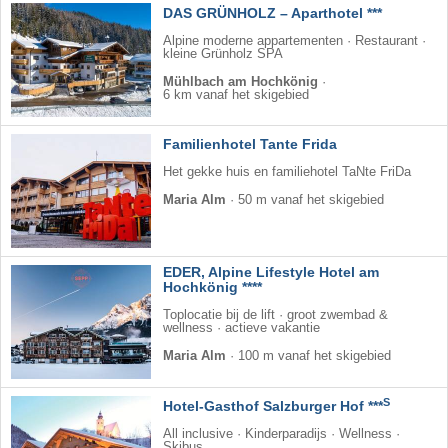
DAS GRÜNHOLZ – Aparthotel ***
Alpine moderne appartementen · Restaurant ·
kleine Grünholz SPA
Mühlbach am Hochkönig
·
6 km vanaf het skigebied
Familienhotel Tante Frida
Het gekke huis en familiehotel TaNte FriDa
Maria Alm
·
50 m vanaf het skigebied
EDER, Alpine Lifestyle Hotel am
Hochkönig ****
Toplocatie bij de lift · groot zwembad &
wellness · actieve vakantie
Maria Alm
·
100 m vanaf het skigebied
S
Hotel-Gasthof Salzburger Hof ***
All inclusive · Kinderparadijs · Wellness ·
Skibus